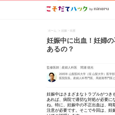
ホーム
>
妊娠・出産
妊娠中に出血！妊婦の
あるの？
監修医師
産婦人科医
間瀬 徳光
2005年 山梨医科大学（現 山梨大学）医
医院院長。産婦人科専門医、周産期専門医と
妊娠中はさまざまなトラブルがつき
あれば、病院で適切な対処が必要に
ね。特に、妊娠中の不正出血は、時
注意が必要です。そこで今回は、妊