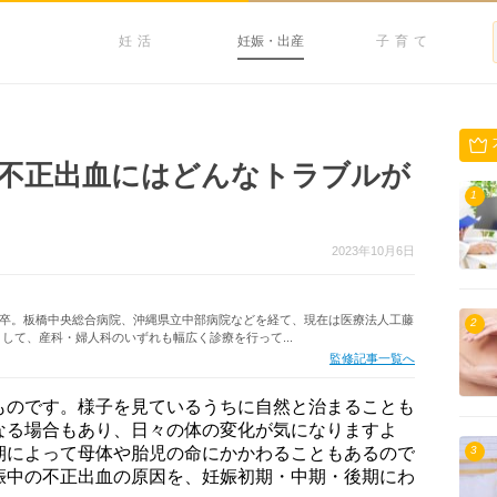
妊活
妊娠・出産
子育て
不正出血にはどんなトラブルが
1
2023年10月6日
学部卒。板橋中央総合病院、沖縄県立中部病院などを経て、現在は医療法人工藤
2
して、産科・婦人科のいずれも幅広く診療を行って...
監修記事一覧へ
ものです。様子を見ているうちに自然と治まることも
なる場合もあり、日々の体の変化が気になりますよ
期によって母体や胎児の命にかかわることもあるので
3
娠中の不正出血の原因を、妊娠初期・中期・後期にわ