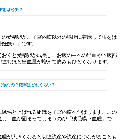
手術は必要？
ずの受精卵が、子宮内膜以外の場所に着床して根をは
外妊娠）」です。
ておくと受精卵が成長し、お腹の中への出血や下腹部
が進むほど出血量が増えて痛みもひどくなります。
兆候なの？確率はどれくらい？
に絨毛と呼ばれる組織を子宮内膜へ伸ばします。この
血し、血が固まってしまうのが「絨毛膜下血腫」で
血腫が大きくなると切迫流産や流産につながることも