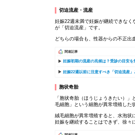
切迫流産・流産
妊娠22週未満で妊娠が継続できな
が「切迫流産」です。
どちらの場合も、性器からの不正出
関連記事
妊娠初期の流産の兆候は？受診の目安を
妊娠22週以前に注意すべき「切迫流産
胞状奇胎
「胞状奇胎（ほうじょうきたい）」
毛細胞」という細胞が異常増殖した
絨毛細胞が異常増殖すると、水泡状
妊娠を継続することはできず、徐々
関連記事