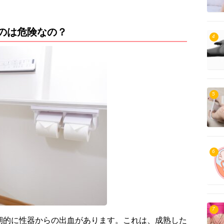
のは危険なの？
4
5
6
7
期的に性器からの出血があります。これは、成熟した