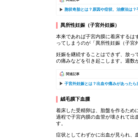
胞状奇胎とは？原因や症状、治療法は？
異所性妊娠（子宮外妊娠）
本来であれば子宮内膜に着床するは
ってしまうのが「異所性妊娠（子宮
妊娠を継続することはできず、放っ
の痛みなどを引き起こします。週数
関連記事
子宮外妊娠とは？出血や痛みがあったら
絨毛膜下血腫
着床した受精卵は、胎盤を作るため
過程で子宮内膜の血管が壊されて出
す。
症状としてわずかに出血が見られ、