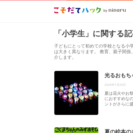
「小学生」に関する記
子どもにとって初めての学校となる小
は大きく異なります。 教育、親子関係
介します。
光るおもち
2026年7月24日
夏は花火やお
におすすめな
ントがさらに
夏の絵本の