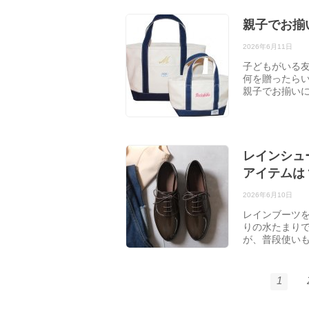
親子でお揃
2026年6月11日
子どもがいる
何を贈ったら
親子でお揃い
レインシュ
アイテムは
2026年6月10日
レインブーツ
りの水たまり
が、普段使い
1