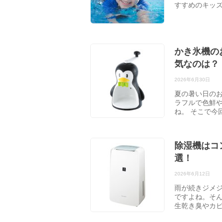
すすめのキッ
かき氷機の
気なのは？
2026年6月30日
夏の暑い日の
ラフルで色鮮
ね。 そこで今
除湿機はコ
選！
2026年6月12日
雨が続きジメ
ですよね。そ
生乾き臭やカ