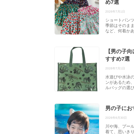
め7選
2026年7月1日
ショートパン
季節はそのま
など、何着か
【男の子向
すすめ7選
2026年7月1日
水遊びや水泳
ンがあるため、
ルバッグの選
男の子にお
2026年6月30日
川や海、プー
着て、思いきり