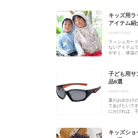
キッズ用ラ
アイテム紹
2026年7月10日
ラッシュガー
ないアイテム
やすく、体温
子ども用サ
品6選
2026年7月6日
夏のお出かけ
てあげたいで
にかければ、
キッズショ