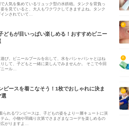
間で人気を集めているリュック型の水鉄砲。タンクを背負っ
う姿を見ていると、大人もワクワクしてきますよね。タンク
ザインされていて…
8
子どもが目いっぱい楽しめる！おすすめビニー
選
9
水遊び。ビニールプールを出して、水をバシャバシャとはね
りして、子どもと一緒に楽しんでみませんか。 そこで今回
ビニール…
ンピースを着こなそう！1枚でおしゃれに決ま
10
7選
と着られるワンピースは、子どもの姿をより一層キュートに演
イテム。小物や羽織り次第でさまざまなコーデを楽しめるの
が広がりますよ…