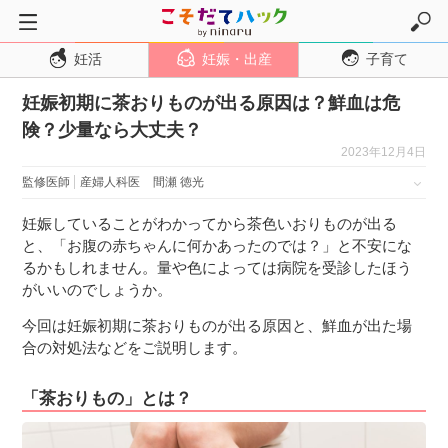
妊活
妊娠・出産
子育て
トップページ
妊娠初期に茶おりものが出る原因は？鮮血は危
妊活
険？少量なら大丈夫？
妊娠・出産
2023年12月4日
妊娠超初期
監修医師
産婦人科医
間瀬 徳光
妊娠初期
妊娠していることがわかってから茶色いおりものが出る
妊娠中期
と、「お腹の赤ちゃんに何かあったのでは？」と不安にな
るかもしれません。量や色によっては病院を受診したほう
妊娠後期
がいいのでしょうか。
出産
今回は妊娠初期に茶おりものが出る原因と、鮮血が出た場
子育て・育児
合の対処法などをご説明します。
０歳児
「茶おりもの」とは？
１歳児
２歳児