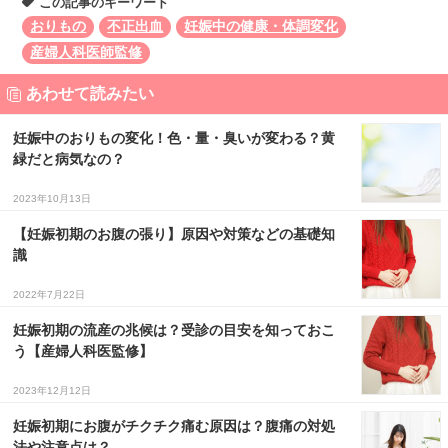
この記事のキーワード
おりもの
不正出血
妊娠中の健康・体調変化
産婦人科医師監修
あわせて読みたい
妊娠中のおりもの変化！色・量・臭いが変わる？黄
緑だと病気なの？
2023年10月13日
【妊娠初期のお腹の張り】原因や対策などの基礎知
識
2022年7月22日
妊娠初期の流産の兆候は？受診の目安を知っておこ
う【産婦人科医監修】
2023年12月12日
妊娠初期にお腹がチクチク痛む原因は？腹痛の対処
法や注意点は？