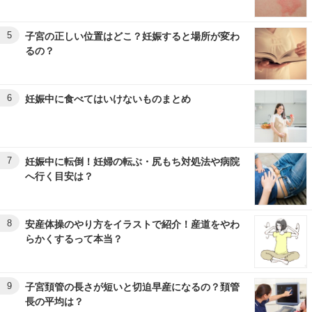
5
子宮の正しい位置はどこ？妊娠すると場所が変わ
るの？
6
妊娠中に食べてはいけないものまとめ
7
妊娠中に転倒！妊婦の転ぶ・尻もち対処法や病院
へ行く目安は？
8
安産体操のやり方をイラストで紹介！産道をやわ
らかくするって本当？
9
子宮頚管の長さが短いと切迫早産になるの？頚管
長の平均は？