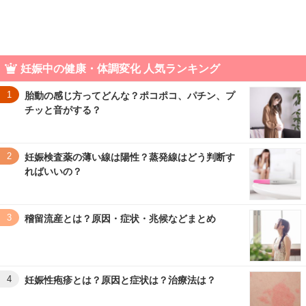
妊娠中の健康・体調変化 人気ランキング
1
胎動の感じ方ってどんな？ポコポコ、パチン、プ
チッと音がする？
2
妊娠検査薬の薄い線は陽性？蒸発線はどう判断す
ればいいの？
3
稽留流産とは？原因・症状・兆候などまとめ
4
妊娠性疱疹とは？原因と症状は？治療法は？