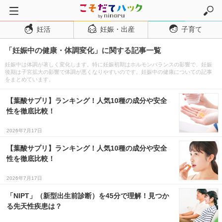
妊活
妊娠・出産
子育て
トップページ
「妊娠中の健康・体調変化」に関する記事一覧
妊活
妊娠中は体調が著しく変化します。特に妊娠初期はホルモンバランスの影響で、妊娠
妊娠・出産
後期は子宮拡大の影響で体調が悪くなりやすいのです。妊娠中の健康についての記事
をまとめています。
妊娠超初期
【葉酸サプリ】ランキング！人気10種の成分や安全
妊娠初期
性を徹底比較！
妊娠中期
2026年7月17日
妊娠後期
【葉酸サプリ】ランキング！人気10種の成分や安全
出産
性を徹底比較！
子育て・育児
2026年7月17日
０歳児
「NIPT」（新型出生前診断）を45分で理解！見つか
１歳児
る先天性疾患は？
２歳児