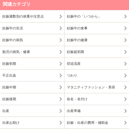
関連カテゴリ
妊娠週数別の体重や注意点
妊娠中の「いつから」
妊娠中の生活
妊娠中の食事
妊娠中の病気
妊娠中の健康
胎児の病気・健康
妊娠超初期
妊娠初期
切迫流産
不正出血
つわり
妊娠中期
マタニティファッション・美容
妊娠後期
命名・名付け
出産
出産準備
出産お助け
妊娠・出産の費用・補助金