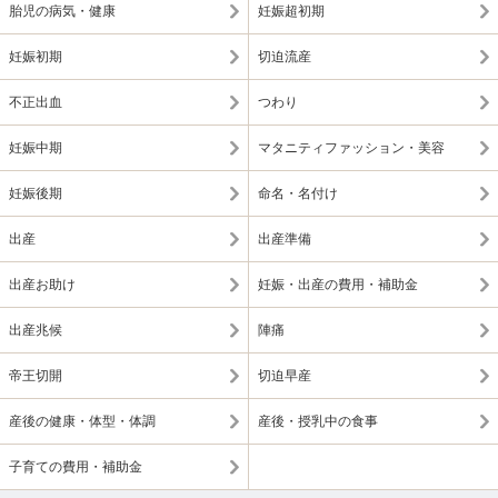
胎児の病気・健康
妊娠超初期
妊娠初期
切迫流産
不正出血
つわり
妊娠中期
マタニティファッション・美容
妊娠後期
命名・名付け
出産
出産準備
出産お助け
妊娠・出産の費用・補助金
出産兆候
陣痛
帝王切開
切迫早産
産後の健康・体型・体調
産後・授乳中の食事
子育ての費用・補助金