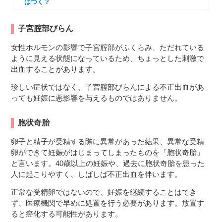
はつく？
子宮腟部びらん
女性ホルモンの影響で子宮腟部がふくらみ、ただれている
ように見える状態になっているため、ちょっとした刺激で
出血することがあります。
珍しい症状ではなく、子宮腟部びらんによる不正出血があ
っても妊娠に悪影響を与えるものではありません。
胞状奇胎
卵子と精子が受精する際に異常があった結果、異常な受精
卵ができて妊娠がはじまってしまったものを「胞状奇胎」
と言います。40歳以上の妊娠や、過去に胞状奇胎を患った
人に起こりやすく、しばしば不正出血を伴います。
正常な受精卵ではないので、妊娠を継続することはでき
ず、医療機関で早めに処置を行う必要があります。放置す
ると癌化する可能性があります。