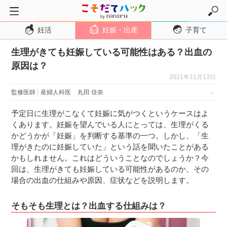
妊活
妊娠・出産
子育て
トップページ
生理がきても妊娠している可能性はある？出血の
妊活
原因は？
妊娠・出産
2021年11月13日
妊娠超初期
監修医師
産婦人科医
丸田 佳奈
妊娠初期
予定日に生理がこなくて妊娠に気がつくというケースはよ
妊娠中期
くあります。妊娠を望んでいる人にとっては、生理がくる
かどうかが「妊娠」を判断する基準の一つ。しかし、「生
妊娠後期
理がきたのに妊娠していた」という話を聞いたことがある
出産
かもしれません。これはどういうことなのでしょうか？今
回は、生理がきても妊娠している可能性があるのか、その
子育て・育児
場合の出血の仕組みや原因、症状などを説明します。
０歳児
そもそも生理とは？出血する仕組みは？
１歳児
２歳児