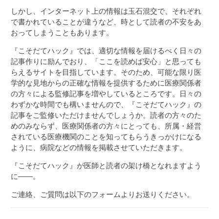
しかし、インターネット上の情報は玉石混交で、それぞれ
３〜６歳児
で書かれていることが違うなど、時として読者の不安をあ
７〜１２歳児
おってしまうこともあります。
『こそだてハック』では、適切な情報を届けるべく日々の
記事作りに励んでおり、「ここを読めば安心」と思っても
らえるサイトを目指しています。そのため、可能な限り医
学的な見地からの正確な情報を提供するために医療関係者
の方々による監修記事を増やしているところです。日々の
わずかな時間でも構いませんので、『こそだてハック』の
記事をご監修いただけませんでしょうか。読者の方々のた
めのみならず、医療関係者の方々にとっても、所属・経営
されている医療機関のことを知ってもらうきっかけになる
ように、病院などの情報を掲載させていただきます。
『こそだてハック』が医師と読者の架け橋となれますよう
に――。
ご連絡、ご質問は以下のフォームよりお送りください。