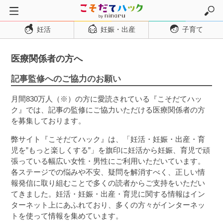
妊活
妊娠・出産
子育て
トップページ
妊活
医療関係者の方へ
妊娠・出産
記事監修へのご協力のお願い
妊娠超初期
月間830万人（※）の方に愛読されている『こそだてハッ
妊娠初期
ク』では、記事の監修にご協力いただける医療関係者の方
妊娠中期
を募集しております。
妊娠後期
弊サイト『こそだてハック』は、「妊活・妊娠・出産・育
児を”もっと楽しくする”」を旗印に妊活から妊娠、育児で頑
出産
張っている幅広い女性・男性にご利用いただいています。
子育て・育児
各ステージでの悩みや不安、疑問を解消すべく、正しい情
報発信に取り組むことで多くの読者からご支持をいただい
０歳児
てきました。妊活・妊娠・出産・育児に関する情報はイン
１歳児
ターネット上にあふれており、多くの方々がインターネッ
トを使って情報を集めています。
２歳児