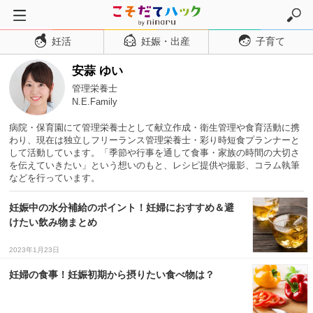
妊活
妊娠・出産
子育て
トップページ
安蒜 ゆい
妊活
管理栄養士
妊娠・出産
N.E.Family
妊娠超初期
病院・保育園にて管理栄養士として献立作成・衛生管理や食育活動に携
わり、現在は独立しフリーランス管理栄養士・彩り時短食プランナーと
妊娠初期
して活動しています。「季節や行事を通して食事・家族の時間の大切さ
を伝えていきたい」という想いのもと、レシピ提供や撮影、コラム執筆
妊娠中期
などを行っています。
妊娠後期
妊娠中の水分補給のポイント！妊婦におすすめ＆避
出産
けたい飲み物まとめ
子育て・育児
2023年1月23日
０歳児
妊婦の食事！妊娠初期から摂りたい食べ物は？
１歳児
２歳児