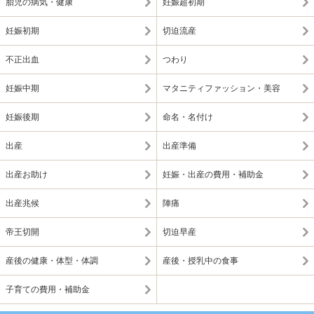
胎児の病気・健康
妊娠超初期
妊娠初期
切迫流産
不正出血
つわり
妊娠中期
マタニティファッション・美容
妊娠後期
命名・名付け
出産
出産準備
出産お助け
妊娠・出産の費用・補助金
出産兆候
陣痛
帝王切開
切迫早産
産後の健康・体型・体調
産後・授乳中の食事
子育ての費用・補助金