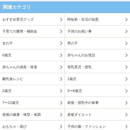
関連カテゴリ
おすすめ育児グッズ
時短術・生活の知恵
子育ての費用・補助金
子供のお祝い事
女の子
男の子
0歳児
赤ちゃんのお世話
赤ちゃんの成長・発達
母乳育児・授乳
離乳食レシピ
1歳児
2歳児
3〜6歳児
7〜12歳児
産後・授乳中の食事
産後の健康・体型・体調
産後ダイエット
おもちゃ・遊び
子供の服・ファッション