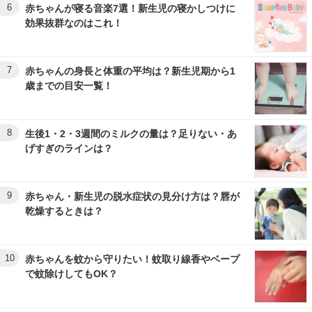
6
赤ちゃんが寝る音楽7選！新生児の寝かしつけに
効果抜群なのはこれ！
7
赤ちゃんの身長と体重の平均は？新生児期から1
歳までの目安一覧！
8
生後1・2・3週間のミルクの量は？足りない・あ
げすぎのラインは？
9
赤ちゃん・新生児の脱水症状の見分け方は？唇が
乾燥するときは？
10
赤ちゃんを蚊から守りたい！蚊取り線香やベープ
で蚊除けしてもOK？