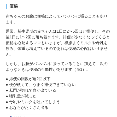
便秘
赤ちゃんのお腹は便秘によってパンパンに張ることもあり
ます。
通常、新生児期の赤ちゃんは1日に2〜5回ほど排便し、その
後1日に1〜2回に落ち着きます。排便が少なくなってくると
便秘を心配するママもいますが、機嫌よくミルクや母乳を
飲み、体重も増えているのであれば便秘の心配はいりませ
ん。
しかし、お腹がパンパンに張っていることに加えて、次の
ようなときは便秘の可能性があります（※1）。
● 排便の回数が週2回以下
● 便が硬くて、うまく排便できていない
● 肛門が切れて血が出ている
● 哺乳量が減った
● 母乳やミルクを吐いてしまう
● おならがたくさん出る