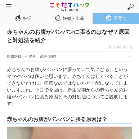
妊活
妊娠・出産
子育て
トップページ
赤ちゃんのお腹がパンパンに張るのはなぜ？原因
妊活
と対処法を紹介
妊娠・出産
2022年8月3日
妊娠超初期
監修医師
小児科
武井 智昭
妊娠初期
赤ちゃんのお腹がパンパンに張っていて気になる、という
妊娠中期
ママやパパは多いと思います。赤ちゃんはしゃべることが
できないだけに、病気なのではないかと心配になってしま
妊娠後期
いますよね。そこで今回は、新生児期からの赤ちゃんのお
出産
腹がパンパンに張る原因とその対処法についてご説明しま
す。
子育て・育児
０歳児
赤ちゃんのお腹がパンパンに張る原因は？
１歳児
２歳児