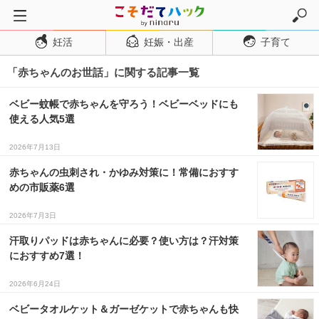
妊活
妊娠・出産
子育て
トップページ
「赤ちゃんのお世話」に関する記事一覧
妊活
妊娠・出産
ベビー蚊帳で赤ちゃんを守ろう！ベビーベッドにも
使える人気5選
妊娠超初期
妊娠初期
2026年7月13日
妊娠中期
赤ちゃんの虫刺され・かゆみ対策に！常備におすす
めの市販薬6選
妊娠後期
2026年7月3日
出産
汗取りパッドは赤ちゃんに必要？使い方は？汗対策
子育て・育児
におすすめ7選！
０歳児
2026年6月24日
１歳児
ベビータオルケット＆ガーゼケットで赤ちゃんも快
２歳児