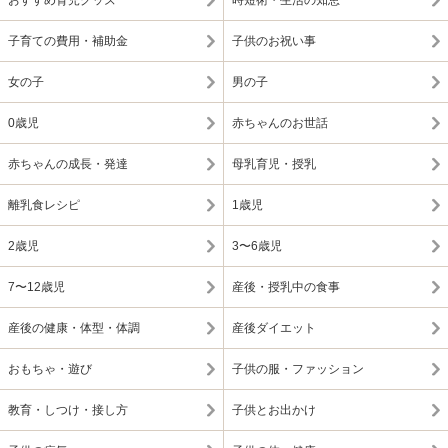
おすすめ育児グッズ
時短術・生活の知恵
子育ての費用・補助金
子供のお祝い事
女の子
男の子
0歳児
赤ちゃんのお世話
赤ちゃんの成長・発達
母乳育児・授乳
離乳食レシピ
1歳児
2歳児
3〜6歳児
7〜12歳児
産後・授乳中の食事
産後の健康・体型・体調
産後ダイエット
おもちゃ・遊び
子供の服・ファッション
教育・しつけ・接し方
子供とお出かけ