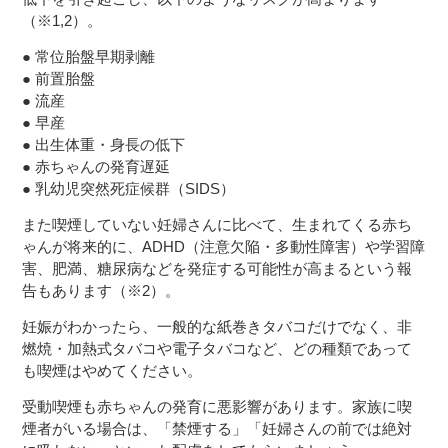
（※1,2）。
● 常位胎盤早期剥離
● 前置胎盤
● 流産
● 早産
● 出生体重・身長の低下
● 赤ちゃんの発育遅延
● 乳幼児突然死症候群（SIDS）
また喫煙していない妊婦さんに比べて、生まれてくる赤ち
ゃんが将来的に、ADHD（注意欠陥・多動性障害）や学習障
害、肥満、糖尿病などを発症する可能性が高まるという報
告もあります（※2）。
妊娠がわかったら、一般的な紙巻きタバコだけでなく、非
燃焼・加熱式タバコや電子タバコなど、どの種類であって
も喫煙はやめてください。
受動喫煙も赤ちゃんの発育に悪影響があります。家族に喫
煙者がいる場合は、「禁煙する」「妊婦さんの前では絶対