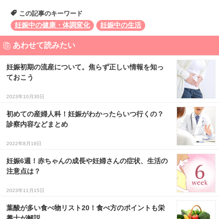
この記事のキーワード
妊娠中の健康・体調変化
妊娠中の生活
あわせて読みたい
妊娠初期の流産について。焦らず正しい情報を知っ
ておこう
2023年10月30日
初めての産婦人科！妊娠がわかったらいつ行くの？
診察内容などまとめ
2022年8月19日
妊娠6週！赤ちゃんの成長や妊婦さんの症状、生活の
注意点は？
2023年11月15日
葉酸が多い食べ物リスト20！食べ方のポイントも栄
養士が解説