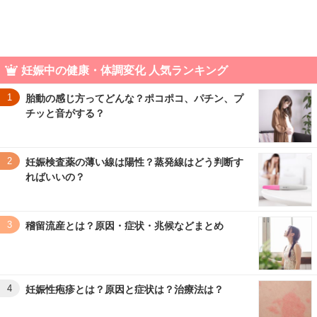
妊娠中の健康・体調変化 人気ランキング
1
胎動の感じ方ってどんな？ポコポコ、パチン、プ
チッと音がする？
2
妊娠検査薬の薄い線は陽性？蒸発線はどう判断す
ればいいの？
3
稽留流産とは？原因・症状・兆候などまとめ
4
妊娠性疱疹とは？原因と症状は？治療法は？