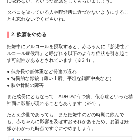
に吸わない」といった配慮をしてもらいましょう。
タバコを吸っている人や喫煙所に近づかないようにするこ
とも忘れないでくださいね。
2. 飲酒をやめる
妊娠中にアルコールを摂取すると、赤ちゃんに「胎児性ア
ルコール症候群」と呼ばれる以下のような症状を引き起こ
す可能性があるとされています（※3,4）。
● 低身長や低体重など発達の遅れ
● 特異的な顔貌（薄い上唇、平坦な顔面中央など）
● 脳や骨髄の障害
また成長にともなって、ADHDやうつ病、依存症といった精
神面に影響が現れることもあります（※4）。
たとえ少量であっても、また妊娠中のどの時期に飲んで
も、赤ちゃんに影響を及ぼすおそれがあるため、お酒は妊
娠がわかった時点ですぐにやめましょう。