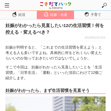
妊活
妊娠・出産
子育て
トップページ
妊娠がわかったら見直したい12の生活習慣！何を
妊活
控える・変えるべき？
妊娠・出産
2024年2月14日
妊娠超初期
妊娠が判明すると、「これまでの生活習慣を変えよう」と
妊娠初期
考える人も多いですよね。具体的に何をどれくらい変えた
らいいのか知っておきたいのではないでしょうか。
妊娠中期
そこで今回は、妊娠がわかったら見直したいことを「生活
妊娠後期
習慣」「日常生活」「運動」といった項目にわけて12個ご
出産
紹介します。
子育て・育児
妊娠がわかったら、まず生活習慣を見直そう
０歳児
１歳児
２歳児