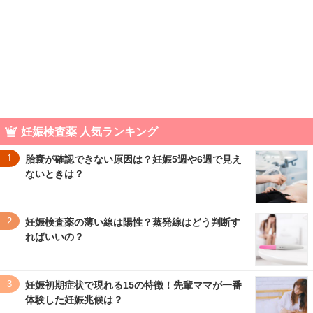
妊娠検査薬 人気ランキング
1
胎嚢が確認できない原因は？妊娠5週や6週で見え
ないときは？
2
妊娠検査薬の薄い線は陽性？蒸発線はどう判断す
ればいいの？
3
妊娠初期症状で現れる15の特徴！先輩ママが一番
体験した妊娠兆候は？