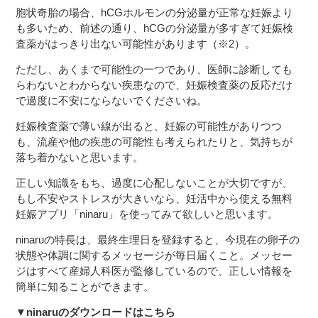
胞状奇胎の場合、hCGホルモンの分泌量が正常な妊娠より
も多いため、前述の通り、hCGの分泌量が多すぎて妊娠検
査薬がはっきり出ない可能性があります（※2）。
ただし、あくまで可能性の一つであり、医師に診断しても
らわないとわからない疾患なので、妊娠検査薬の反応だけ
で過度に不安にならないでくださいね。
妊娠検査薬で薄い線が出ると、妊娠の可能性がありつつ
も、流産や他の疾患の可能性も考えられたりと、気持ちが
落ち着かないと思います。
正しい知識をもち、過度に心配しないことが大切ですが、
もし不安やストレスが大きいなら、妊活中から使える無料
妊娠アプリ「ninaru」を使ってみて欲しいと思います。
ninaruの特長は、最終生理日を登録すると、今現在の卵子の
状態や体調に関するメッセージが毎日届くこと。メッセー
ジはすべて産婦人科医が監修しているので、正しい情報を
簡単に知ることができます。
▼ninaruのダウンロードはこちら