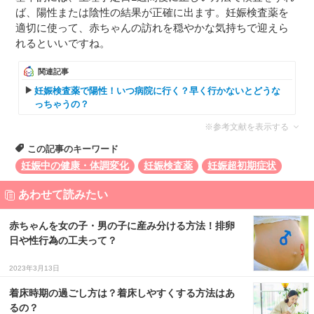
ば、陽性または陰性の結果が正確に出ます。妊娠検査薬を
適切に使って、赤ちゃんの訪れを穏やかな気持ちで迎えら
れるといいですね。
関連記事
妊娠検査薬で陽性！いつ病院に行く？早く行かないとどうな
っちゃうの？
※参考文献を表示する
この記事のキーワード
妊娠中の健康・体調変化
妊娠検査薬
妊娠超初期症状
あわせて読みたい
赤ちゃんを女の子・男の子に産み分ける方法！排卵
日や性行為の工夫って？
2023年3月13日
着床時期の過ごし方は？着床しやすくする方法はあ
るの？