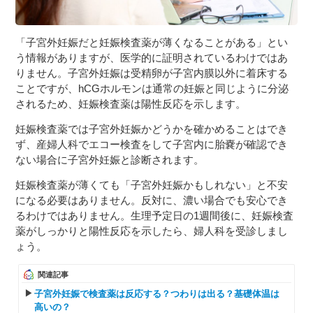
「子宮外妊娠だと妊娠検査薬が薄くなることがある」とい
う情報がありますが、医学的に証明されているわけではあ
りません。子宮外妊娠は受精卵が子宮内膜以外に着床する
ことですが、hCGホルモンは通常の妊娠と同じように分泌
されるため、妊娠検査薬は陽性反応を示します。
妊娠検査薬では子宮外妊娠かどうかを確かめることはでき
ず、産婦人科でエコー検査をして子宮内に胎嚢が確認でき
ない場合に子宮外妊娠と診断されます。
妊娠検査薬が薄くても「子宮外妊娠かもしれない」と不安
になる必要はありません。反対に、濃い場合でも安心でき
るわけではありません。生理予定日の1週間後に、妊娠検査
薬がしっかりと陽性反応を示したら、婦人科を受診しまし
ょう。
関連記事
子宮外妊娠で検査薬は反応する？つわりは出る？基礎体温は
高いの？