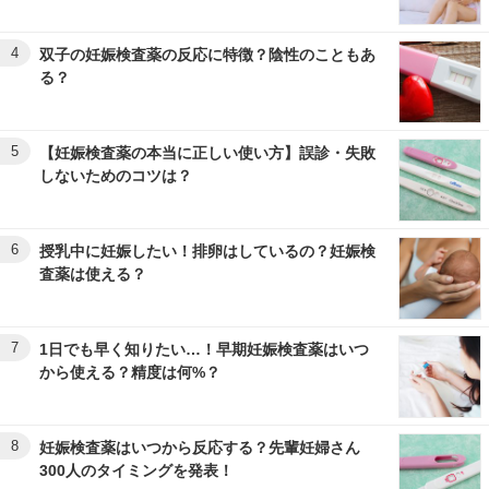
4
双子の妊娠検査薬の反応に特徴？陰性のこともあ
る？
5
【妊娠検査薬の本当に正しい使い方】誤診・失敗
しないためのコツは？
6
授乳中に妊娠したい！排卵はしているの？妊娠検
査薬は使える？
7
1日でも早く知りたい…！早期妊娠検査薬はいつ
から使える？精度は何%？
8
妊娠検査薬はいつから反応する？先輩妊婦さん
300人のタイミングを発表！