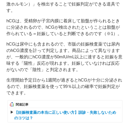
激ホルモン）」を検出することで妊娠判定ができる道具で
す。
hCGは、受精卵が子宮内膜に着床して胎盤が作られるとき
に分泌されるので、hCGが検出されたということは胎盤が
作られている＝妊娠していると判断できるのです（※1）。
hCGは尿中にも含まれるので、市販の妊娠検査薬では尿内
のhCG濃度を計って判定します。商品によって異なります
が、一般的にhCG濃度が50mIU/mL以上に達すると妊娠を意
味する「陽性」反応が現れます。妊娠していなければ反応
がないので「陰性」と判定されます。
生理開始予定日から1週間が過ぎるとhCGが十分に分泌され
るので、妊娠検査薬を使って99％以上の確率で妊娠判定が
できます。
関連記事
【妊娠検査薬の本当に正しい使い方】誤診・失敗しないため
のコツは？