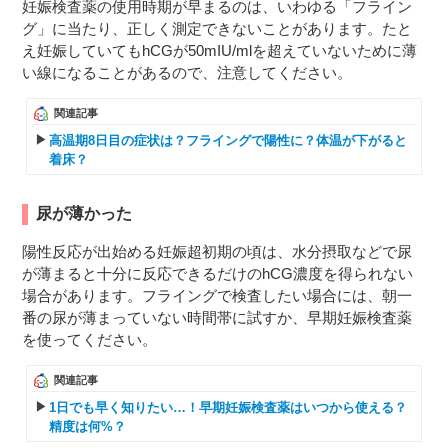
妊娠検査薬の使用時期が早まるのは、いわゆる「フライン
グ」に当たり、正しく測定できないことがあります。たと
え妊娠していてもhCGが50mIU/mlを超えていないために薄
い線になることがあるので、注意してください。
関連記事
高温期8日目の症状は？フライングで陽性に？体温が下がると
着床？
尿が薄かった
陽性反応が出始める妊娠超初期の頃は、水分摂取などで尿
が薄まると十分に反応できるだけのhCG濃度を得られない
場合があります。フライングで検査したい場合には、朝一
番の尿が薄まっていない時間帯に試すか、早期妊娠検査薬
を使ってください。
関連記事
1日でも早く知りたい…！早期妊娠検査薬はいつから使える？
精度は何%？