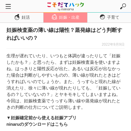
妊活
妊娠・出産
子育て
トップページ
妊娠検査薬の薄い線は陽性？蒸発線はどう判断す
妊活
ればいいの？
妊娠・出産
2022年9月9日
妊娠超初期
生理が遅れていたり、いつもと体調が違ったりして「妊娠
妊娠初期
したかも？」と思ったら、まずは妊娠検査薬を使いますよ
ね。はっきりと陽性反応が出た、あるいは反応が出なかっ
妊娠中期
た場合は判断がしやすいものの、薄い線が現れたときはど
妊娠後期
うすればいいのでしょうか。また、うっすらと現れた線が
消えたり、徐々に薄い線が現れたりしても、「妊娠してい
出産
るの？していないの？」とヤキモキしてしまいますよね。
子育て・育児
今回は、妊娠検査薬でうっすら薄い線や蒸発線が現れたと
きの判断の仕方についてご説明します。
０歳児
▼妊娠確定前から使える妊娠アプリ
１歳児
ninaruのダウンロードはこちら
２歳児