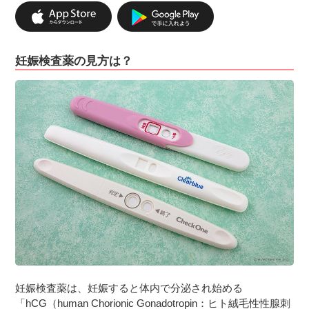
３〜６歳児
７〜１２歳児
妊娠検査薬の見方は？
妊娠検査薬は、妊娠すると体内で分泌され始める
「hCG（human Chorionic Gonadotropin：ヒト絨毛性性腺刺