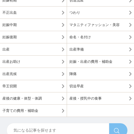
妊娠初期
切迫流産
不正出血
つわり
妊娠中期
マタニティファッション・美容
妊娠後期
命名・名付け
出産
出産準備
出産お助け
妊娠・出産の費用・補助金
出産兆候
陣痛
帝王切開
切迫早産
産後の健康・体型・体調
産後・授乳中の食事
子育ての費用・補助金