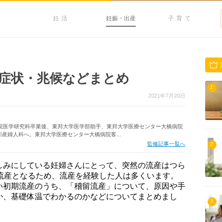
妊活
妊娠・出産
子育て
症状・兆候などまとめ
1
2021年7月20日
大学院医学研究科卒業後、東邦大学医学部助手、東邦大学医療センター大橋病院
川産婦人科へ。東邦大学医療センター大橋病院客...
監修記事一覧へ
2
しみにしている妊婦さんにとって、突然の流産はつら
が流産となるため、流産を経験した人は多くいます。
い初期流産のうち、「稽留流産」について、原因や手
か、基礎体温でわかるのかなどについてまとめまし
3