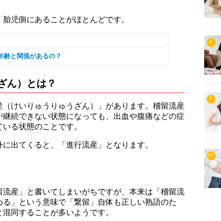
、胎児側にあることがほとんどです。
8
年齢と関係があるの？
ざん）とは？
9
産（けいりゅうりゅうざん）」があります。稽留流産
が継続できない状態になっても、出血や腹痛などの症
ている状態のことです。
外に出てくると、「進行流産」となります。
10
留流産」と書いてしまいがちですが、本来は「稽留流
める」という意味で「繋留」自体も正しい熟語のた
と混同することが多いようです。