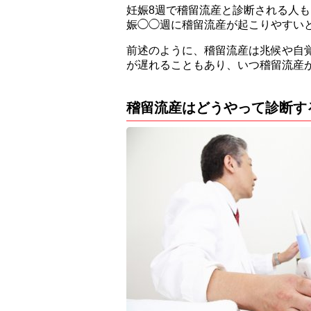
妊娠8週で稽留流産と診断される人も
娠◯◯週に稽留流産が起こりやすい
前述のように、稽留流産は兆候や自
が遅れることもあり、いつ稽留流産
稽留流産はどうやって診断す