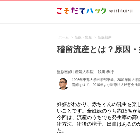
ホーム
>
妊娠・出産
>
妊娠初期
稽留流産とは？原因・
監修医師
産婦人科医
浅川 恭行
1993年東邦大学医学部卒業。2001年同
講師を経て、2010年より医療法人晧慈会浅
妊娠がわかり、赤ちゃんの誕生を楽
いことです。全妊娠のうち約15％
今回は、流産のうちでも発生率の高
術方法、術後の様子、出血はあるの
た。