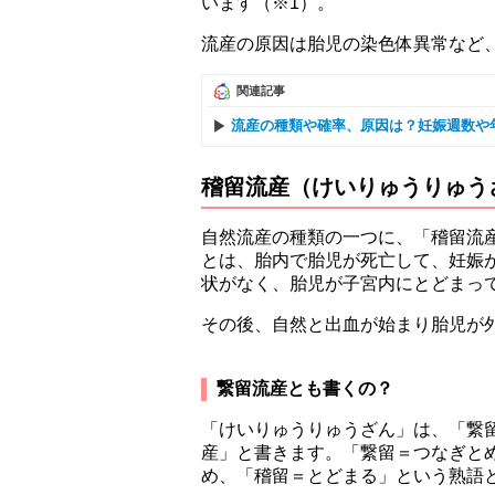
います（※1）。
流産の原因は胎児の染色体異常など
関連記事
流産の種類や確率、原因は？妊娠週数や
稽留流産（けいりゅうりゅう
自然流産の種類の一つに、「稽留流
とは、胎内で胎児が死亡して、妊娠
状がなく、胎児が子宮内にとどまっ
その後、自然と出血が始まり胎児が
繋留流産とも書くの？
「けいりゅうりゅうざん」は、「繋
産」と書きます。「繋留＝つなぎと
め、「稽留＝とどまる」という熟語