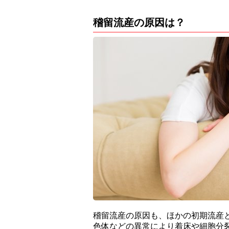
稽留流産の原因は？
稽留流産の原因も、ほかの初期流産
色体などの異常により着床や細胞分