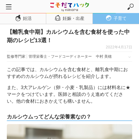
妊活
妊娠・出産
子育て
トップページ
【離乳食中期】カルシウムを含む食材を使った中
妊活
期のレシピ13選！
妊娠・出産
2022年4月17日
妊娠超初期
監修専門家
管理栄養士・フードコーディネーター
中村 美穂
妊娠初期
この記事では、カルシウムを含む食材と、離乳食中期にお
妊娠中期
すすめのカルシウムが摂れるレシピを紹介します。
妊娠後期
また、3大アレルゲン（卵・小麦・乳製品）には材料名に★
マークをつけています。医師と相談のうえ進めてくださ
出産
い。他の食材におきかえても構いません。
子育て・育児
カルシウムってどんな栄養素なの？
０歳児
１歳児
２歳児