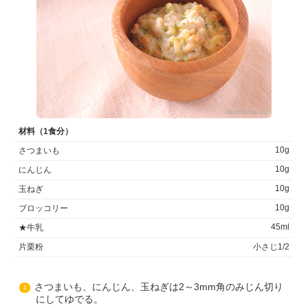
材料（1食分）
10g
さつまいも
10g
にんじん
10g
玉ねぎ
10g
ブロッコリー
45ml
★牛乳
片栗粉
小さじ1/2
さつまいも、にんじん、玉ねぎは2～3mm角のみじん切り
1
にしてゆでる。