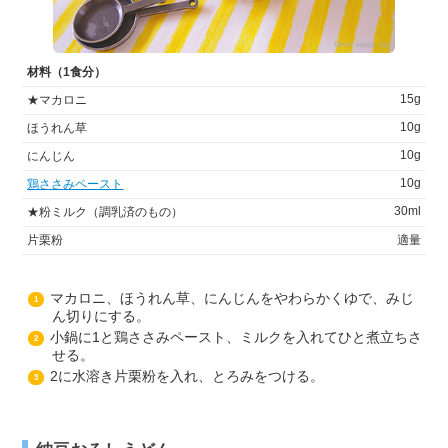
材料（1食分）
15g
★マカロニ
10g
ほうれん草
10g
にんじん
10g
鶏ささみペースト
30ml
★粉ミルク（調乳済のもの）
片栗粉
適量
マカロニ、ほうれん草、にんじんをやわらかくゆで、みじ
1
ん切りにする。
小鍋に1と鶏ささみペースト、ミルクを入れてひと煮立ちさ
2
せる。
2に水溶き片栗粉を入れ、とろみをつける。
3