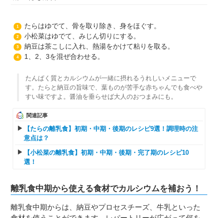
たらはゆでて、骨を取り除き、身をほぐす。
1
小松菜はゆでて、みじん切りにする。
2
納豆は茶こしに入れ、熱湯をかけて粘りを取る。
3
1、2、3を混ぜ合わせる。
4
たんぱく質とカルシウムが一緒に摂れるうれしいメニューで
す。たらと納豆の旨味で、葉ものが苦手な赤ちゃんでも食べや
すい味ですよ。醤油を垂らせば大人のおつまみにも。
関連記事
【たらの離乳食】初期・中期・後期のレシピ9選！調理時の注
意点は？
【小松菜の離乳食】初期・中期・後期・完了期のレシピ10
選！
離乳食中期から使える食材でカルシウムを補おう！
離乳食中期からは、納豆やプロセスチーズ、牛乳といった
食材を使うことができます。レパートリーが広がって何を