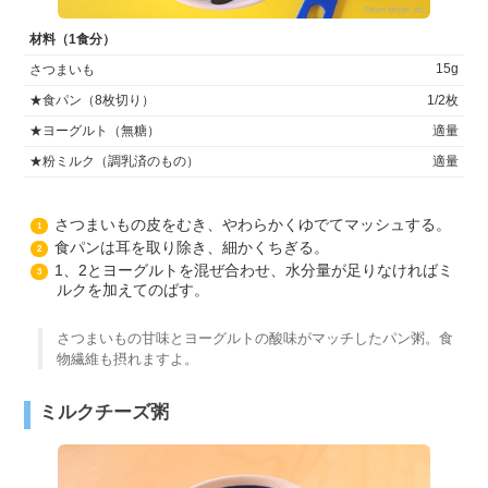
材料（1食分）
15g
さつまいも
★食パン（8枚切り）
1/2枚
★ヨーグルト（無糖）
適量
★粉ミルク（調乳済のもの）
適量
さつまいもの皮をむき、やわらかくゆでてマッシュする。
1
食パンは耳を取り除き、細かくちぎる。
2
1、2とヨーグルトを混ぜ合わせ、水分量が足りなければミ
3
ルクを加えてのばす。
さつまいもの甘味とヨーグルトの酸味がマッチしたパン粥。食
物繊維も摂れますよ。
ミルクチーズ粥