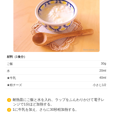
材料（1食分）
30g
ご飯
20ml
水
40ml
★牛乳
★粉チーズ
小さじ1/2
耐熱皿にご飯と水を入れ、ラップをふんわりかけて電子レ
1
ンジで1分ほど加熱する。
1に牛乳を加え、さらに30秒程加熱する。
2