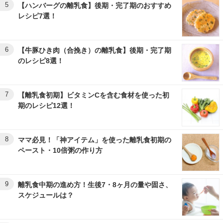
5
【ハンバーグの離乳食】後期・完了期のおすすめ
レシピ7選！
6
【牛豚ひき肉（合挽き）の離乳食】後期・完了期
のレシピ8選！
7
【離乳食初期】ビタミンCを含む食材を使った初
期のレシピ12選！
8
ママ必見！「神アイテム」を使った離乳食初期の
ペースト・10倍粥の作り方
9
離乳食中期の進め方！生後7・8ヶ月の量や固さ、
スケジュールは？