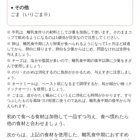
● その他
ごま（いりごま※）
牛乳は、離乳食作りの材料として少量を加熱して使います。そのままコ
ップで飲めるようになるのは1歳頃が目安なので注意してください。
卵は、離乳食中期に入り卵黄が食べられるようになって1ヶ月ほど経過
してから、卵白に移ります。卵白を少量からはじめ、問題なければ全卵を
与えましょう。
チーズは、塩分や脂質が多いので、離乳食中期の後半以降に少量をきざ
んで使用しましょう。
のり・わかめは消化するのに負担がかかるため、与えすぎに注意しまし
ょう。
オートミールは、ペースト状になるまで調理するか、粒が細かい物（ク
イックオーツ）を使用しましょう。
ごまは、皮がかたく噛みにくいうえに消化にも時間がかかります。すり
つぶしたものを風味づけ程度に使うのであれば、離乳食中期の後半から与
えられます。
初めて食べる食材は加熱して一品ずつ与え、食べ慣れたら
他の食材と合わせましょう。
次からは、上記の食材を使用した、離乳食中期におすすめ