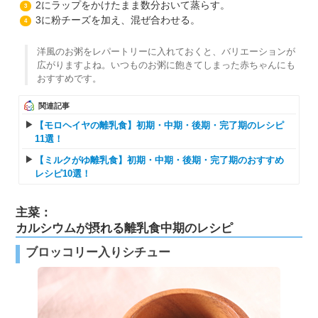
2にラップをかけたまま数分おいて蒸らす。
3
3に粉チーズを加え、混ぜ合わせる。
4
洋風のお粥をレパートリーに入れておくと、バリエーションが
広がりますよね。いつものお粥に飽きてしまった赤ちゃんにも
おすすめです。
関連記事
【モロヘイヤの離乳食】初期・中期・後期・完了期のレシピ
11選！
【ミルクがゆ離乳食】初期・中期・後期・完了期のおすすめ
レシピ10選！
主菜：
カルシウムが摂れる離乳食中期のレシピ
ブロッコリー入りシチュー