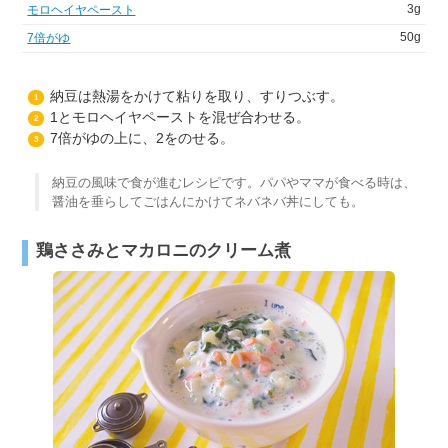
3g
モロヘイヤペースト
50g
7倍がゆ
納豆は熱湯をかけて粘りを取り、すりつぶす。
1
1とモロヘイヤペーストを混ぜ合わせる。
2
7倍がゆの上に、2をのせる。
3
納豆の風味で食が進むレシピです。パパやママが食べる時は、
醤油を垂らしてごはんにかけてネバネバ丼にしても。
鶏ささみとマカロニのクリーム煮