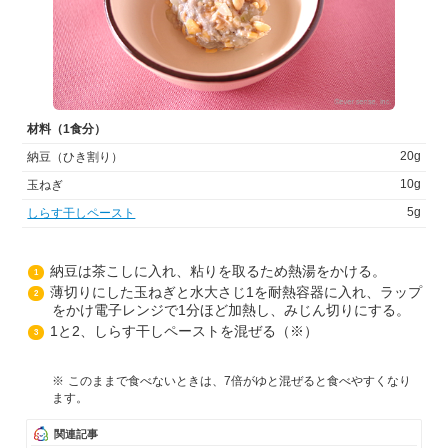
材料（1食分）
20g
納豆（ひき割り）
10g
玉ねぎ
5g
しらす干しペースト
納豆は茶こしに入れ、粘りを取るため熱湯をかける。
1
薄切りにした玉ねぎと水大さじ1を耐熱容器に入れ、ラップ
2
をかけ電子レンジで1分ほど加熱し、みじん切りにする。
1と2、しらす干しペーストを混ぜる（※）
3
このままで食べないときは、7倍がゆと混ぜると食べやすくなり
ます。
関連記事