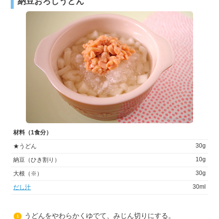
納豆おろしうどん
材料（1食分）
30g
★うどん
10g
納豆（ひき割り）
30g
大根（※）
30ml
だし汁
うどんをやわらかくゆでて、みじん切りにする。
1