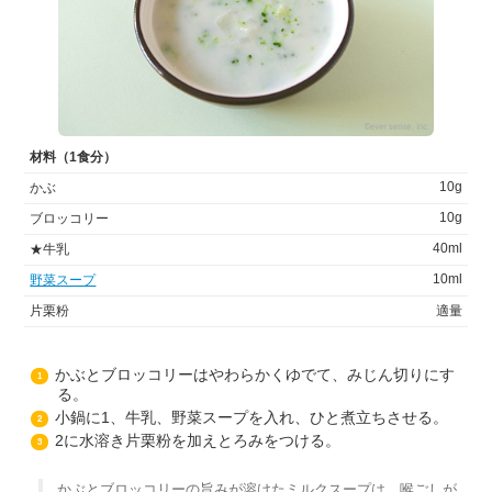
材料（1食分）
10g
かぶ
10g
ブロッコリー
40ml
★牛乳
10ml
野菜スープ
片栗粉
適量
かぶとブロッコリーはやわらかくゆでて、みじん切りにす
1
る。
小鍋に1、牛乳、野菜スープを入れ、ひと煮立ちさせる。
2
2に水溶き片栗粉を加えとろみをつける。
3
かぶとブロッコリーの旨みが溶けたミルクスープは、喉ごしが