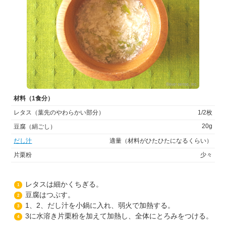
材料（1食分）
レタス（葉先のやわらかい部分）
1/2枚
20g
豆腐（絹ごし）
だし汁
適量（材料がひたひたになるくらい）
片栗粉
少々
レタスは細かくちぎる。
1
豆腐はつぶす。
2
1、2、だし汁を小鍋に入れ、弱火で加熱する。
3
3に水溶き片栗粉を加えて加熱し、全体にとろみをつける。
4