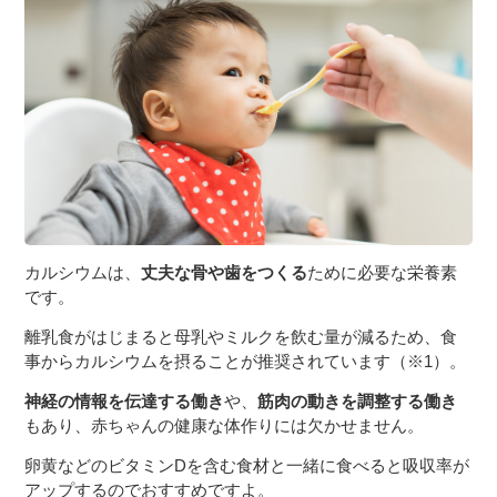
３〜６歳児
７〜１２歳児
カルシウムは、
丈夫な骨や歯をつくる
ために必要な栄養素
です。
離乳食がはじまると母乳やミルクを飲む量が減るため、食
事からカルシウムを摂ることが推奨されています（※1）。
神経の情報を伝達する働き
や、
筋肉の動きを調整する働き
もあり、赤ちゃんの健康な体作りには欠かせません。
卵黄などのビタミンDを含む食材と一緒に食べると吸収率が
アップするのでおすすめですよ。