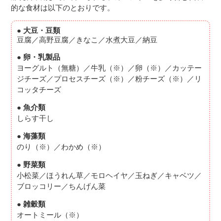
的な食材は以下のとおりです。
● 大豆・豆類
豆腐／高野豆腐／きなこ／水煮大豆／納豆
● 卵・乳製品
ヨーグルト（無糖）／牛乳（※）／卵（※）／カッテー
ジチーズ／プロセスチーズ（※）／粉チーズ（※）／リ
コッタチーズ
● 魚介類
しらす干し
● 海藻類
のり（※）／わかめ（※）
● 野菜類
小松菜／ほうれん草／モロヘイヤ／玉ねぎ／キャベツ／
ブロッコリー／ちんげん菜
● 雑穀類
オートミール（※）