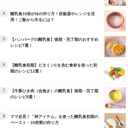
4
離乳食10倍がゆの作り方！炊飯器やレンジを活
用！ご飯から作るには？
5
【ハンバーグの離乳食】後期・完了期のおすすめ
レシピ7選！
6
【離乳食初期】ビタミンCを含む食材を使った初
期のレシピ12選！
7
【牛豚ひき肉（合挽き）の離乳食】後期・完了期
のレシピ8選！
8
ママ必見！「神アイテム」を使った離乳食初期の
ペースト・10倍粥の作り方