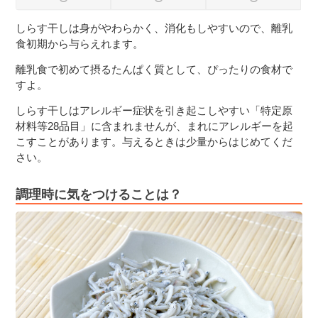
３〜６歳児
しらす干しは身がやわらかく、消化もしやすいので、離乳
食初期から与らえれます。
７〜１２歳児
離乳食で初めて摂るたんぱく質として、ぴったりの食材で
すよ。
しらす干しはアレルギー症状を引き起こしやすい「特定原
材料等28品目」に含まれませんが、まれにアレルギーを起
こすことがあります。与えるときは少量からはじめてくだ
さい。
調理時に気をつけることは？