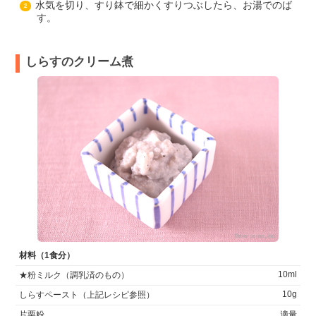
水気を切り、すり鉢で細かくすりつぶしたら、お湯でのば
2
す。
しらすのクリーム煮
材料（1食分）
10ml
★粉ミルク（調乳済のもの）
10g
しらすペースト（上記レシピ参照）
片栗粉
適量