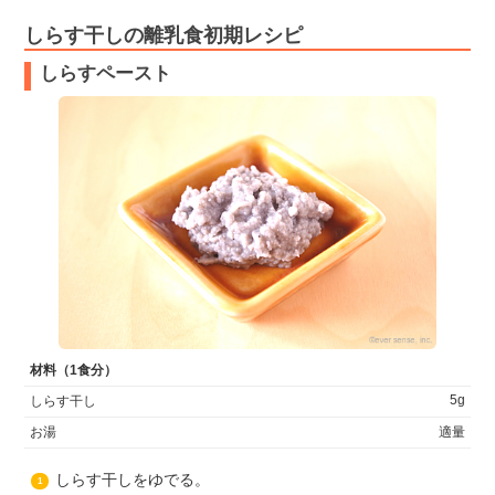
しらす干しの離乳食初期レシピ
しらすペースト
材料（1食分）
5g
しらす干し
お湯
適量
しらす干しをゆでる。
1