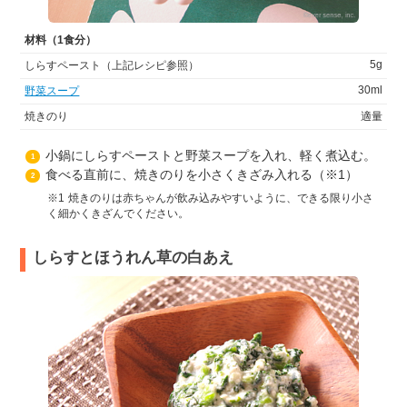
材料（1食分）
5g
しらすペースト（上記レシピ参照）
30ml
野菜スープ
焼きのり
適量
小鍋にしらすペーストと野菜スープを入れ、軽く煮込む。
1
食べる直前に、焼きのりを小さくきざみ入れる（※1）
2
1
焼きのりは赤ちゃんが飲み込みやすいように、できる限り小さ
く細かくきざんでください。
しらすとほうれん草の白あえ