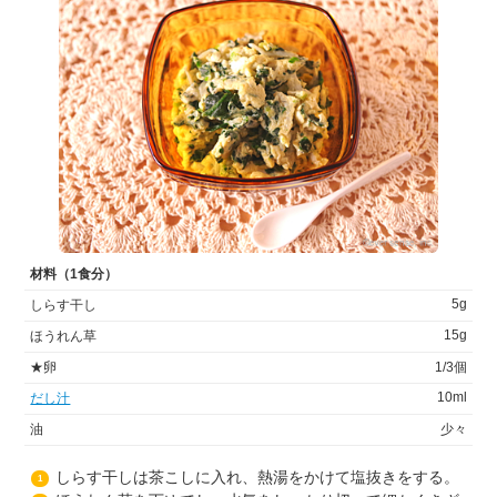
材料（1食分）
5g
しらす干し
15g
ほうれん草
★卵
1/3個
10ml
だし汁
油
少々
しらす干しは茶こしに入れ、熱湯をかけて塩抜きをする。
1