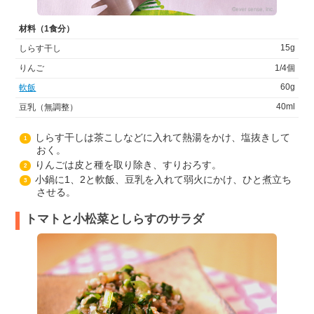
材料（1食分）
15g
しらす干し
りんご
1/4個
60g
軟飯
40ml
豆乳（無調整）
しらす干しは茶こしなどに入れて熱湯をかけ、塩抜きして
1
おく。
りんごは皮と種を取り除き、すりおろす。
2
小鍋に1、2と軟飯、豆乳を入れて弱火にかけ、ひと煮立ち
3
させる。
トマトと小松菜としらすのサラダ