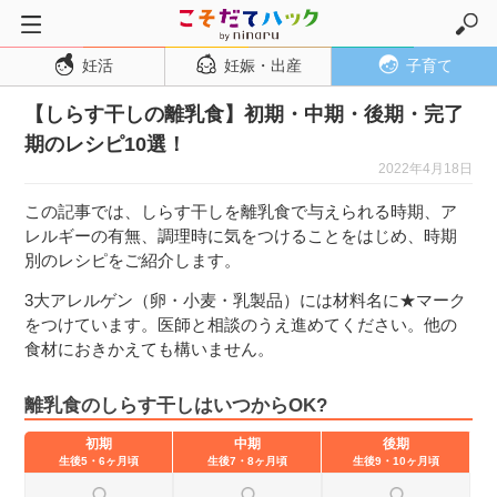
妊活
妊娠・出産
子育て
トップページ
【しらす干しの離乳食】初期・中期・後期・完了
妊活
期のレシピ10選！
妊娠・出産
2022年4月18日
妊娠超初期
この記事では、しらす干しを離乳食で与えられる時期、ア
妊娠初期
レルギーの有無、調理時に気をつけることをはじめ、時期
別のレシピをご紹介します。
妊娠中期
3大アレルゲン（卵・小麦・乳製品）には材料名に★マーク
妊娠後期
をつけています。医師と相談のうえ進めてください。他の
出産
食材におきかえても構いません。
子育て・育児
離乳食のしらす干しはいつからOK?
０歳児
初期
中期
後期
１歳児
生後5・6ヶ月頃
生後7・8ヶ月頃
生後9・10ヶ月頃
２歳児