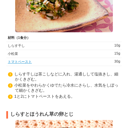
材料（1食分）
10g
しらす干し
15g
小松菜
30g
トマトペースト
しらす干しは茶こしなどに入れ、湯通しして塩抜きし、細
1
かくきざむ。
小松菜をやわらかくゆでたら冷水にさらし、水気をしぼっ
2
て細かくきざむ。
1と2にトマトペーストをあえる。
3
しらすとほうれん草の卵とじ