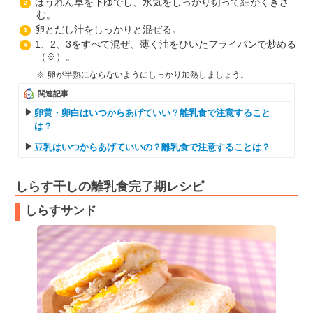
ほうれん草を下ゆでし、水気をしっかり切って細かくきざ
2
む。
卵とだし汁をしっかりと混ぜる。
3
1、2、3をすべて混ぜ、薄く油をひいたフライパンで炒める
4
（※）。
卵が半熟にならないようにしっかり加熱しましょう。
関連記事
卵黄・卵白はいつからあげていい？離乳食で注意すること
は？
豆乳はいつからあげていいの？離乳食で注意することは？
しらす干しの離乳食完了期レシピ
しらすサンド