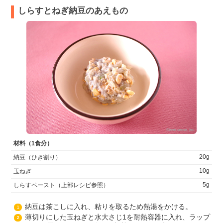
しらすとねぎ納豆のあえもの
材料（1食分）
20g
納豆（ひき割り）
10g
玉ねぎ
5g
しらすペースト（上部レシピ参照）
納豆は茶こしに入れ、粘りを取るため熱湯をかける。
1
薄切りにした玉ねぎと水大さじ1を耐熱容器に入れ、ラップ
2