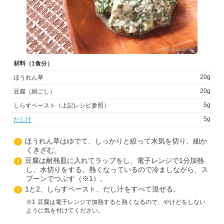
材料（1食分）
20g
ほうれん草
20g
豆腐（絹ごし）
5g
しらすペースト（上記レシピ参照）
5g
だし汁
ほうれん草はゆでて、しっかりと絞って水気を切り、細か
1
くきざむ。
豆腐は耐熱皿に入れてラップをし、電子レンジで1分加熱
2
し、水切りをする。熱くなっているので冷ましながら、ス
プーンでつぶす（※1）。
1と2、しらすペースト、だし汁をすべて混ぜる。
3
1
豆腐は電子レンジで加熱すると熱くなるので、やけどをしない
ように気を付けてください。