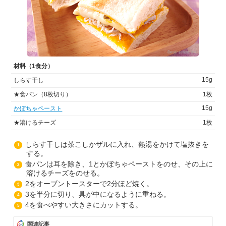
材料（1食分）
15g
しらす干し
★食パン（8枚切り）
1枚
15g
かぼちゃペースト
★溶けるチーズ
1枚
しらす干しは茶こしかザルに入れ、熱湯をかけて塩抜きを
1
する。
食パンは耳を除き、1とかぼちゃペーストをのせ、その上に
2
溶けるチーズをのせる。
2をオーブントースターで2分ほど焼く。
3
3を半分に切り、具が中になるように重ねる。
4
4を食べやすい大きさにカットする。
5
関連記事