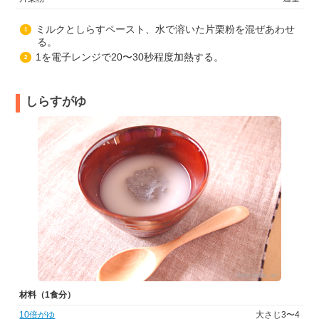
ミルクとしらすペースト、水で溶いた片栗粉を混ぜあわせ
1
る。
1を電子レンジで20〜30秒程度加熱する。
2
しらすがゆ
材料（1食分）
10倍がゆ
大さじ3〜4