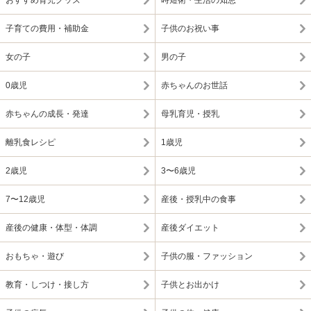
おすすめ育児グッズ
時短術・生活の知恵
子育ての費用・補助金
子供のお祝い事
女の子
男の子
0歳児
赤ちゃんのお世話
赤ちゃんの成長・発達
母乳育児・授乳
離乳食レシピ
1歳児
2歳児
3〜6歳児
7〜12歳児
産後・授乳中の食事
産後の健康・体型・体調
産後ダイエット
おもちゃ・遊び
子供の服・ファッション
教育・しつけ・接し方
子供とお出かけ