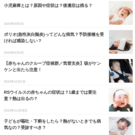
小児麻痺とは？原因や症状は？後遺症は残る？
2024年4月4日
ポリオ(急性灰白髄炎)ってどんな病気？予防接種を受
ければ感染しない？
2024年4月4日
【赤ちゃんのクループ症候群／気管支炎】咳がケン
ケンと出たら注意！
2023年12月1日
RSウイルスの赤ちゃんの症状は？1歳までは要注
意？熱は出るの？
2023年11月28日
子どもが嘔吐・下痢をしたら？熱がないときでも病
気なの？受診すべき？