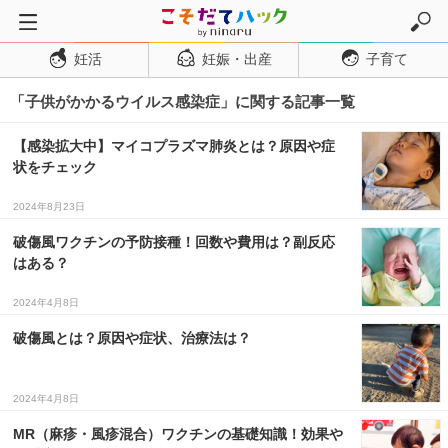
妊活
妊娠・出産
子育て
トップページ
「子供がかかるウイルス感染症」に関する記事一覧
妊活
妊娠・出産
【感染拡大中】マイコプラズマ肺炎とは？原因や症
状をチェック
妊娠超初期
妊娠初期
2024年8月23日
妊娠中期
破傷風ワクチンの予防接種！回数や費用は？副反応
はある？
妊娠後期
2024年4月8日
出産
破傷風とは？原因や症状、治療法は？
子育て・育児
０歳児
2024年4月8日
１歳児
MR（麻疹・風疹混合）ワクチンの基礎知識！効果や
２歳児