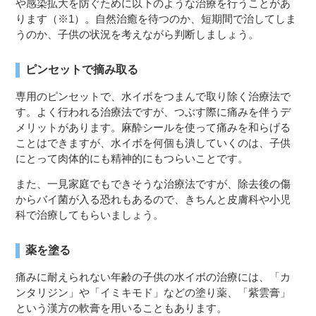
や感染拡大を防ぐために以下のような治療を行うことがあ
ります（※1）。自然治癒を待つのか、短期間で治してしま
うのか、子供の状況を考えながら判断しましょう。
ピンセットで摘み取る
専用のピンセットで、水イボをつまんで取り除く治療法で
す。よく行われる治療法ですが、つぶす際に痛みを伴うデ
メリットがあります。麻酔シールを使って痛みを和らげる
ことはできますが、水イボを何個も潰していくのは、子供
にとって肉体的にも精神的にもつらいことです。
また、一見家庭でもできそうな治療法ですが、除去後の傷
からバイ菌が入る恐れもあるので、きちんと皮膚科や小児
科で治療してもらいましょう。
薬を塗る
痛みに耐えられない年齢の子供の水イボの治療には、「カ
ンタリジン」や「イミキモド」などの塗り薬、「紫雲膏」
という漢方の軟膏を用いることもあります。