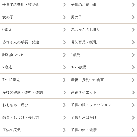
子育ての費用・補助金
子供のお祝い事
女の子
男の子
0歳児
赤ちゃんのお世話
赤ちゃんの成長・発達
母乳育児・授乳
離乳食レシピ
1歳児
2歳児
3〜6歳児
7〜12歳児
産後・授乳中の食事
産後の健康・体型・体調
産後ダイエット
おもちゃ・遊び
子供の服・ファッション
教育・しつけ・接し方
子供とお出かけ
子供の病気
子供の体・健康