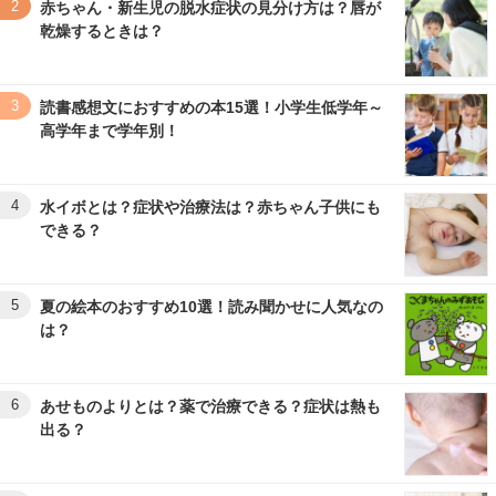
2
赤ちゃん・新生児の脱水症状の見分け方は？唇が
乾燥するときは？
3
読書感想文におすすめの本15選！小学生低学年～
高学年まで学年別！
4
水イボとは？症状や治療法は？赤ちゃん子供にも
できる？
5
夏の絵本のおすすめ10選！読み聞かせに人気なの
は？
6
あせものよりとは？薬で治療できる？症状は熱も
出る？