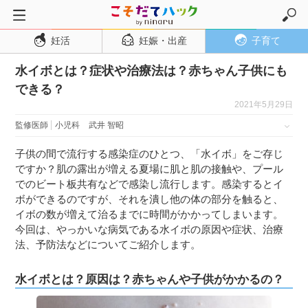
妊活
妊娠・出産
子育て
トップページ
水イボとは？症状や治療法は？赤ちゃん子供にも
妊活
できる？
妊娠・出産
2021年5月29日
妊娠超初期
監修医師
小児科
武井 智昭
妊娠初期
子供の間で流行する感染症のひとつ、「水イボ」をご存じ
妊娠中期
ですか？肌の露出が増える夏場に肌と肌の接触や、プール
でのビート板共有などで感染し流行します。感染するとイ
妊娠後期
ボができるのですが、それを潰し他の体の部分を触ると、
出産
イボの数が増えて治るまでに時間がかかってしまいます。
今回は、やっかいな病気である水イボの原因や症状、治療
子育て・育児
法、予防法などについてご紹介します。
０歳児
水イボとは？原因は？赤ちゃんや子供がかかるの？
１歳児
２歳児