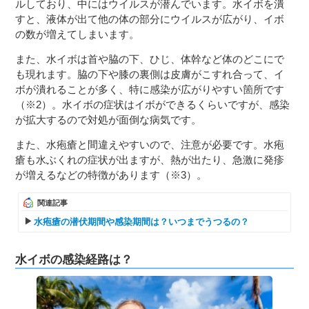
ルしており、中にはウイルスが潜んでいます。水イボを潰
すと、液体が出て他の体の部分にウイルスが広がり、イボ
の数が増えてしまいます。
また、水イボは首や脇の下、ひじ、体幹など体のどこにで
も現れます。脇の下や膝の裏側は皮膚がこすれ合って、イ
ボが潰れることが多く、特に感染が広がりやすい箇所です
（※2）。水イボの症状はイボができるくらいですが、感染
が拡大するので対処が面倒な病気です。
また、水疱瘡と間違えやすいので、注意が必要です。水疱
瘡も水ぶくれの症状が出ますが、熱が出たり、急激に発疹
が増えるなどの特徴があります（※3）。
関連記事
水疱瘡の潜伏期間や感染期間は？いつまでうつるの？
水イボの感染経路は？