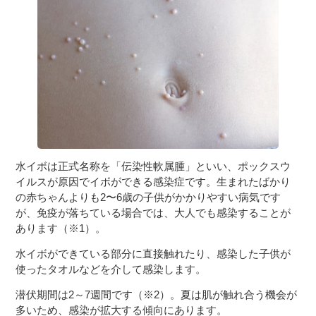
３〜６歳児
７〜１２歳児
水イボは正式名称を「伝染性軟属腫」といい、ポックスウ
イルスが原因でイボができる感染症です。生まれたばかり
の赤ちゃんよりも2〜6歳の子供がかかりやすい病気です
が、免疫が落ちている場合では、大人でも感染することが
あります（※1）。
水イボができている部分に直接触れたり、感染した子供が
使ったタオルなどを介して感染します。
潜伏期間は2～7週間です（※2）。夏は肌が触れ合う機会が
多いため、感染が拡大する傾向にあります。