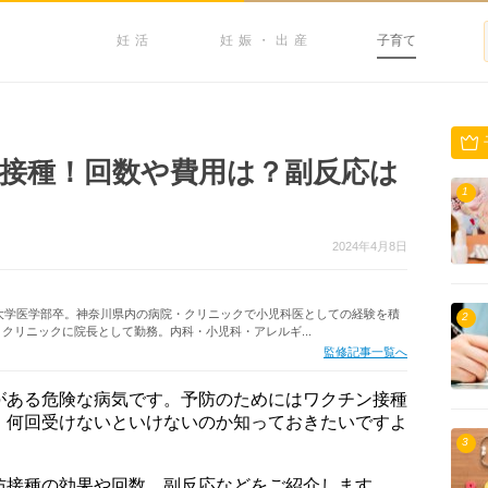
妊活
妊娠・出産
子育て
接種！回数や費用は？副反応は
1
2024年4月8日
塾大学医学部卒。神奈川県内の病院・クリニックで小児科医としての経験を積
2
クリニックに院長として勤務。内科・小児科・アレルギ...
監修記事一覧へ
がある危険な病気です。予防のためにはワクチン接種
、何回受けないといけないのか知っておきたいですよ
3
防接種の効果や回数、副反応などをご紹介します。