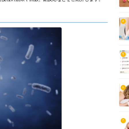
4
5
6
7