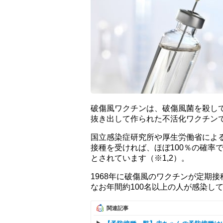
破傷風ワクチンは、破傷風菌を殺し
抜き出して作られた不活化ワクチン
国立感染症研究所や厚生労働省によ
接種を受ければ、ほぼ100％の確率
とされています（※1,2）。
1968年に破傷風のワクチンが定期
なお年間約100名以上の人が感染し
関連記事