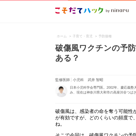
ホーム
>
子育て・育児
>
予防接種
破傷風ワクチンの予防
ある？
監修医師
小児科
武井 智昭
日本小児科学会専門医。2002年、慶応義
み、現在は神奈川県大和市の高座渋谷つばさ
破傷風は、感染者の命を奪う可能性
が有効ですが、どのくらいの頻度で
ね。
そこで今回は、破傷風ワクチンの予