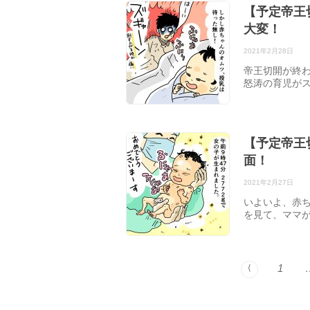
【予定帝王
大変！
2021年2月28日
帝王切開が終
怒涛の育児がス
【予定帝王
面！
2021年2月27日
いよいよ、赤ち
を見て、ママが
1
⟨