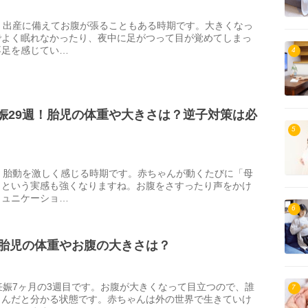
、出産に備えてお腹が張ることもある時期です。大きくなっ
でよく眠れなかったり、夜中に足がつって目が覚めてしまっ
不足を感じてい…
4
娠29週！胎児の体重や大きさは？逆子対策は必
5
、胎動を激しく感じる時期です。赤ちゃんが動くたびに「母
」という実感も強くなりますね。お腹をさすったり声をかけ
ミュニケーショ…
6
！胎児の体重やお腹の大きさは？
妊娠7ヶ月の3週目です。お腹が大きくなって目立つので、誰
7
さんだと分かる状態です。赤ちゃんは外の世界で生きていけ