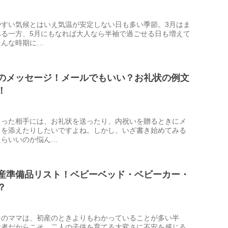
やすい気候とはいえ気温が安定しない日も多い季節。3月はま
ある一方、5月にもなれば大人なら半袖で過ごせる日も増えて
そんな時期に…
のメッセージ！メールでもいい？お礼状の例文
！
らった相手には、お礼状を送ったり、内祝いを贈るときにメ
ドを添えたりしたいですよね。しかし、いざ書き始めてみる
たらいいのか悩ん…
産準備品リスト！ベビーベッド・ベビーカー・
？
中のママは、初産のときよりもわかっていることが多い半
験者だからこそ、二人の子供を育てる大変さに不安を感じる