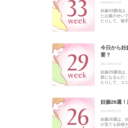
2021年6月17日
妊娠33週頃は
たお腹のせい
たりして、寝
今日から妊
要？
2021年6月17日
妊娠29週頃は
親になるんだ
たりして、コ
妊娠26週
2021年6月17日
妊娠26週は、
が見ても妊婦