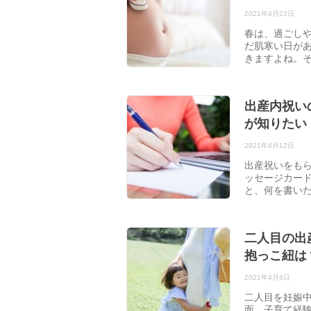
2021年4月23日
春は、過ごし
だ肌寒い日が
きますよね。
出産内祝い
が知りたい
2021年4月12日
出産祝いをも
ッセージカー
と、何を書い
二人目の出
抱っこ紐は
2021年4月6日
二人目を妊娠
面、子育て経