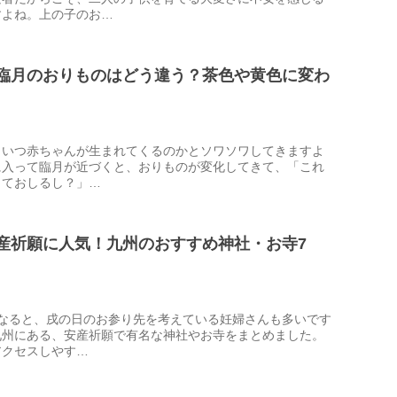
すよね。上の子のお…
臨月のおりものはどう違う？茶色や黄色に変わ
、いつ赤ちゃんが生まれてくるのかとソワソワしてきますよ
に入って臨月が近づくと、おりものが変化してきて、「これ
しておしるし？」…
産祈願に人気！九州のおすすめ神社・お寺7
になると、戌の日のお参り先を考えている妊婦さんも多いです
九州にある、安産祈願で有名な神社やお寺をまとめました。
アクセスしやす…