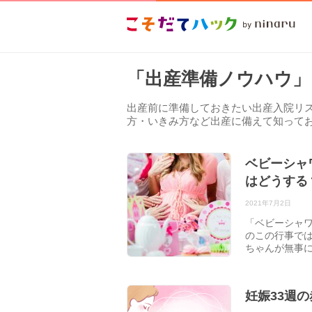
「出産準備ノウハウ」
出産前に準備しておきたい出産入院リ
方・いきみ方など出産に備えて知って
ベビーシャ
はどうする
2021年7月2日
「ベビーシャ
のこの行事で
ちゃんが無事
妊娠33週