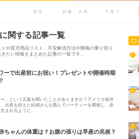
妊活
妊娠・出産
子育て
に関する記事一覧
ストや育児用品リスト、不安解消方法や陣痛の乗り切り
おきたい情報をまとめた記事の一覧です。
1
ワーで出産前にお祝い！プレゼントや開催時期
？
2
ワー」という言葉を聞いたことがありますか？アメリカ発祥
は、出産を控えた妊婦さんを囲んでパーティーを開催し、赤
に生まれるように…
3
の赤ちゃんの体重は？お腹の張りは早産の兆候？