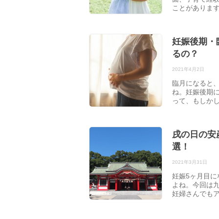
ことがありま
妊娠後期・
るの？
2021年4月2日
臨月になると
ね。妊娠後期
って、もしか
戌の日の安
選！
2021年3月31日
妊娠5ヶ月目
よね。今回は
妊婦さんでも