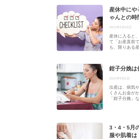
産休中にや
ゃんとの時
2021年5月15日
産休に入ると
て「お産直前
も、限りある
鉗子分娩は
2021年5月1日
出産は、病気
くさんお金が
「鉗子分娩」
3・4・5
服や肌着は