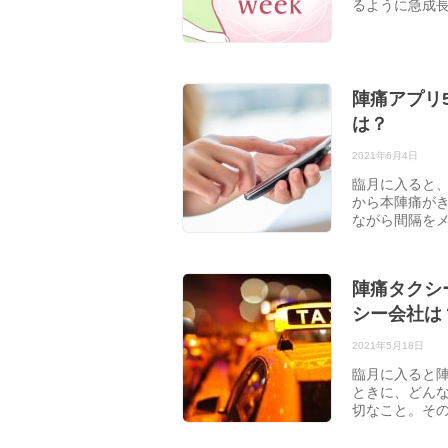
るように急成
陣痛アプリ
は？
2021年6月4日
臨月に入ると
から本陣痛が
ながら間隔を
陣痛タクシ
シー会社は
2021年5月18日
臨月に入ると
ときに、どん
切なこと。そ