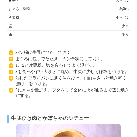
★牛乳
大さじ1
まぐろ（刺身）
3切れ
片栗粉
小さじ1
塩
少々
油
少々
パン粉は牛乳にひたしておく。
1
まぐろは包丁でたたき、ミンチ状にしておく。
2
1、2と片栗粉、塩を合わせてよく混ぜる。
3
3を食べやすい大きさに丸め、中央に少しくぼみをつける。
4
熱したフライパンに薄く油をひき、両面をさっと焼き軽く
5
焦げ目をつける。
5に水を少量加え、フタをして全体に火が通るまで蒸し焼き
6
にする。
牛豚ひき肉とかぼちゃのシチュー