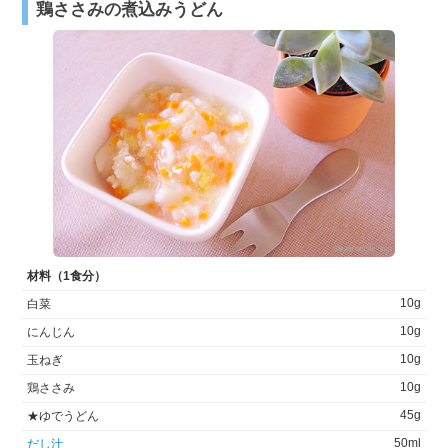
鶏ささみの煮込みうどん
材料（1食分）
10g
白菜
10g
にんじん
10g
玉ねぎ
10g
鶏ささみ
45g
★ゆでうどん
50ml
だし汁