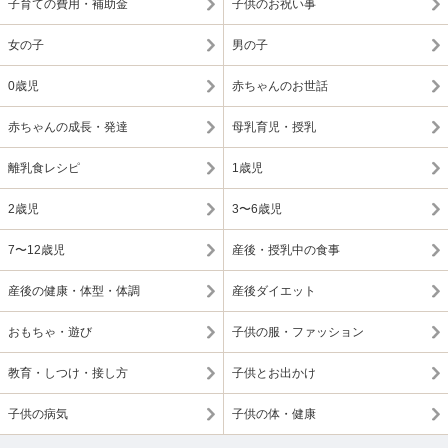
子育ての費用・補助金
子供のお祝い事
女の子
男の子
0歳児
赤ちゃんのお世話
赤ちゃんの成長・発達
母乳育児・授乳
離乳食レシピ
1歳児
2歳児
3〜6歳児
7〜12歳児
産後・授乳中の食事
産後の健康・体型・体調
産後ダイエット
おもちゃ・遊び
子供の服・ファッション
教育・しつけ・接し方
子供とお出かけ
子供の病気
子供の体・健康