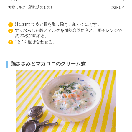
★粉ミルク（調乳済のもの）
大さじ2
鮭はゆでて皮と骨を取り除き、細かくほぐす。
1
すりおろした麩とミルクを耐熱容器に入れ、電子レンジで
2
約20秒加熱する。
1と2を混ぜ合わせる。
3
鶏ささみとマカロニのクリーム煮