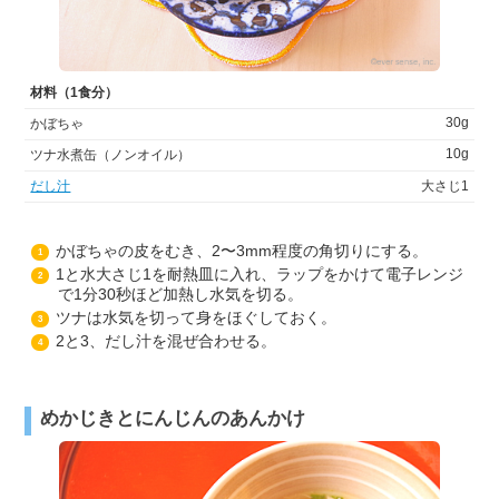
材料（1食分）
30g
かぼちゃ
10g
ツナ水煮缶（ノンオイル）
だし汁
大さじ1
かぼちゃの皮をむき、2〜3mm程度の角切りにする。
1
1と水大さじ1を耐熱皿に入れ、ラップをかけて電子レンジ
2
で1分30秒ほど加熱し水気を切る。
ツナは水気を切って身をほぐしておく。
3
2と3、だし汁を混ぜ合わせる。
4
めかじきとにんじんのあんかけ