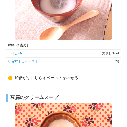
材料（1食分）
10倍がゆ
大さじ3〜4
5g
しらす干しペースト
10倍がゆにしらすペーストをのせる。
1
豆腐のクリームスープ