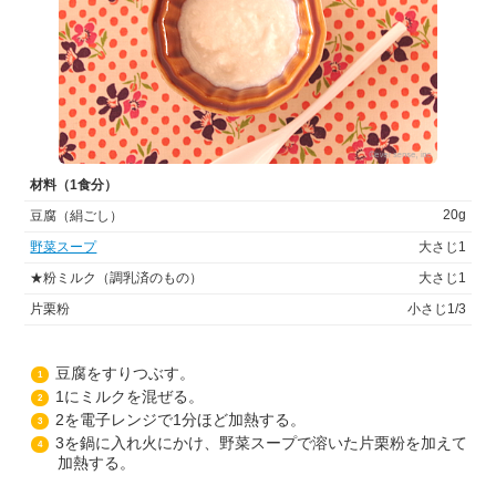
材料（1食分）
20g
豆腐（絹ごし）
野菜スープ
大さじ1
★粉ミルク（調乳済のもの）
大さじ1
片栗粉
小さじ1/3
豆腐をすりつぶす。
1
1にミルクを混ぜる。
2
2を電子レンジで1分ほど加熱する。
3
3を鍋に入れ火にかけ、野菜スープで溶いた片栗粉を加えて
4
加熱する。