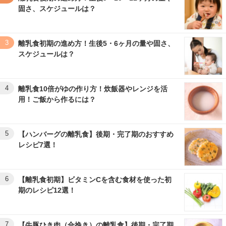
固さ、スケジュールは？
3
離乳食初期の進め方！生後5・6ヶ月の量や固さ、
スケジュールは？
4
離乳食10倍がゆの作り方！炊飯器やレンジを活
用！ご飯から作るには？
5
【ハンバーグの離乳食】後期・完了期のおすすめ
レシピ7選！
6
【離乳食初期】ビタミンCを含む食材を使った初
期のレシピ12選！
7
【牛豚ひき肉（合挽き）の離乳食】後期・完了期