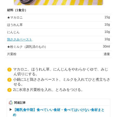
材料（1食分）
15g
★マカロニ
10g
ほうれん草
10g
にんじん
10g
鶏ささみペースト
30ml
★粉ミルク（調乳済のもの）
片栗粉
適量
マカロニ、ほうれん草、にんじんをやわらかくゆで、みじ
1
ん切りにする。
小鍋に1と鶏ささみペースト、ミルクを入れてひと煮立ちさ
2
せる。
2に水溶き片栗粉を入れ、とろみをつける。
3
関連記事
【離乳食中期】食べていい食材・食べてはいけない食材まと
め