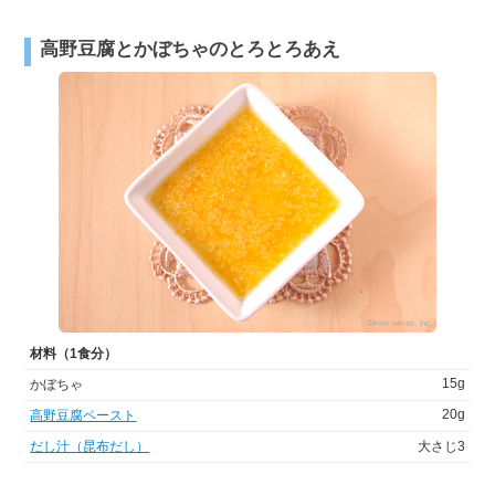
高野豆腐とかぼちゃのとろとろあえ
材料（1食分）
15g
かぼちゃ
20g
高野豆腐ペースト
だし汁（昆布だし）
大さじ3