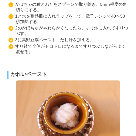
かぼちゃの種とわたをスプーンで取り除き、5mm程度の角
1
切りにする。
1と水を耐熱皿に入れラップをして、電子レンジで40〜50
2
秒加熱する。
2のかぼちゃがやわらかくなったら、すり鉢に入れてすりつ
3
ぶす。
3に高野豆腐ペースト、だし汁を加える。
4
すり鉢で全体がトロトロになるまですりつぶしながらよく
5
混ぜる。
かれいペースト