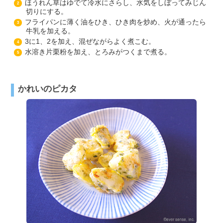
ほうれん草はゆでて冷水にさらし、水気をしぼってみじん
2
切りにする。
フライパンに薄く油をひき、ひき肉を炒め、火が通ったら
3
牛乳を加える。
3に1、2を加え、混ぜながらよく煮こむ。
4
水溶き片栗粉を加え、とろみがつくまで煮る。
5
かれいのピカタ