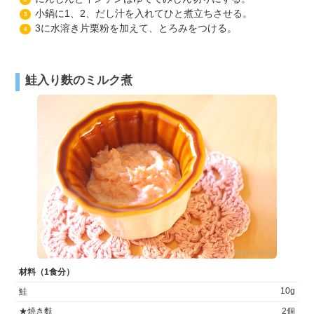
小鍋に1、2、だし汁を入れてひと煮立ちさせる。
3
3に水溶き片栗粉を加えて、とろみをつける。
4
鮭入り麩のミルク煮
材料（1食分）
10g
鮭
★焼き麩
2個