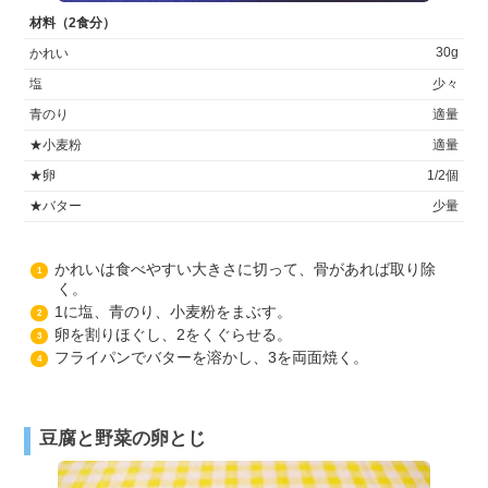
材料（2食分）
30g
かれい
塩
少々
青のり
適量
★小麦粉
適量
★卵
1/2個
★バター
少量
かれいは食べやすい大きさに切って、骨があれば取り除
1
く。
1に塩、青のり、小麦粉をまぶす。
2
卵を割りほぐし、2をくぐらせる。
3
フライパンでバターを溶かし、3を両面焼く。
4
豆腐と野菜の卵とじ