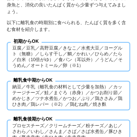
身魚と、消化の良いたんぱく質から少量ずつ与えてみまし
ょう。
以下に離乳食の時期別に食べられる、たんぱく質を多く含
む食材を紹介します。
初期からOK
豆腐／豆乳／高野豆腐／きなこ／水煮大豆／ヨーグル
ト（無糖）／しらす干し／鯛／かれい／ひらめ／たら
／白米（10倍がゆ）／食パン（耳以外）／うどん／そ
うめん／オートミール／卵（※1）
離乳食中期からOK
納豆／牛乳（離乳食の材料として少量を加熱）／カッ
テージチーズ／鮭／まぐろ（赤身）／かつお削り節／
めかじき／ツナ水煮缶／かつお／ぶり／鶏ささみ／鶏
ひき肉／鶏レバー（※2）／鶏むね肉／焼き麩
離乳食後期からOK
プロセスチーズ／クリームチーズ／粉チーズ／あじ／
さわら／いわし／さんま／さば／さば水煮缶／豚ひき