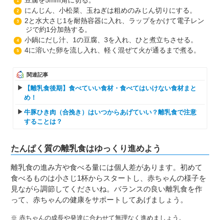
豆腐を5mm角に切る。
1
にんじん、小松菜、玉ねぎは粗めのみじん切りにする。
2
2と水大さじ1を耐熱容器に入れ、ラップをかけて電子レン
3
ジで約1分加熱する。
小鍋にだし汁、1の豆腐、3を入れ、ひと煮立ちさせる。
4
4に溶いた卵を流し入れ、軽く混ぜて火が通るまで煮る。
5
関連記事
【離乳食後期】食べていい食材・食べてはいけない食材まと
め！
牛豚ひき肉（合挽き）はいつからあげていい？離乳食で注意
することは？
たんぱく質の離乳食はゆっくり進めよう
離乳食の進み方や食べる量には個人差があります。初めて
食べるものは小さじ1杯からスタートし、赤ちゃんの様子を
見ながら調節してくださいね。バランスの良い離乳食を作
って、赤ちゃんの健康をサポートしてあげましょう。
※ 赤ちゃんの成長や発達に合わせて無理なく進めましょう。