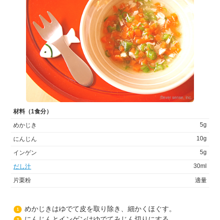
材料（1食分）
5g
めかじき
10g
にんじん
5g
インゲン
30ml
だし汁
片栗粉
適量
めかじきはゆでて皮を取り除き、細かくほぐす。
1
にんじんとインゲンはゆでてみじん切りにする。
2