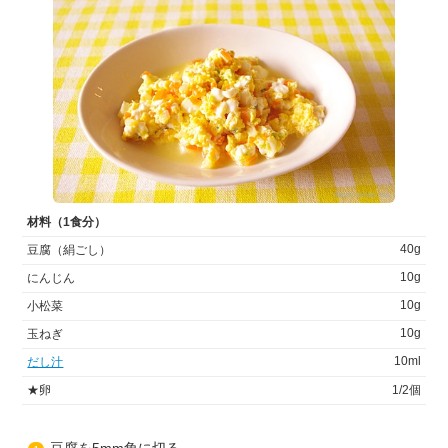
材料（1食分）
40g
豆腐（絹ごし）
10g
にんじん
10g
小松菜
10g
玉ねぎ
10ml
だし汁
★卵
1/2個