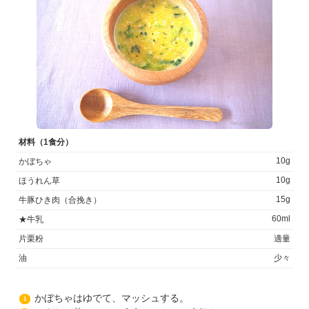
材料（1食分）
10g
かぼちゃ
10g
ほうれん草
15g
牛豚ひき肉（合挽き）
60ml
★牛乳
片栗粉
適量
油
少々
かぼちゃはゆでて、マッシュする。
1