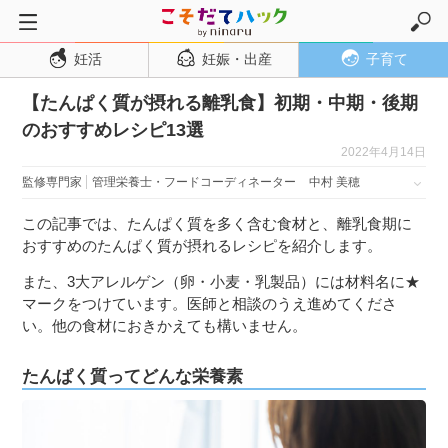
妊活
妊娠・出産
子育て
トップページ
【たんぱく質が摂れる離乳食】初期・中期・後期
妊活
のおすすめレシピ13選
妊娠・出産
2022年4月14日
妊娠超初期
監修専門家
管理栄養士・フードコーディネーター
中村 美穂
妊娠初期
この記事では、たんぱく質を多く含む食材と、離乳食期に
妊娠中期
おすすめのたんぱく質が摂れるレシピを紹介します。
妊娠後期
また、3大アレルゲン（卵・小麦・乳製品）には材料名に★
マークをつけています。医師と相談のうえ進めてくださ
出産
い。他の食材におきかえても構いません。
子育て・育児
たんぱく質ってどんな栄養素
０歳児
１歳児
２歳児