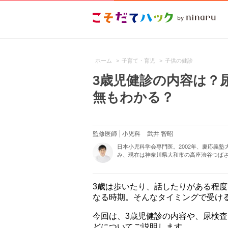
ホーム
>
子育て・育児
>
子供の健診
3歳児健診の内容は？
無もわかる？
監修医師
小児科
武井 智昭
日本小児科学会専門医。2002年、慶応義
み、現在は神奈川県大和市の高座渋谷つばさ
3歳は歩いたり、話したりがある程
なる時期。そんなタイミングで受け
今回は、3歳児健診の内容や、尿検
どについてご説明します。