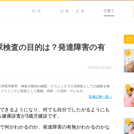
妊活
妊娠・出産
子育て
尿検査の目的は？発達障害の有
1
2023年10月18日
塾大学医学部卒。神奈川県内の病院・クリニックで小児科医としての経験を積
2
クリニックに院長として勤務。内科・小児科・アレルギ...
監修記事一覧へ
度できるようになり、何でも自分でしたがるようにも
る健康診査が3歳児健診です。
3
査で何がわかるのか、発達障害の有無がわかるのかな