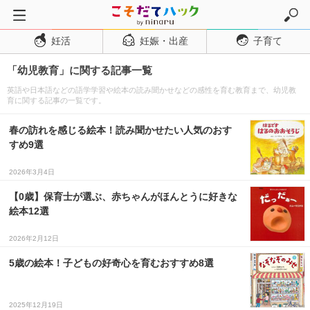
妊活
妊娠・出産
子育て
トップページ
「幼児教育」に関する記事一覧
妊活
英語や日本語などの語学学習や絵本の読み聞かせなどの感性を育む教育まで、幼児教
妊娠・出産
育に関する記事の一覧です。
妊娠超初期
春の訪れを感じる絵本！読み聞かせたい人気のおす
妊娠初期
すめ9選
妊娠中期
2026年3月4日
妊娠後期
【0歳】保育士が選ぶ、赤ちゃんがほんとうに好きな
絵本12選
出産
子育て・育児
2026年2月12日
０歳児
5歳の絵本！子どもの好奇心を育むおすすめ8選
１歳児
2025年12月19日
２歳児