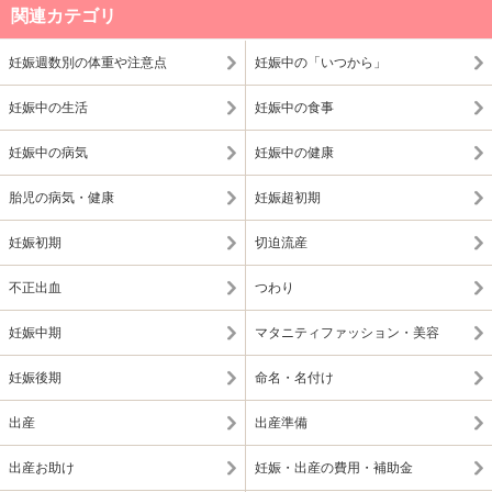
関連カテゴリ
妊娠週数別の体重や注意点
妊娠中の「いつから」
妊娠中の生活
妊娠中の食事
妊娠中の病気
妊娠中の健康
胎児の病気・健康
妊娠超初期
妊娠初期
切迫流産
不正出血
つわり
妊娠中期
マタニティファッション・美容
妊娠後期
命名・名付け
出産
出産準備
出産お助け
妊娠・出産の費用・補助金