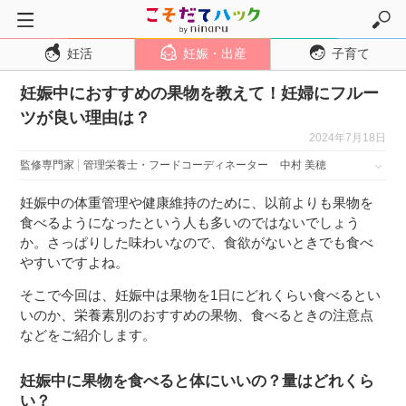
妊活
妊娠・出産
子育て
トップページ
妊娠中におすすめの果物を教えて！妊婦にフルー
妊活
ツが良い理由は？
妊娠・出産
2024年7月18日
妊娠超初期
監修専門家
管理栄養士・フードコーディネーター
中村 美穂
妊娠初期
妊娠中の体重管理や健康維持のために、以前よりも果物を
妊娠中期
食べるようになったという人も多いのではないでしょう
か。さっぱりした味わいなので、食欲がないときでも食べ
妊娠後期
やすいですよね。
出産
そこで今回は、妊娠中は果物を1日にどれくらい食べるとい
子育て・育児
いのか、栄養素別のおすすめの果物、食べるときの注意点
などをご紹介します。
０歳児
１歳児
妊娠中に果物を食べると体にいいの？量はどれくら
い？
２歳児