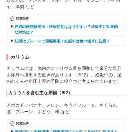
きんかん、アボカド、プルーン、もも、マンゴー、パパイ
ヤ、洋梨 など
関連記事
妊婦の便秘解消法！妊娠初期はなりやすい？妊娠中に効果的
な対策は？
妊婦はプルーンで便秘解消！妊娠中は食べ過ぎに注意！
カリウム
カリウムには、体内のナトリウム量を調整して余分な塩分
を体外へ排出する働きがあります（※12）。妊娠中の手足
のむくみや血圧上昇の予防に役立つと考えられています。
カリウムを含む主な果物（※2）
アボカド、バナナ、メロン、キウイフルーツ、さくらん
ぼ、プルーン、ぶどう、桃 など
関連記事
妊婦のむくみ解消法！妊娠後期に足がむくみやすい原因まと