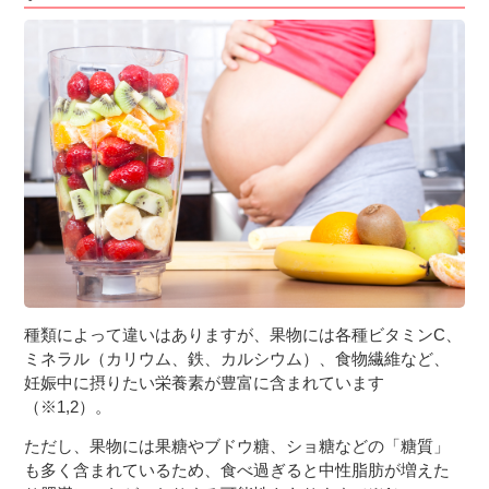
３〜６歳児
７〜１２歳児
種類によって違いはありますが、果物には各種ビタミンC、
ミネラル（カリウム、鉄、カルシウム）、食物繊維など、
妊娠中に摂りたい栄養素が豊富に含まれています
（※1,2）。
ただし、果物には果糖やブドウ糖、ショ糖などの「糖質」
も多く含まれているため、食べ過ぎると中性脂肪が増えた