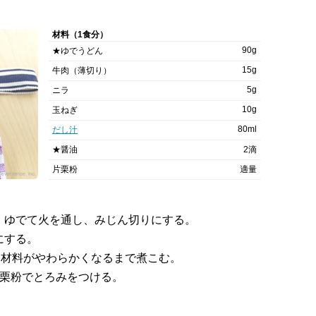
材料（1食分）
90g
★ゆでうどん
15g
牛肉（薄切り）
5g
ニラ
10g
玉ねぎ
80ml
だし汁
★醤油
2滴
片栗粉
適量
。
、ゆでて火を通し、みじん切りにする。
にする。
、材料がやわらかくなるまで煮こむ。
片栗粉でとろみをつける。