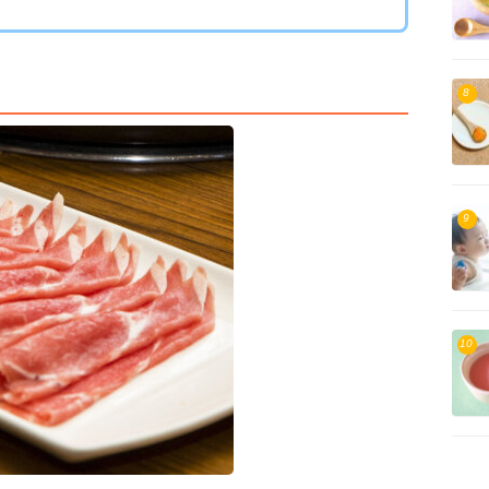
8
9
10