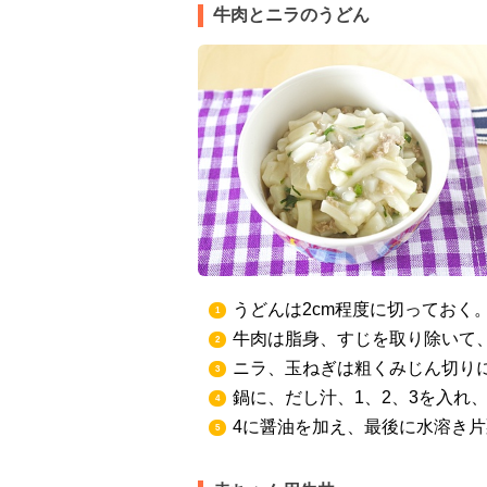
牛肉とニラのうどん
うどんは2cm程度に切っておく
1
牛肉は脂身、すじを取り除いて
2
ニラ、玉ねぎは粗くみじん切り
3
鍋に、だし汁、1、2、3を入れ
4
4に醤油を加え、最後に水溶き
5