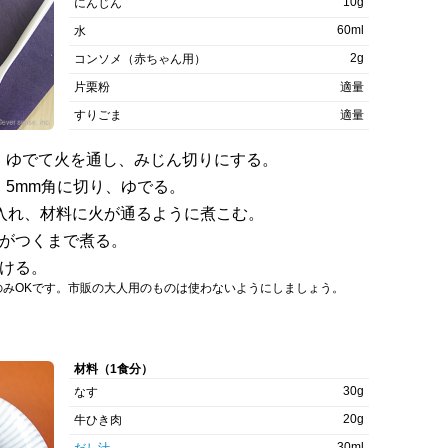
10g
にんじん
60ml
水
2g
コンソメ（赤ちゃん用）
片栗粉
適量
すりごま
適量
、ゆでて火を通し、みじん切りにする。
5mm角に切り、ゆでる。
入れ、材料に火が通るように煮こむ。
みがつくまで煮る。
かける。
のみOKです。市販の大人用のものは使わないようにしましょう。
材料（1食分）
30g
なす
20g
牛ひき肉
30ml