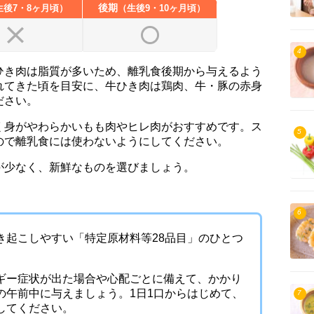
後期
生後7・8ヶ月頃
生後9・10ヶ月頃
4
ひき肉は脂質が多いため、離乳食後期から与えるよう
れてきた頃を目安に、牛ひき肉は鶏肉、牛・豚の赤身
ださい。
く身がやわらかいもも肉やヒレ肉がおすすめです。ス
5
ので離乳食には使わないようにしてください。
が少なく、新鮮なものを選びましょう。
6
き起こしやすい「特定原材料等28品目」のひとつ
ギー症状が出た場合や心配ごとに備えて、かかり
の午前中に与えましょう。1日1口からはじめて、
7
してください。