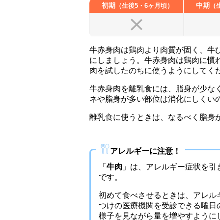
初期
中期
生後5・6ヶ月頃
牛赤身肉は鶏肉より肉質が固く、牛
にしましょう。牛赤身肉は鶏肉に慣
肉を試したのちに使うようにしてく
牛赤身肉を離乳食には、脂身が少な
ネや脂身が多い部位は消化にしくい
離乳食に使うときは、なるべく脂身
アレルギーに注意！
「
牛肉
」は、アレルギー症状を引
です。
初めて食べさせるときは、アレル
つけの医療機関を受診できる曜日
様子を見ながら量を増やすように