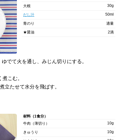
30g
大根
50ml
だし汁
青のり
適量
★醤油
2滴
、ゆでて火を通し、みじん切りにする。
く煮こむ。
に煮立たせて水分を飛ばす。
材料（1食分）
10g
牛肉（薄切り）
10g
きゅうり