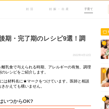
妊活
妊娠・出産
子育て
後期・完了期のレシピ9選！調
1
2022年4月12日
を離乳食で与えられる時期、アレルギーの有無、調理
2
別のレシピをご紹介します。
）には材料名に★マークをつけています。医師と相談
おきかえても構いません。
3
はいつからOK?