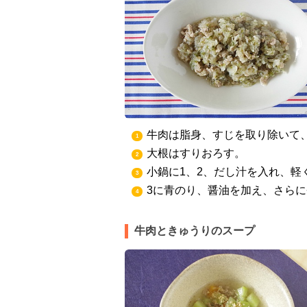
牛肉は脂身、すじを取り除いて
1
大根はすりおろす。
2
小鍋に1、2、だし汁を入れ、軽
3
3に青のり、醤油を加え、さら
4
牛肉ときゅうりのスープ