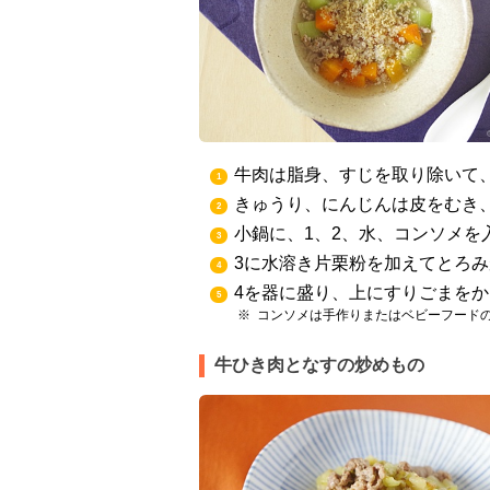
牛肉は脂身、すじを取り除いて
1
きゅうり、にんじんは皮をむき、
2
小鍋に、1、2、水、コンソメを
3
3に水溶き片栗粉を加えてとろ
4
4を器に盛り、上にすりごまを
5
コンソメは手作りまたはベビーフード
牛ひき肉となすの炒めもの