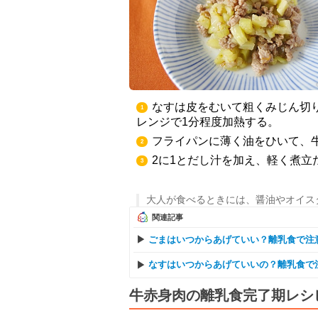
なすは皮をむいて粗くみじん切
1
レンジで1分程度加熱する。
フライパンに薄く油をひいて、
2
2に1とだし汁を加え、軽く煮立
3
大人が食べるときには、醤油やオイス
関連記事
ごまはいつからあげていい？離乳食で注
なすはいつからあげていいの？離乳食で
牛赤身肉の離乳食完了期レシ