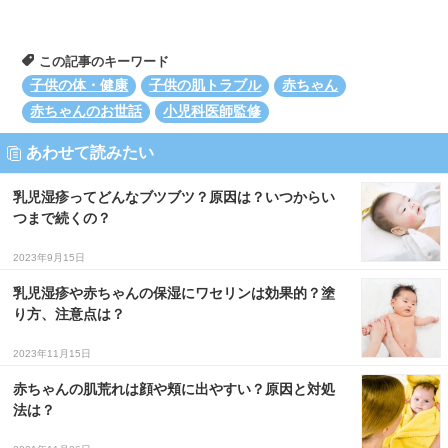
この記事のキーワード
子供の体・健康
子供の肌トラブル
赤ちゃん
赤ちゃんのお世話
小児科医師監修
あわせて読みたい
乳児湿疹ってどんなブツブツ？原因は？いつからい
つまで続くの？
2023年9月15日
乳児湿疹や赤ちゃんの保湿にワセリンは効果的？塗
り方、注意点は？
2023年11月15日
赤ちゃんの肌荒れは顔や頬に出やすい？原因と対処
法は？