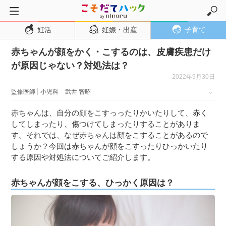
妊活
妊娠・出産
子育て
トップページ
赤ちゃんが顔をかく・こするのは、皮膚疾患だけ
妊活
が原因じゃない？対処法は？
妊娠・出産
2022年9月30日
妊娠超初期
監修医師
小児科
武井 智昭
妊娠初期
赤ちゃんは、自分の顔をこすっったりかいたりして、赤く
妊娠中期
してしまったり、傷つけてしまったりすることがありま
す。それでは、なぜ赤ちゃんは顔をこすることがあるので
妊娠後期
しょうか？今回は赤ちゃんが顔をこすったりひっかいたり
出産
する原因や対処法についてご紹介します。
子育て・育児
赤ちゃんが顔をこする、ひっかく原因は？
０歳児
１歳児
２歳児