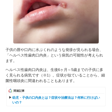
３〜６歳児
７〜１２歳児
子供の唇や口内に水ぶくれのような発疹が見られる場合、
「ヘルペス性歯肉口内炎」という病気の可能性が考えられ
ます。
ヘルペス性歯肉口内炎は、生後6ヶ月～5歳までの子供に多
く見られる病気です（※1）。症状が似ていることから、細
菌性咽頭炎に間違われることもあります。
関連記事
幼児・子供の口内炎とは？症状や治療法は？何科に行けばい
いの？