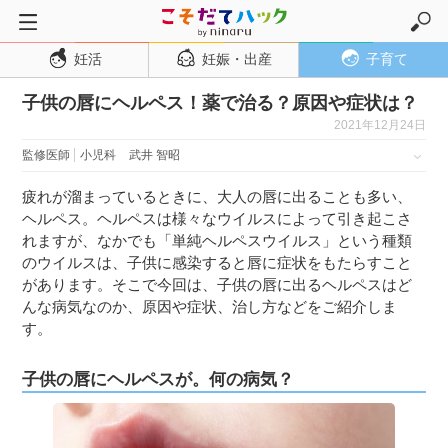
妊活
妊娠・出産
子育て
トップページ
子供の唇にヘルペス！薬で治る？原因や症状は？
妊活
2021年12月24日
妊娠・出産
監修医師
小児科
武井 智昭
妊娠超初期
疲れが溜まっているときに、大人の唇に出ることも多い、
妊娠初期
ヘルペス。ヘルペスは様々なウイルスによって引き起こさ
妊娠中期
れますが、なかでも「単純ヘルペスウイルス」という種類
のウイルスは、子供に感染すると唇に症状をもたらすこと
妊娠後期
があります。そこで今回は、子供の唇に出るヘルペスはど
んな病気なのか、原因や症状、治し方などをご紹介しま
出産
す。
子育て・育児
０歳児
子供の唇にヘルペスが。何の病気？
１歳児
２歳児