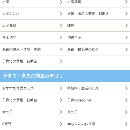
出産
出産準備
出産お助け
妊娠・出産の費用・補助金
出産兆候
陣痛
帝王切開
切迫早産
産後の健康・体型・体調
産後・授乳中の食事
子育ての費用・補助金
子育て・育児の関連カテゴリ
おすすめ育児グッズ
時短術・生活の知恵
子育ての費用・補助金
子供のお祝い事
女の子
男の子
0歳児
赤ちゃんのお世話