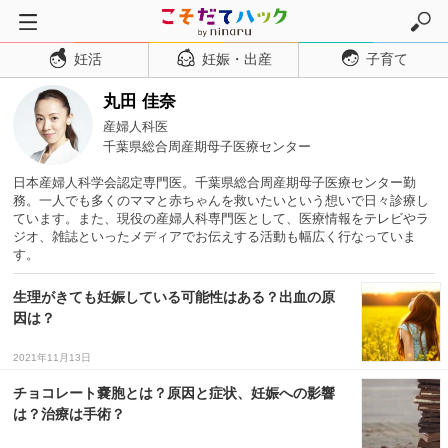
妊活
妊娠・出産
子育て
トップページ
丸田 佳奈
妊活
産婦人科医
妊娠・出産
千葉県総合周産期母子医療センター
妊娠超初期
日本産婦人科学会認定専門医。千葉県総合周産期母子医療センター勤
務。一人でも多くのママと赤ちゃんを救いたいという想いで日々診療し
妊娠初期
ています。また、現役の産婦人科専門医として、医療情報をテレビやラ
ジオ、雑誌といったメディアでお伝えする活動も幅広く行なっていま
妊娠中期
す。
妊娠後期
生理がきても妊娠している可能性はある？出血の原
出産
因は？
子育て・育児
2021年11月13日
０歳児
チョコレート嚢胞とは？原因と症状、妊娠への影響
１歳児
は？治療は手術？
２歳児