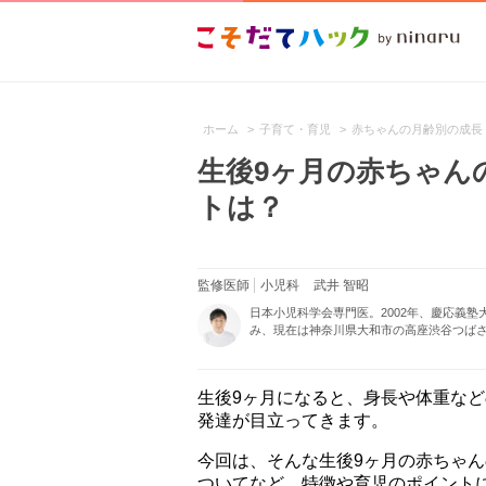
ホーム
>
子育て・育児
>
赤ちゃんの月齢別の成長
生後9ヶ月の赤ちゃん
トは？
監修医師
小児科
武井 智昭
日本小児科学会専門医。2002年、慶応義
み、現在は神奈川県大和市の高座渋谷つばさ
生後9ヶ月になると、身長や体重な
発達が目立ってきます。
今回は、そんな生後9ヶ月の赤ちゃ
ついてなど、特徴や育児のポイント