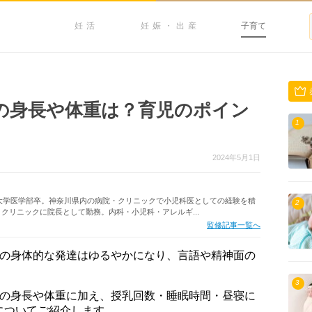
妊活
妊娠・出産
子育て
の身長や体重は？育児のポイン
1
2024年5月1日
塾大学医学部卒。神奈川県内の病院・クリニックで小児科医としての経験を積
2
クリニックに院長として勤務。内科・小児科・アレルギ...
監修記事一覧へ
どの身体的な発達はゆるやかになり、言語や精神面の
3
んの身長や体重に加え、授乳回数・睡眠時間・昼寝に
についてご紹介します。