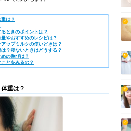
体重は？
4
？
するときのポイントは？
の量やおすすめのレシピは？
ーアップミルクの使いどきは？
間は？寝ないときはどうする？
5
すめの遊びは？
なことをみるの？
・体重は？
6
7