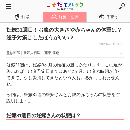
妊活
妊娠・出産
子育て
トップページ
妊娠31週目！お腹の大きさや赤ちゃんの体重は？
妊活
逆子対策はしたほうがいい？
妊娠・出産
2023年9月20日
妊娠超初期
監修医師
産婦人科医
藤東 淳也
妊娠初期
妊娠31週は、妊娠8ヶ月の最後の週にあたります。この週が
妊娠中期
終われば、出産予定日まではあと2ヶ月。出産の時期が迫っ
てきて、少し緊張してきたという人もいるかもしれません
妊娠後期
ね。
出産
今回は、妊娠31週の妊婦さんとお腹の赤ちゃんの状態をご
子育て・育児
説明します。
０歳児
妊娠31週目の妊婦さんの状態は？
１歳児
２歳児