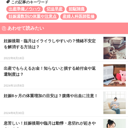
この記事のキーワード
出産準備ノウハウ
切迫早産
前駆陣痛
妊娠週数別の体重や注意点
産婦人科医師監修
あわせて読みたい
妊娠後期・臨月はイライラしやすいの？情緒不安定
を解消する方法は？
2022年8月18日
出産でもらえるお金！知らないと損する給付金や返
還制度は？
2024年10月8日
妊娠8ヶ月の体重増加の目安は？腹痛や出血に注意！
2024年8月30日
息苦しい！妊娠後期や臨月は動悸・息切れが起きや