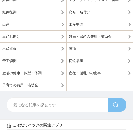
妊娠中期
マタニティファッション・美容
妊娠後期
命名・名付け
出産
出産準備
出産お助け
妊娠・出産の費用・補助金
出産兆候
陣痛
帝王切開
切迫早産
産後の健康・体型・体調
産後・授乳中の食事
子育ての費用・補助金
こそだてハックの関連アプリ