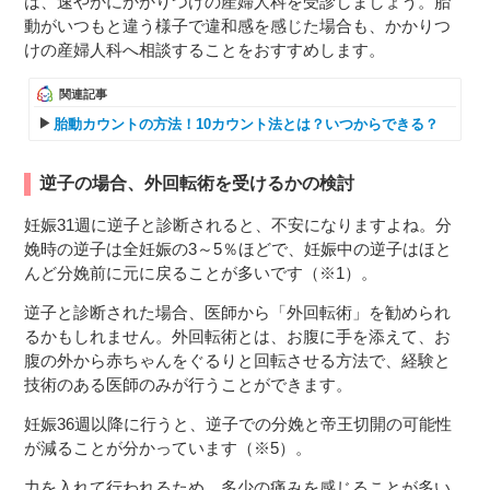
は、速やかにかかりつけの産婦人科を受診しましょう。胎
動がいつもと違う様子で違和感を感じた場合も、かかりつ
けの産婦人科へ相談することをおすすめします。
関連記事
胎動カウントの方法！10カウント法とは？いつからできる？
逆子の場合、外回転術を受けるかの検討
妊娠31週に逆子と診断されると、不安になりますよね。分
娩時の逆子は全妊娠の3～5％ほどで、妊娠中の逆子はほと
んど分娩前に元に戻ることが多いです（※1）。
逆子と診断された場合、医師から「外回転術」を勧められ
るかもしれません。外回転術とは、お腹に手を添えて、お
腹の外から赤ちゃんをぐるりと回転させる方法で、経験と
技術のある医師のみが行うことができます。
妊娠36週以降に行うと、逆子での分娩と帝王切開の可能性
が減ることが分かっています（※5）。
力を入れて行われるため、多少の痛みを感じることが多い