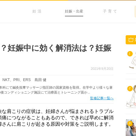
妊活
妊娠・出産
子育て
？妊娠中に効く解消法は？妊娠
1
2021年9月20日
NKT、PRI、ERS
島田 健
校本科にて鍼灸按摩マッサージ指圧師の国家資格を取得。在学中より様々な著
2
後コンディショニング施設にて治療面とトレーニング面か...
監修記事一覧へ
快な肩こりの症状は、妊婦さんが悩まされるトラブル
頭痛につながることもあるので、できれば早めに解消
婦さんに肩こりが起きる原因や対策をご説明します。
3