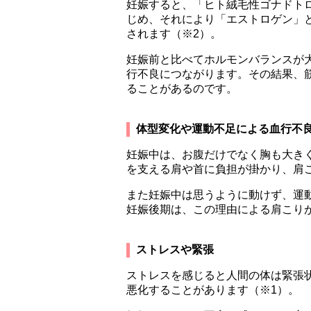
妊娠すると、「ヒト絨毛性ゴナドトロ
じめ、それにより「エストロゲン」
されます（※2）。
妊娠前と比べてホルモンバランスが
行不良につながります。その結果、
ることがあるのです。
体型変化や運動不足による血行不
妊娠中は、お腹だけでなく胸も大き
を支える肩や首に負担が掛かり、肩
また妊娠中は思うように動けず、運
妊娠後期は、この理由による肩こり
ストレスや緊張
ストレスを感じると人間の体は緊張
悪化することがあります（※1）。