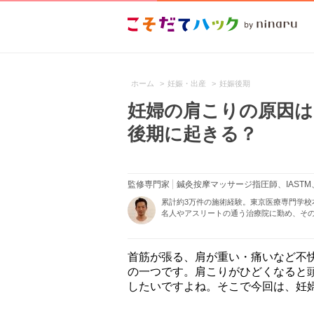
ホーム
>
妊娠・出産
>
妊娠後期
妊婦の肩こりの原因は
後期に起きる？
監修専門家
鍼灸按摩マッサージ指圧師、IASTM、
累計約3万件の施術経験。東京医療専門学
名人やアスリートの通う治療院に勤め、その
首筋が張る、肩が重い・痛いなど不
の一つです。肩こりがひどくなると
したいですよね。そこで今回は、妊