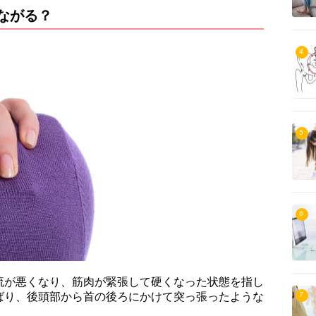
ながる？
4
5
6
流が悪くなり、筋肉が緊張して硬くなった状態を指し
7
ばり、後頭部から首の後ろにかけて突っ張ったような