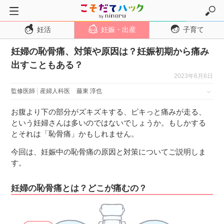
妊活
妊娠・出産
子育て
トップページ
妊婦の恥骨痛、対策や原因は？妊娠初期から痛み
妊活
出すこともある？
妊娠・出産
2023年6月6日
妊娠超初期
監修医師
産婦人科医
藤東 淳也
妊娠初期
お腹より下の部分がズキズキする、ピキっと痛みが走る、
妊娠中期
という妊婦さんは多いのではないでしょうか。もしかする
とそれは「恥骨痛」かもしれません。
妊娠後期
今回は、妊娠中の恥骨痛の原因と対策についてご説明しま
出産
す。
子育て・育児
妊婦の恥骨痛とは？どこが痛むの？
０歳児
１歳児
２歳児