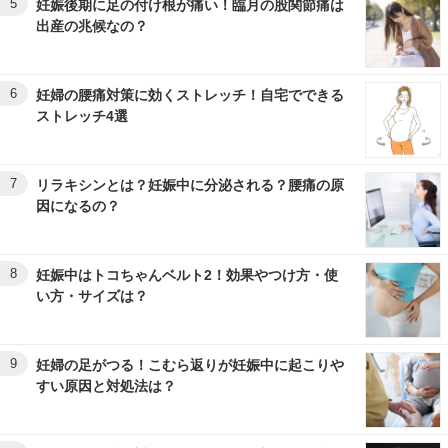
5
妊娠後期に足の付け根が痛い！臨月の股関節痛は
出産の兆候なの？
6
妊婦の腰痛対策に効くストレッチ！自宅でできる
ストレッチ4選
7
リラキシンとは？妊娠中に分泌される？腰痛の原
因になるの？
8
妊娠中はトコちゃんベルト2！効果やつけ方・使
い方・サイズは？
9
妊婦の足がつる！こむら返りが妊娠中に起こりや
すい原因と対処法は？