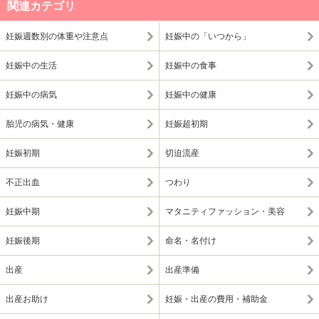
関連カテゴリ
妊娠週数別の体重や注意点
妊娠中の「いつから」
妊娠中の生活
妊娠中の食事
妊娠中の病気
妊娠中の健康
胎児の病気・健康
妊娠超初期
妊娠初期
切迫流産
不正出血
つわり
妊娠中期
マタニティファッション・美容
妊娠後期
命名・名付け
出産
出産準備
出産お助け
妊娠・出産の費用・補助金