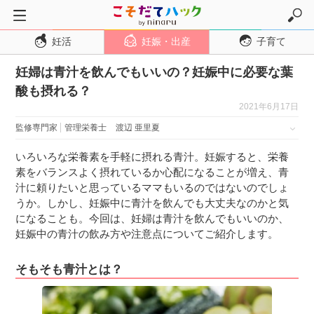
妊活
妊娠・出産
子育て
トップページ
妊婦は青汁を飲んでもいいの？妊娠中に必要な葉
妊活
酸も摂れる？
妊娠・出産
2021年6月17日
妊娠超初期
監修専門家
管理栄養士
渡辺 亜里夏
妊娠初期
いろいろな栄養素を手軽に摂れる青汁。妊娠すると、栄養
妊娠中期
素をバランスよく摂れているか心配になることが増え、青
汁に頼りたいと思っているママもいるのではないのでしょ
妊娠後期
うか。しかし、妊娠中に青汁を飲んでも大丈夫なのかと気
出産
になることも。今回は、妊婦は青汁を飲んでもいいのか、
妊娠中の青汁の飲み方や注意点についてご紹介します。
子育て・育児
０歳児
そもそも青汁とは？
１歳児
２歳児