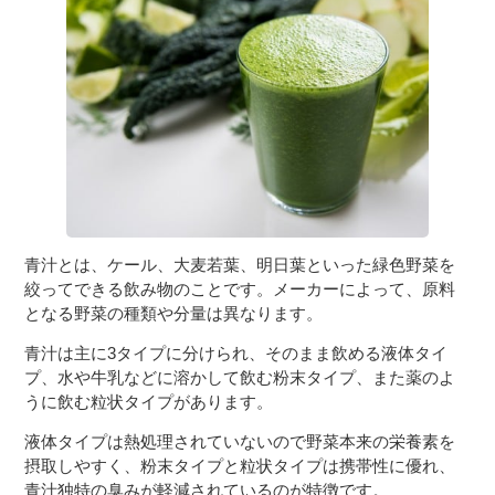
３〜６歳児
７〜１２歳児
青汁とは、ケール、大麦若葉、明日葉といった緑色野菜を
絞ってできる飲み物のことです。メーカーによって、原料
となる野菜の種類や分量は異なります。
青汁は主に3タイプに分けられ、そのまま飲める液体タイ
プ、水や牛乳などに溶かして飲む粉末タイプ、また薬のよ
うに飲む粒状タイプがあります。
液体タイプは熱処理されていないので野菜本来の栄養素を
摂取しやすく、粉末タイプと粒状タイプは携帯性に優れ、
青汁独特の臭みが軽減されているのが特徴です。