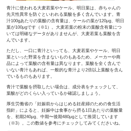
青汁に使われる大麦若葉やケール、明日葉は、赤ちゃんの
先天性異常を防ぐといわれる葉酸を多く含んでいます。青
汁100gあたりの葉酸の含有量は、ケールの葉が120μg、明日
葉が100μgです（※1）。大麦若葉の粉末の葉酸含有量につ
いては明確なデータがありませんが、大麦若葉も葉酸を含
んでいます。
ただし、一口に青汁といっても、大麦若葉やケール、明日
葉といった野菜を含まないものもあるため、メーカーや商
品によって葉酸の含有量は異なります。葉酸を全く含んで
いない青汁もあれば、一般的な青汁より2倍以上葉酸を含ん
でいるものもあります。
青汁で葉酸を摂取したい場合は、成分表をチェックして、
葉酸がどのくらい入っているか確認しましょう。
厚生労働省の「妊娠前からはじめる妊産婦のための食生活
指針」によると、妊娠中は食事から摂る1日あたりの葉酸量
を、初期240μg、中期〜後期480μgとして推奨しています
（※3）。この数値を参考にチェックしてみてくださいね。