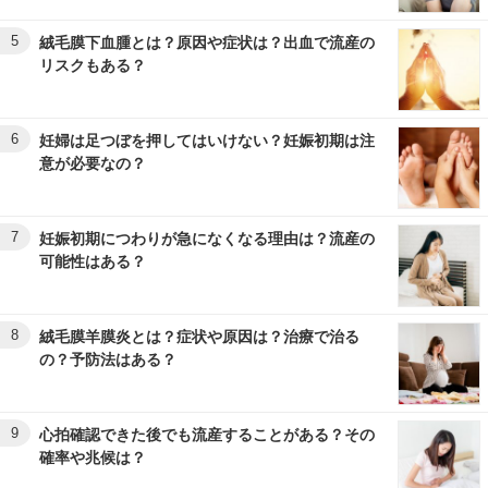
5
絨毛膜下血腫とは？原因や症状は？出血で流産の
リスクもある？
6
妊婦は足つぼを押してはいけない？妊娠初期は注
意が必要なの？
7
妊娠初期につわりが急になくなる理由は？流産の
可能性はある？
8
絨毛膜羊膜炎とは？症状や原因は？治療で治る
の？予防法はある？
9
心拍確認できた後でも流産することがある？その
確率や兆候は？