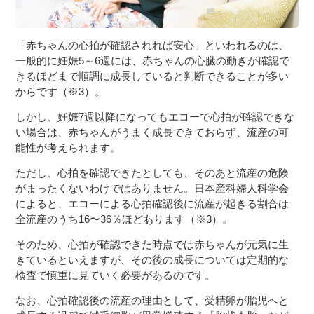
「赤ちゃんの心拍が確認されれば安心」といわれるのは、
一般的に妊娠5～6週には、赤ちゃんの心臓の動きが確認で
きるほどまで順調に成長していると判断できることが多い
からです（※3）。
しかし、妊娠7週以降になってもエコーで心拍が確認できな
い場合は、赤ちゃんがうまく成長できておらず、流産の可
能性が考えられます。
ただし、心拍を確認できたとしても、そのあと流産の危険
がまったくないわけではありません。日本産科婦人科学会
によると、エコーによる心拍確認後に流産が起きる割合は
全流産のうち16〜36％ほどあります（※3）。
そのため、心拍が確認できた時点では赤ちゃんが元気に生
きているといえますが、その後の成長については定期的な
検査で慎重に見ていく必要があるのです。
なお、心拍確認後の流産の理由として、受精卵が胎児へと