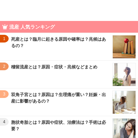
流産 人気ランキング
1
死産とは？臨月に起きる原因や確率は？兆候はあ
るの？
2
稽留流産とは？原因・症状・兆候などまとめ
3
双角子宮とは？原因は？生理痛が重い？妊娠・出
産に影響があるの？
4
胞状奇胎とは？原因や症状、治療法は？手術は必
要？