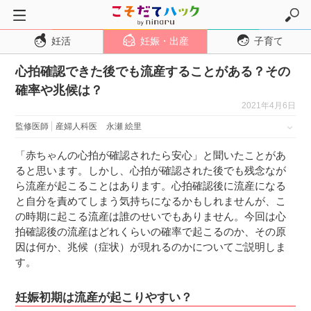
妊活
妊娠・出産
子育て
トップページ
心拍確認できた後でも流産することがある？その
妊活
確率や兆候は？
妊娠・出産
2021年4月6日
妊娠超初期
監修医師
産婦人科医
永瀬 絵里
妊娠初期
「赤ちゃんの心拍が確認されたら安心」と聞いたことがあ
妊娠中期
ると思います。しかし、心拍が確認された後でも残念なが
ら流産が起こることはあります。心拍確認後に流産になる
妊娠後期
と自分を責めてしまう気持ちになるかもしれませんが、こ
出産
の時期に起こる流産は誰のせいでもありません。今回は心
拍確認後の流産はどれくらいの確率で起こるのか、その原
子育て・育児
因は何か、兆候（症状）が現れるのかについてご説明しま
０歳児
す。
１歳児
妊娠初期は流産が起こりやすい？
２歳児