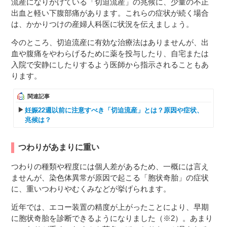
流産になりかけている「切迫流産」の兆候に、少量の不正
出血と軽い下腹部痛があります。これらの症状が続く場合
は、かかりつけの産婦人科医に状況を伝えましょう。
今のところ、切迫流産に有効な治療法はありませんが、出
血や腹痛をやわらげるために薬を投与したり、自宅または
入院で安静にしたりするよう医師から指示されることもあ
ります。
関連記事
妊娠22週以前に注意すべき「切迫流産」とは？原因や症状、
兆候は？
つわりがあまりに重い
つわりの種類や程度には個人差があるため、一概には言え
ませんが、染色体異常が原因で起こる「胞状奇胎」の症状
に、重いつわりやむくみなどが挙げられます。
近年では、エコー装置の精度が上がったことにより、早期
に胞状奇胎を診断できるようになりました（※2）。あまり