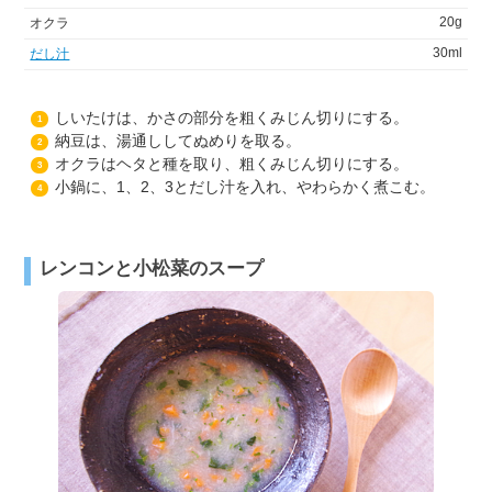
20g
オクラ
30ml
だし汁
しいたけは、かさの部分を粗くみじん切りにする。
1
納豆は、湯通ししてぬめりを取る。
2
オクラはヘタと種を取り、粗くみじん切りにする。
3
小鍋に、1、2、3とだし汁を入れ、やわらかく煮こむ。
4
レンコンと小松菜のスープ