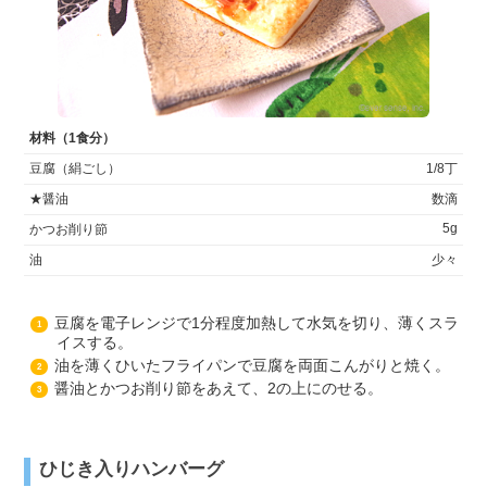
材料（1食分）
豆腐（絹ごし）
1/8丁
★醤油
数滴
5g
かつお削り節
油
少々
豆腐を電子レンジで1分程度加熱して水気を切り、薄くスラ
1
イスする。
油を薄くひいたフライパンで豆腐を両面こんがりと焼く。
2
醤油とかつお削り節をあえて、2の上にのせる。
3
ひじき入りハンバーグ