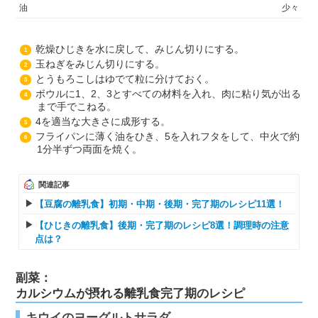
油
少々
乾燥ひじきを水に戻して、みじん切りにする。
1
玉ねぎをみじん切りにする。
2
とうもろこしはゆでて粒に分けておく。
3
ボウルに1、2、3とすべての材料を入れ、肉に粘り気が出る
4
まで手でこねる。
4を適当な大きさに成形する。
5
フライパンに薄く油をひき、5を入れフタをして、中火で約
6
1分半ずつ両面を焼く。
関連記事
【豆腐の離乳食】初期・中期・後期・完了期のレシピ11選！
【ひじきの離乳食】後期・完了期のレシピ8選！調理時の注意
点は？
副菜：
カルシウムが摂れる離乳食完了期のレシピ
キウイのヨーグルトサラダ