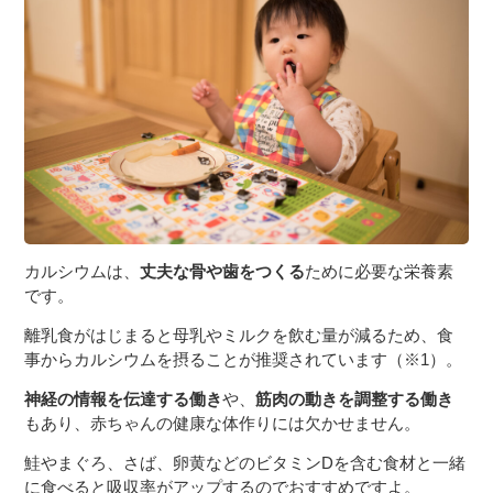
３〜６歳児
７〜１２歳児
カルシウムは、
丈夫な骨や歯をつくる
ために必要な栄養素
です。
離乳食がはじまると母乳やミルクを飲む量が減るため、食
事からカルシウムを摂ることが推奨されています（※1）。
神経の情報を伝達する働き
や、
筋肉の動きを調整する働き
もあり、赤ちゃんの健康な体作りには欠かせません。
鮭やまぐろ、さば、卵黄などのビタミンDを含む食材と一緒
に食べると吸収率がアップするのでおすすめですよ。