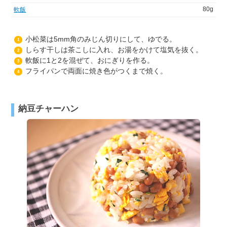
80g
軟飯
小松菜は5mm角のみじん切りにして、ゆでる。
1
しらす干しは茶こしに入れ、お湯をかけて塩気を抜く。
2
軟飯に1と2を混ぜて、おにぎりを作る。
3
フライパンで両面に焼き色がつくまで焼く。
4
納豆チャーハン