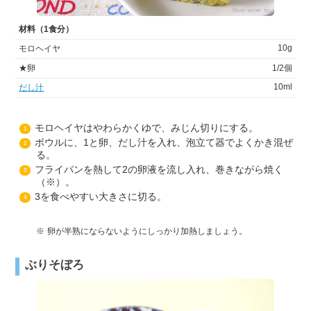
材料（1食分）
10g
モロヘイヤ
★卵
1/2個
10ml
だし汁
モロヘイヤはやわらかくゆで、みじん切りにする。
1
ボウルに、1と卵、だし汁を入れ、泡立て器でよくかき混ぜ
2
る。
フライパンを熱して2の卵液を流し入れ、巻きながら焼く
3
（※）。
3を食べやすい大きさに切る。
4
卵が半熟にならないようにしっかり加熱しましょう。
ぶりそぼろ