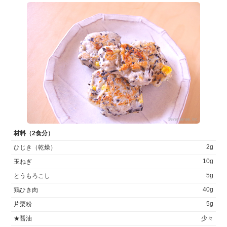
材料（2食分）
2g
ひじき（乾燥）
10g
玉ねぎ
5g
とうもろこし
40g
鶏ひき肉
5g
片栗粉
★醤油
少々