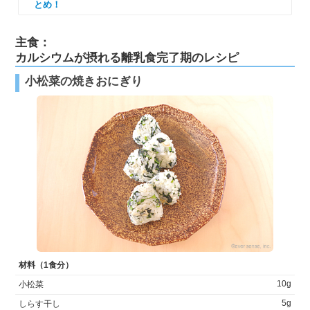
とめ！
主食：
カルシウムが摂れる離乳食完了期のレシピ
小松菜の焼きおにぎり
材料（1食分）
10g
小松菜
5g
しらす干し