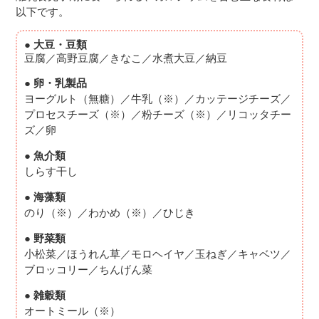
以下です。
● 大豆・豆類
豆腐／高野豆腐／きなこ／水煮大豆／納豆
● 卵・乳製品
ヨーグルト（無糖）／牛乳（※）／カッテージチーズ／
プロセスチーズ（※）／粉チーズ（※）／リコッタチー
ズ／卵
● 魚介類
しらす干し
● 海藻類
のり（※）／わかめ（※）／ひじき
● 野菜類
小松菜／ほうれん草／モロヘイヤ／玉ねぎ／キャベツ／
ブロッコリー／ちんげん菜
● 雑穀類
オートミール（※）