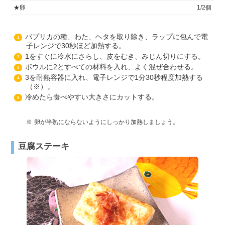
★卵
1/2個
パプリカの種、わた、ヘタを取り除き、ラップに包んで電
1
子レンジで30秒ほど加熱する。
1をすぐに冷水にさらし、皮をむき、みじん切りにする。
2
ボウルに2とすべての材料を入れ、よく混ぜ合わせる。
3
3を耐熱容器に入れ、電子レンジで1分30秒程度加熱する
4
（※）。
冷めたら食べやすい大きさにカットする。
5
卵が半熟にならないようにしっかり加熱しましょう。
豆腐ステーキ