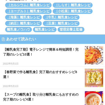
［カルシウム］離乳食レシピ
［しらす］離乳食レシピ
［ヨーグルト］離乳食レシピ
［小松菜］離乳食レシピ
［海藻］離乳食レシピ
［牛乳］離乳食レシピ
［納豆］離乳食レシピ
［豆腐］離乳食レシピ
離乳食ノウハウ
離乳食レシピ
管理栄養士監修
あわせて読みたい
【離乳食完了期】電子レンジで簡単＆時短調理！完
了期のレシピ10選！
2022年5月1日
【春野菜で作る離乳食】完了期のおすすめレシピ8
選！
2022年5月1日
【スープの離乳食】取り分け離乳食にもおすすめの
完了期のレシピ4選！