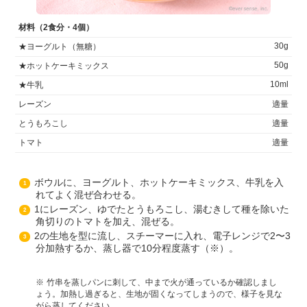
材料（2食分・4個）
30g
★ヨーグルト（無糖）
50g
★ホットケーキミックス
10ml
★牛乳
レーズン
適量
とうもろこし
適量
トマト
適量
ボウルに、ヨーグルト、ホットケーキミックス、牛乳を入
1
れてよく混ぜ合わせる。
1にレーズン、ゆでたとうもろこし、湯むきして種を除いた
2
角切りのトマトを加え、混ぜる。
2の生地を型に流し、スチーマーに入れ、電子レンジで2〜3
3
分加熱するか、蒸し器で10分程度蒸す（※）。
竹串を蒸しパンに刺して、中まで火が通っているか確認しまし
ょう。加熱し過ぎると、生地が固くなってしまうので、様子を見な
がら蒸してください。