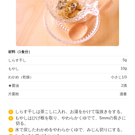
材料（1食分）
5g
しらす干し
10g
もやし
わかめ（乾燥）
小さじ1/3
★醤油
2滴
片栗粉
適量
しらす干しは茶こしに入れ、お湯をかけて塩抜きをする。
1
もやしはひげ根を取り、やわらかくゆでて、5mmの長さに
2
切る。
水で戻したわかめをやわらかくゆで、みじん切りにする。
3