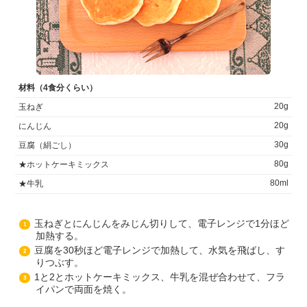
材料（4食分くらい）
20g
玉ねぎ
20g
にんじん
30g
豆腐（絹ごし）
80g
★ホットケーキミックス
80ml
★牛乳
玉ねぎとにんじんをみじん切りして、電子レンジで1分ほど
1
加熱する。
豆腐を30秒ほど電子レンジで加熱して、水気を飛ばし、す
2
りつぶす。
1と2とホットケーキミックス、牛乳を混ぜ合わせて、フラ
3
イパンで両面を焼く。