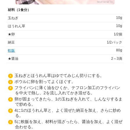
材料（1食分）
10g
玉ねぎ
10g
ほうれん草
★卵
1/2個
納豆
1/2パック
80g
軟飯
★醤油
2～3滴
玉ねぎとほうれん草はゆでてみじん切りにする。
1
ボウルに卵を割ってよくほぐす。
2
フライパンに薄く油をひくか、テフロン加工のフライパン
3
を中火で熱し、2を流し入れてかき混ぜる。
卵が固まってきたら、1の玉ねぎを入れて、しんなりするま
4
で炒める。
4に1のほうれん草と、よく混ぜた納豆を加え、さらに炒め
5
る。
5に軟飯を加え、材料が混ざったら、醤油を加え、よく混ぜ
6
合わせる。