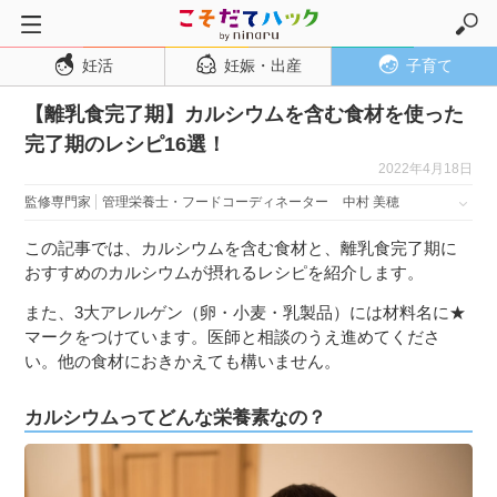
妊活
妊娠・出産
子育て
トップページ
【離乳食完了期】カルシウムを含む食材を使った
妊活
完了期のレシピ16選！
妊娠・出産
2022年4月18日
妊娠超初期
監修専門家
管理栄養士・フードコーディネーター
中村 美穂
妊娠初期
この記事では、カルシウムを含む食材と、離乳食完了期に
妊娠中期
おすすめのカルシウムが摂れるレシピを紹介します。
妊娠後期
また、3大アレルゲン（卵・小麦・乳製品）には材料名に★
マークをつけています。医師と相談のうえ進めてくださ
出産
い。他の食材におきかえても構いません。
子育て・育児
カルシウムってどんな栄養素なの？
０歳児
１歳児
２歳児