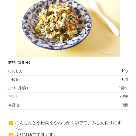
材料（1食分）
10g
にんじん
10g
小松菜
ぶり（刺身）
2切れ
20ml
だし汁
★醤油
3滴
にんじんと小松菜をやわらかくゆでて、みじん切りにす
1
る。
ぶりはゆでてほぐす。
2