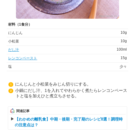
材料（1食分）
10g
にんじん
10g
小松菜
100ml
だし汁
15g
レンコンペースト
塩
少々
にんじんと小松菜をみじん切りにする。
1
小鍋にだし汁、1を入れてやわらかく煮たらレンコンペース
2
トと塩を加えひと煮立ちさせる。
関連記事
【わかめの離乳食】中期・後期・完了期のレシピ8選！調理時
の注意点は？