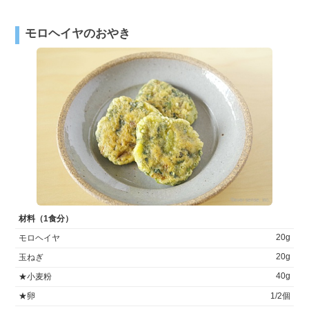
モロヘイヤのおやき
材料（1食分）
20g
モロヘイヤ
20g
玉ねぎ
40g
★小麦粉
★卵
1/2個