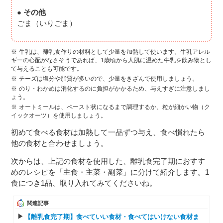
● その他
ごま（いりごま）
牛乳は、離乳食作りの材料として少量を加熱して使います。牛乳アレル
ギーの心配がなさそうであれば、1歳頃から人肌に温めた牛乳を飲み物とし
て与えることも可能です。
チーズは塩分や脂質が多いので、少量をきざんで使用しましょう。
のり・わかめは消化するのに負担がかかるため、与えすぎに注意しまし
ょう。
オートミールは、ペースト状になるまで調理するか、粒が細かい物（ク
イックオーツ）を使用しましょう。
初めて食べる食材は加熱して一品ずつ与え、食べ慣れたら
他の食材と合わせましょう。
次からは、上記の食材を使用した、離乳食完了期におすす
めのレシピを「主食・主菜・副菜」に分けて紹介します。1
食につき1品、取り入れてみてくださいね。
関連記事
【離乳食完了期】食べていい食材・食べてはいけない食材ま