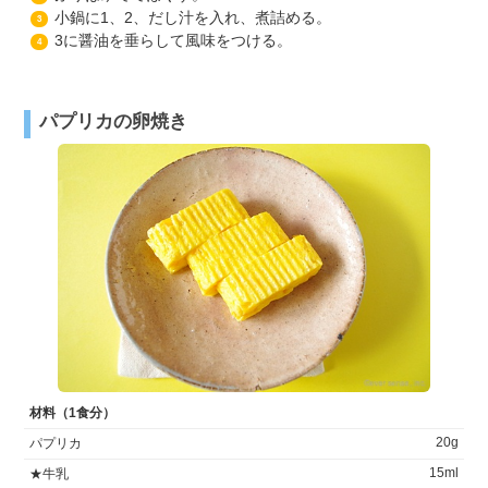
小鍋に1、2、だし汁を入れ、煮詰める。
3
3に醤油を垂らして風味をつける。
4
パプリカの卵焼き
材料（1食分）
20g
パプリカ
15ml
★牛乳