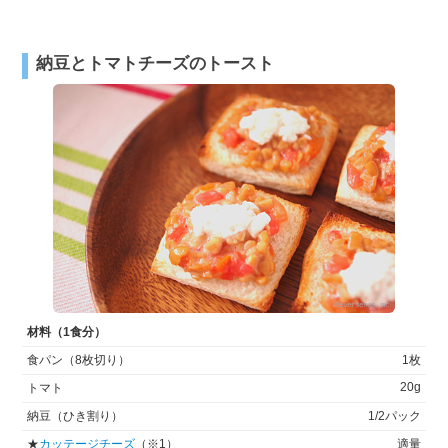
納豆とトマトチーズのトースト
材料（1食分）
食パン（8枚切り）
1枚
20g
トマト
納豆（ひき割り）
1/2パック
★
カッテージチーズ
（※1）
適量