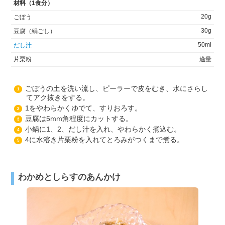
材料（1食分）
20g
ごぼう
30g
豆腐（絹ごし）
50ml
だし汁
片栗粉
適量
ごぼうの土を洗い流し、ピーラーで皮をむき、水にさらし
1
てアク抜きをする。
1をやわらかくゆでて、すりおろす。
2
豆腐は5mm角程度にカットする。
3
小鍋に1、2、だし汁を入れ、やわらかく煮込む。
4
4に水溶き片栗粉を入れてとろみがつくまで煮る。
5
わかめとしらすのあんかけ