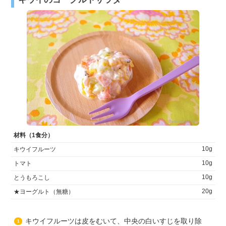
材料（1食分）
10g
キウイフルーツ
10g
トマト
10g
とうもろこし
20g
★ヨーグルト（無糖）
キウイフルーツは皮をむいて、中央の白いすじを取り除
1