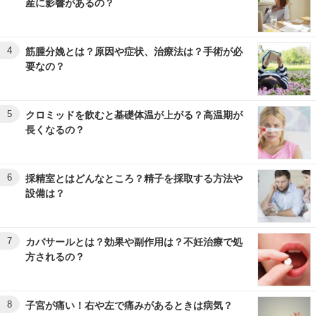
産に影響があるの？
4
筋腫分娩とは？原因や症状、治療法は？手術が必
要なの？
5
クロミッドを飲むと基礎体温が上がる？高温期が
長くなるの？
6
採精室とはどんなところ？精子を採取する方法や
設備は？
7
カバサールとは？効果や副作用は？不妊治療で処
方されるの？
8
子宮が痛い！右や左で痛みがあるときは病気？