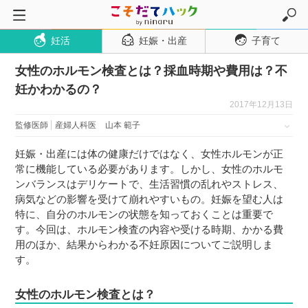
妊活
妊娠・出産
子育て
トップページ
女性のホルモン検査とは？採血時期や費用は？不
妊活
妊かわかるの？
妊娠・出産
2017年12月13日
妊娠超初期
監修医師
産婦人科医
山本 範子
妊娠初期
妊娠・出産には体の健康だけではなく、女性ホルモンが正
妊娠中期
常に機能している必要があります。しかし、女性のホルモ
ンバランスはデリケートで、生活習慣の乱れやストレス、
妊娠後期
病気などの影響を受けて崩れやすいもの。妊娠を望む人は
出産
特に、自分のホルモンの状態を知っておくことは重要で
す。今回は、ホルモン検査の内容や受ける時期、かかる費
子育て・育児
用のほか、結果からわかる不妊原因についてご説明しま
０歳児
す。
１歳児
女性のホルモン検査とは？
２歳児