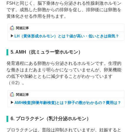
FSHと同じく、脳下垂体から分泌される性腺刺激ホルモン
です。成熟した卵胞からの排卵を促し、排卵後には卵胞を
黄体化させる作用を持ちます。
関連記事
LH（黄体形成ホルモン）とは？値が高い・低いときは病気？
5. AMH（抗ミュラー管ホルモン）
発育過程にある卵胞から分泌されるホルモンです。生理的
な働きはまだあまり明らかになっていませんが、卵巣機能
の低下や加齢とともに減少することがわかっています
（※2）。
関連記事
AMH検査(卵巣年齢検査)とは？卵子の数がわかるの？費用は？
6. プロラクチン（乳汁分泌ホルモン）
プロラクチンは、普段は抑制されていますが、妊娠すると