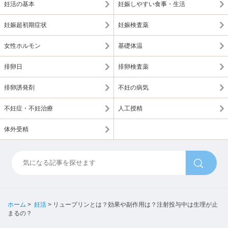
妊活の基本
妊娠しやすい食事・生活
妊娠超初期症状
妊娠検査薬
女性ホルモン
基礎体温
排卵日
排卵検査薬
排卵誘発剤
不妊の病気
不妊症・不妊治療
人工授精
体外受精
ホーム
>
妊活
>
リュープリンとは？効果や副作用は？注射投与中は生理が止
まるの？