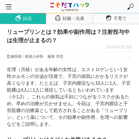
妊活
妊娠・出産
子育て
トップページ
リュープリンとは？効果や副作用は？注射投与中
妊活
は生理が止まるの？
妊娠・出産
2018年2月15日
妊娠超初期
監修医師
産婦人科医
藤東 淳也
妊娠初期
生理（月経）がある年齢の女性は、エストロゲンという女
妊娠中期
性ホルモンの分泌が活発で、子宮の病気にかかるリスクが
高くなります。たとえば、子宮内膜症なら10人に1人、子宮
妊娠後期
筋腫は4人に1人に発症しているともいわれています
出産
（※1,2）。これらの病気は不妊につながるリスクがあるた
め、早めの治療が欠かせません。今回は、子宮内膜症と子
子育て・育児
宮筋腫の治療薬として処方されることがある「リュープリ
０歳児
ン」という薬について、その効果や副作用、生理への影響
などをご説明します。
１歳児
２歳児