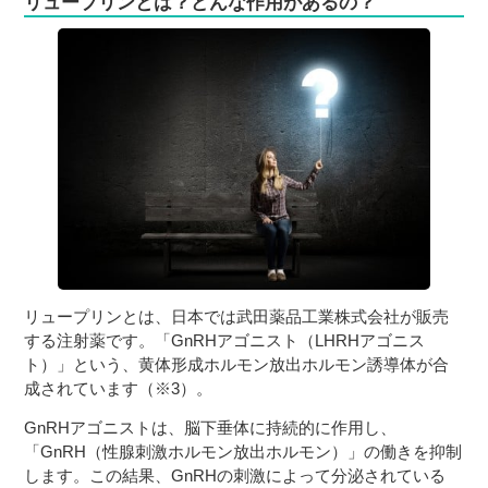
リュープリンとは？どんな作用があるの？
３〜６歳児
７〜１２歳児
リュープリンとは、日本では武田薬品工業株式会社が販売
する注射薬です。「GnRHアゴニスト（LHRHアゴニス
ト）」という、黄体形成ホルモン放出ホルモン誘導体が合
成されています（※3）。
GnRHアゴニストは、脳下垂体に持続的に作用し、
「GnRH（性腺刺激ホルモン放出ホルモン）」の働きを抑制
します。この結果、GnRHの刺激によって分泌されている