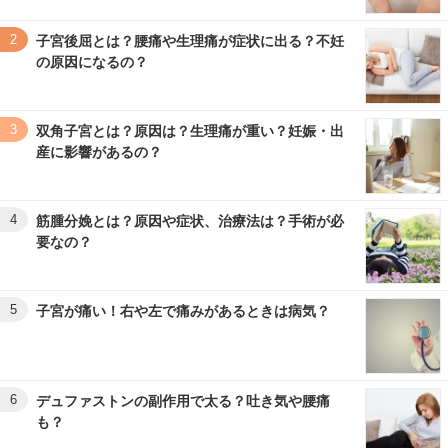
2
子宮後屈とは？腰痛や生理痛が症状に出る？不妊
の原因になるの？
3
双角子宮とは？原因は？生理痛が重い？妊娠・出
産に影響があるの？
4
筋腫分娩とは？原因や症状、治療法は？手術が必
要なの？
5
子宮が痛い！右や左で痛みがあるときは病気？
6
デュファストンの副作用で太る？吐き気や腰痛
も？