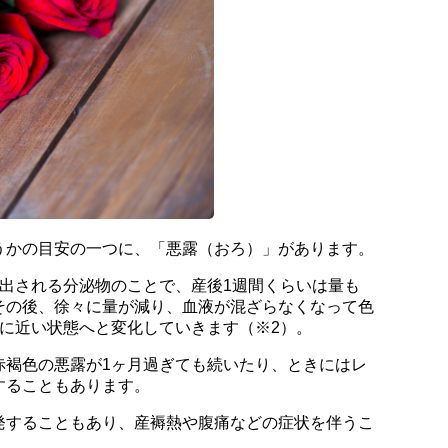
うかの目安の一つに、「悪露（おろ）」があります。
ら出される分泌物のことで、産後1週間くらいは量も
その後、徐々に量が減り、血液が混ざらなくなって色
に近い状態へと変化していきます（※2）。
赤褐色の悪露が1ヶ月過ぎても続いたり、ときにはレ
することもあります。
発することもあり、産褥熱や腹痛などの症状を伴うこ