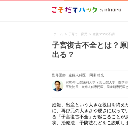
ホーム
>
子育て・育児
>
産後ママの不調
子宮復古不全とは？原
出る？
監修医師
産婦人科医
間瀬 徳光
2005年 山梨医科大学（現 山梨大学）医
医院院長。産婦人科専門医、周産期専門医と
妊娠、出産という大きな役目を終え
に、再び元の大きさや硬さに戻って
る「子宮復古不全」が起こることが
状、治療法、予防法などをご説明し