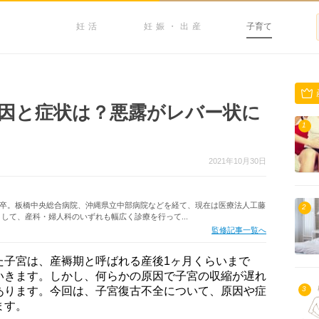
妊活
妊娠・出産
子育て
因と症状は？悪露がレバー状に
1
2021年10月30日
学部卒。板橋中央総合病院、沖縄県立中部病院などを経て、現在は医療法人工藤
2
して、産科・婦人科のいずれも幅広く診療を行って...
監修記事一覧へ
た子宮は、産褥期と呼ばれる産後1ヶ月くらいまで
いきます。しかし、何らかの原因で子宮の収縮が遅れ
あります。今回は、子宮復古不全について、原因や症
3
ます。