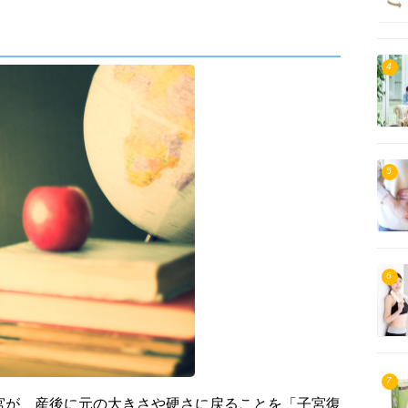
4
5
6
7
宮が、産後に元の大きさや硬さに戻ることを「子宮復