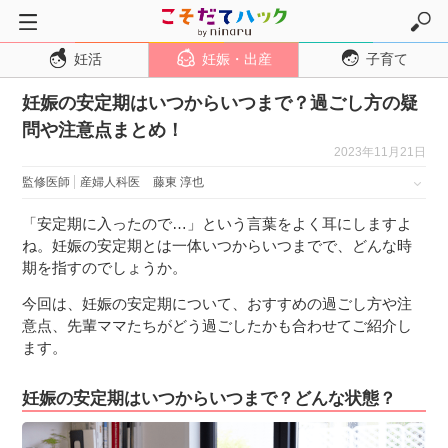
妊活
妊娠・出産
子育て
トップページ
妊娠の安定期はいつからいつまで？過ごし方の疑
妊活
問や注意点まとめ！
妊娠・出産
2023年11月21日
妊娠超初期
監修医師
産婦人科医
藤東 淳也
妊娠初期
「安定期に入ったので…」という言葉をよく耳にしますよ
妊娠中期
ね。妊娠の安定期とは一体いつからいつまでで、どんな時
期を指すのでしょうか。
妊娠後期
今回は、妊娠の安定期について、おすすめの過ごし方や注
出産
意点、先輩ママたちがどう過ごしたかも合わせてご紹介し
子育て・育児
ます。
０歳児
妊娠の安定期はいつからいつまで？どんな状態？
１歳児
２歳児