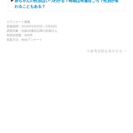
赤ちゃんの性別はいつわかる？時期は何週目ごろ？性別が変
わることもある？
※アンケート概要
実施期間：2019年5月25日～5月29日
調査対象：妊娠28週目以降の妊婦さん
有効回答数：365件
収集方法：Webアンケート
※参考文献を表示する