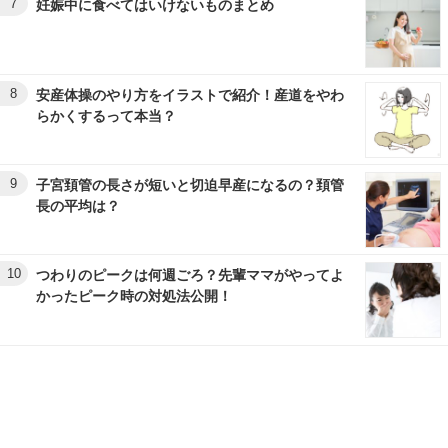
7
妊娠中に食べてはいけないものまとめ
8
安産体操のやり方をイラストで紹介！産道をやわ
らかくするって本当？
9
子宮頚管の長さが短いと切迫早産になるの？頚管
長の平均は？
10
つわりのピークは何週ごろ？先輩ママがやってよ
かったピーク時の対処法公開！