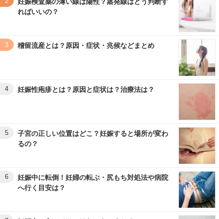
2
妊娠検査薬の薄い線は陽性？蒸発線はどう判断す
ればいいの？
3
稽留流産とは？原因・症状・兆候などまとめ
4
妊娠性疱疹とは？原因と症状は？治療法は？
5
子宮の正しい位置はどこ？妊娠すると場所が変わ
るの？
6
妊娠中に転倒！妊婦の転ぶ・尻もち対処法や病院
へ行く目安は？