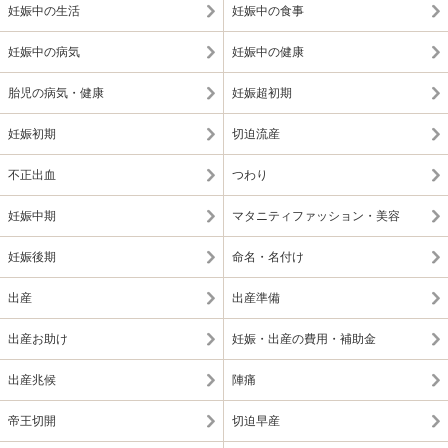
妊娠中の生活
妊娠中の食事
妊娠中の病気
妊娠中の健康
胎児の病気・健康
妊娠超初期
妊娠初期
切迫流産
不正出血
つわり
妊娠中期
マタニティファッション・美容
妊娠後期
命名・名付け
出産
出産準備
出産お助け
妊娠・出産の費用・補助金
出産兆候
陣痛
帝王切開
切迫早産