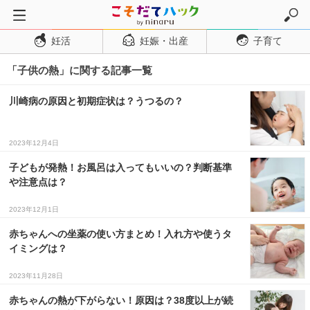
妊活
妊娠・出産
子育て
トップページ
「子供の熱」に関する記事一覧
妊活
妊娠・出産
川崎病の原因と初期症状は？うつるの？
妊娠超初期
妊娠初期
2023年12月4日
妊娠中期
子どもが発熱！お風呂は入ってもいいの？判断基準
や注意点は？
妊娠後期
2023年12月1日
出産
赤ちゃんへの坐薬の使い方まとめ！入れ方や使うタ
子育て・育児
イミングは？
０歳児
2023年11月28日
１歳児
赤ちゃんの熱が下がらない！原因は？38度以上が続
２歳児