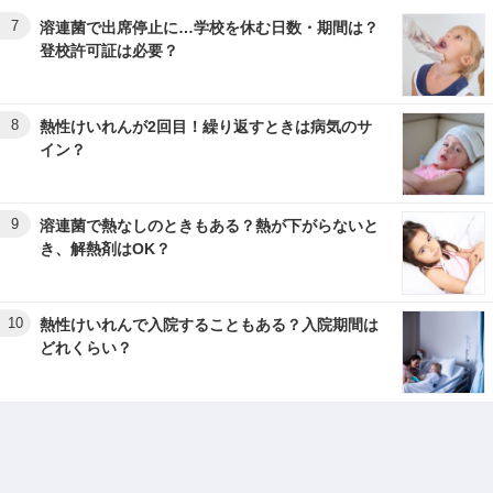
7
溶連菌で出席停止に…学校を休む日数・期間は？
登校許可証は必要？
8
熱性けいれんが2回目！繰り返すときは病気のサ
イン？
9
溶連菌で熱なしのときもある？熱が下がらないと
き、解熱剤はOK？
10
熱性けいれんで入院することもある？入院期間は
どれくらい？