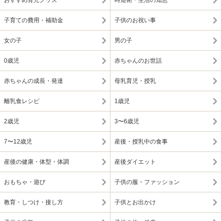
おすすめ育児グッズ
時短術・生活の知恵
子育ての費用・補助金
子供のお祝い事
女の子
男の子
0歳児
赤ちゃんのお世話
赤ちゃんの成長・発達
母乳育児・授乳
離乳食レシピ
1歳児
2歳児
3〜6歳児
7〜12歳児
産後・授乳中の食事
産後の健康・体型・体調
産後ダイエット
おもちゃ・遊び
子供の服・ファッション
教育・しつけ・接し方
子供とお出かけ