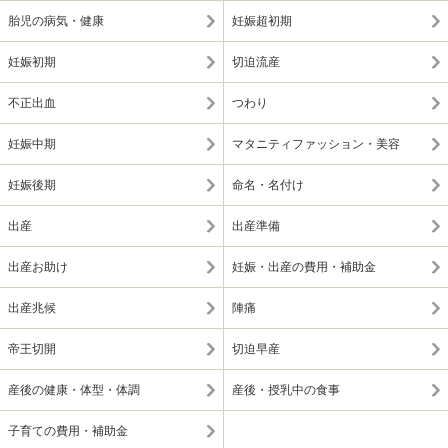
胎児の病気・健康
妊娠超初期
妊娠初期
切迫流産
不正出血
つわり
妊娠中期
マタニティファッション・美容
妊娠後期
命名・名付け
出産
出産準備
出産お助け
妊娠・出産の費用・補助金
出産兆候
陣痛
帝王切開
切迫早産
産後の健康・体型・体調
産後・授乳中の食事
子育ての費用・補助金