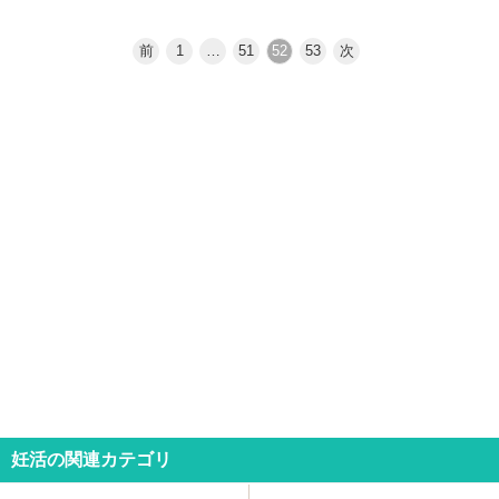
前
1
…
51
52
53
次
妊活の関連カテゴリ