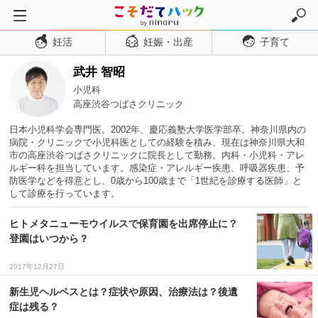
妊活
妊娠・出産
子育て
トップページ
武井 智昭
妊活
小児科
妊娠・出産
高座渋谷つばさクリニック
妊娠超初期
日本小児科学会専門医。2002年、慶応義塾大学医学部卒。神奈川県内の
病院・クリニックで小児科医としての経験を積み、現在は神奈川県大和
妊娠初期
市の高座渋谷つばさクリニックに院長として勤務。内科・小児科・アレ
ルギー科を担当しています。感染症・アレルギー疾患、呼吸器疾患、予
妊娠中期
防医学などを得意とし、0歳から100歳まで「1世紀を診療する医師」と
して診療を行っています。
妊娠後期
出産
ヒトメタニューモウイルスで保育園を出席停止に？
登園はいつから？
子育て・育児
０歳児
2017年12月27日
１歳児
新生児ヘルペスとは？症状や原因、治療法は？後遺
症は残る？
２歳児