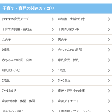
子育て・育児の関連カテゴリ
おすすめ育児グッズ
時短術・生活の知恵
子育ての費用・補助金
子供のお祝い事
女の子
男の子
0歳児
赤ちゃんのお世話
赤ちゃんの成長・発達
母乳育児・授乳
離乳食レシピ
1歳児
2歳児
3〜6歳児
7〜12歳児
産後・授乳中の食事
産後の健康・体型・体調
産後ダイエット
おもちゃ・遊び
子供の服・ファッション