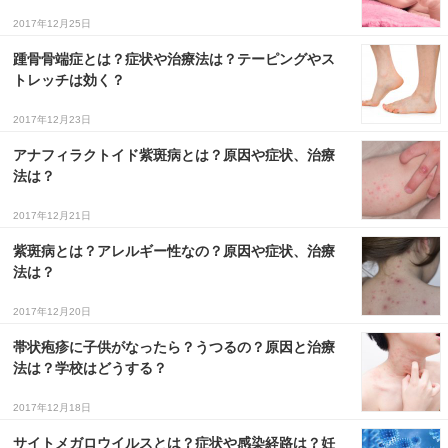
2017年12月25日
３〜６歳児
踵骨骨端症とは？症状や治療法は？テーピングやス
７〜１２歳児
トレッチは効く？
2017年12月23日
アナフィラクトイド紫斑病とは？原因や症状、治療
法は？
2017年12月21日
紫斑病とは？アレルギー性なの？原因や症状、治療
法は？
2017年12月20日
帯状疱疹に子供がなったら？うつるの？原因と治療
法は？学校はどうする？
2017年12月18日
サイトメガロウイルスとは？症状や感染経路は？妊