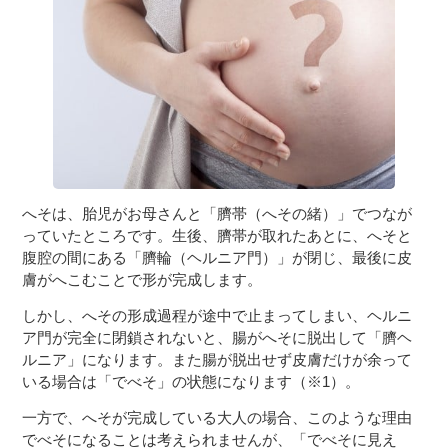
３〜６歳児
７〜１２歳児
へそは、胎児がお母さんと「臍帯（へその緒）」でつなが
っていたところです。生後、臍帯が取れたあとに、へそと
腹腔の間にある「臍輪（ヘルニア門）」が閉じ、最後に皮
膚がへこむことで形が完成します。
しかし、へその形成過程が途中で止まってしまい、ヘルニ
ア門が完全に閉鎖されないと、腸がへそに脱出して「臍ヘ
ルニア」になります。また腸が脱出せず皮膚だけが余って
いる場合は「でべそ」の状態になります（※1）。
一方で、へそが完成している大人の場合、このような理由
でべそになることは考えられませんが、「でべそに見え