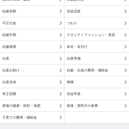
妊娠初期
切迫流産
不正出血
つわり
妊娠中期
マタニティファッション・美容
妊娠後期
命名・名付け
出産
出産準備
出産お助け
妊娠・出産の費用・補助金
出産兆候
陣痛
帝王切開
切迫早産
産後の健康・体型・体調
産後・授乳中の食事
子育ての費用・補助金