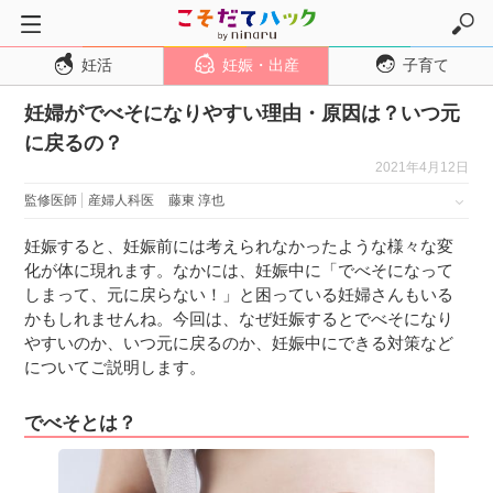
妊活
妊娠・出産
子育て
トップページ
妊婦がでべそになりやすい理由・原因は？いつ元
妊活
に戻るの？
妊娠・出産
2021年4月12日
妊娠超初期
監修医師
産婦人科医
藤東 淳也
妊娠初期
妊娠すると、妊娠前には考えられなかったような様々な変
妊娠中期
化が体に現れます。なかには、妊娠中に「でべそになって
しまって、元に戻らない！」と困っている妊婦さんもいる
妊娠後期
かもしれませんね。今回は、なぜ妊娠するとでべそになり
出産
やすいのか、いつ元に戻るのか、妊娠中にできる対策など
についてご説明します。
子育て・育児
０歳児
でべそとは？
１歳児
２歳児