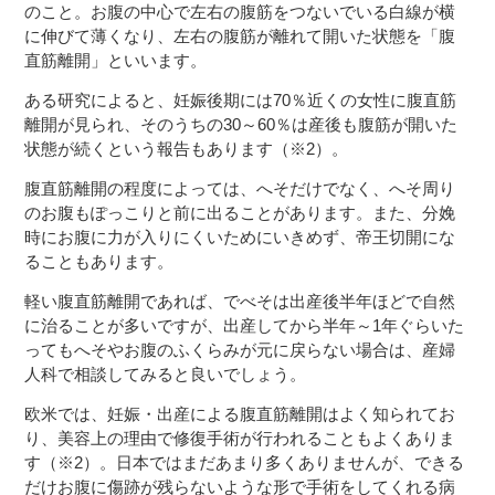
のこと。お腹の中心で左右の腹筋をつないでいる白線が横
に伸びて薄くなり、左右の腹筋が離れて開いた状態を「腹
直筋離開」といいます。
ある研究によると、妊娠後期には70％近くの女性に腹直筋
離開が見られ、そのうちの30～60％は産後も腹筋が開いた
状態が続くという報告もあります（※2）。
腹直筋離開の程度によっては、へそだけでなく、へそ周り
のお腹もぽっこりと前に出ることがあります。また、分娩
時にお腹に力が入りにくいためにいきめず、帝王切開にな
ることもあります。
軽い腹直筋離開であれば、でべそは出産後半年ほどで自然
に治ることが多いですが、出産してから半年～1年ぐらいた
ってもへそやお腹のふくらみが元に戻らない場合は、産婦
人科で相談してみると良いでしょう。
欧米では、妊娠・出産による腹直筋離開はよく知られてお
り、美容上の理由で修復手術が行われることもよくありま
す（※2）。日本ではまだあまり多くありませんが、できる
だけお腹に傷跡が残らないような形で手術をしてくれる病