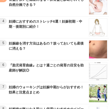
自然分娩できる？
4
妊婦におすすめのストレッチ6選！妊娠初期・中
期・後期別に紹介！
5
妊娠線を消す方法はあるの？放っておいても産後
に消える？
6
『胎児発育曲線』とは？週ごとの発育の目安を助
産師が解説◎
7
妊婦のウォーキングは妊娠中期からがおすすめ！
効果と注意点まとめ
8
妊娠線が気になる肌に！保湿におすすめのベビー