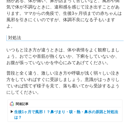
熱がある、体が痛い、鼻が詰まって苦しいなど、風邪や病
気で体が不調なときに、違和感を感じて泣き出すことがあ
ります。ママからの免疫で、生後3ヶ月頃までの赤ちゃんは
風邪を引きにくいのですが、体調不良になる子もいます
よ。
対処法
いつもと泣き方が違うときは、体や表情をよく観察しまし
ょう。おでこや首筋が熱くないか、下痢をしていないか、
お腹が張っていないかを中心にみてあげてください。
普段と全く違う、激しい泣き方や呼吸が浅く弱々しい泣き
方をしていればすぐに受診しましょう。意識がはっきりし
ていれば慌てず様子を見て、落ち着いてから受診するよう
にしてください。
関連記事
生後1ヶ月で風邪！？鼻づまり・咳・熱・鼻水の原因と対処法
は？