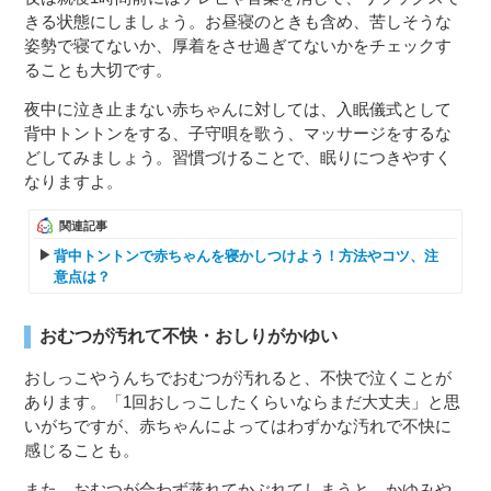
きる状態にしましょう。お昼寝のときも含め、苦しそうな
姿勢で寝てないか、厚着をさせ過ぎてないかをチェックす
ることも大切です。
夜中に泣き止まない赤ちゃんに対しては、入眠儀式として
背中トントンをする、子守唄を歌う、マッサージをするな
どしてみましょう。習慣づけることで、眠りにつきやすく
なりますよ。
関連記事
背中トントンで赤ちゃんを寝かしつけよう！方法やコツ、注
意点は？
おむつが汚れて不快・おしりがかゆい
おしっこやうんちでおむつが汚れると、不快で泣くことが
あります。「1回おしっこしたくらいならまだ大丈夫」と思
いがちですが、赤ちゃんによってはわずかな汚れで不快に
感じることも。
また、おむつが合わず蒸れてかぶれてしまうと、かゆみや