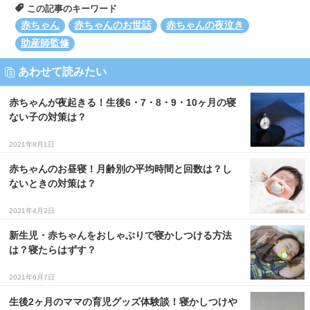
この記事のキーワード
赤ちゃん
赤ちゃんのお世話
赤ちゃんの夜泣き
助産師監修
あわせて読みたい
赤ちゃんが夜起きる！生後6・7・8・9・10ヶ月の寝
ない子の対策は？
2021年8月1日
赤ちゃんのお昼寝！月齢別の平均時間と回数は？し
ないときの対策は？
2021年4月2日
新生児・赤ちゃんをおしゃぶりで寝かしつける方法
は？寝たらはずす？
2021年6月7日
生後2ヶ月のママの育児グッズ体験談！寝かしつけや