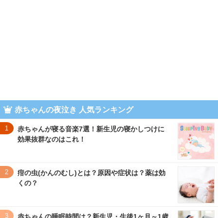
赤ちゃんの夜泣き 人気ランキング
1
赤ちゃんが寝る音楽7選！新生児の寝かしつけに
効果抜群なのはこれ！
2
疳の虫(かんのむし)とは？原因や症状は？薬は効
くの？
3
赤ちゃんの睡眠時間は？新生児・生後1ヶ月～1歳