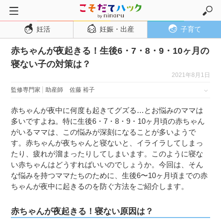
妊活
妊娠・出産
子育て
トップページ
赤ちゃんが夜起きる！生後6・7・8・9・10ヶ月の
妊活
寝ない子の対策は？
妊娠・出産
2021年8月1日
妊娠超初期
監修専門家
助産師
佐藤 裕子
妊娠初期
赤ちゃんが夜中に何度も起きてグズる…とお悩みのママは
妊娠中期
多いですよね。特に生後6・7・8・9・10ヶ月頃の赤ちゃん
がいるママは、この悩みが深刻になることが多いようで
妊娠後期
す。赤ちゃんが夜ちゃんと寝ないと、イライラしてしまっ
出産
たり、疲れが溜まったりしてしまいます。このように寝な
い赤ちゃんはどうすればいいのでしょうか。今回は、そん
子育て・育児
な悩みを持つママたちのために、生後6〜10ヶ月頃までの赤
０歳児
ちゃんが夜中に起きるのを防ぐ方法をご紹介します。
１歳児
赤ちゃんが夜起きる！寝ない原因は？
２歳児