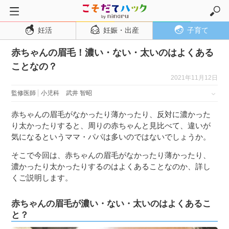
妊活
妊娠・出産
子育て
トップページ
赤ちゃんの眉毛！濃い・ない・太いのはよくある
妊活
ことなの？
妊娠・出産
2021年11月12日
妊娠超初期
監修医師
小児科
武井 智昭
妊娠初期
赤ちゃんの眉毛がなかったり薄かったり、反対に濃かった
妊娠中期
り太かったりすると、周りの赤ちゃんと見比べて、違いが
気になるというママ・パパは多いのではないでしょうか。
妊娠後期
そこで今回は、赤ちゃんの眉毛がなかったり薄かったり、
出産
濃かったり太かったりするのはよくあることなのか、詳し
子育て・育児
くご説明します。
０歳児
赤ちゃんの眉毛が濃い・ない・太いのはよくあるこ
１歳児
と？
２歳児