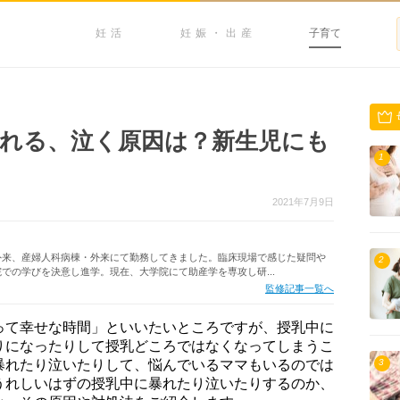
妊活
妊娠・出産
子育て
れる、泣く原因は？新生児にも
1
2021年7月9日
外来、産婦人科病棟・外来にて勤務してきました。臨床現場で感じた疑問や
2
での学びを決意し進学。現在、大学院にて助産学を専攻し研...
監修記事一覧へ
って幸せな時間」といいたいところですが、授乳中に
りになったりして授乳どころではなくなってしまうこ
暴れたり泣いたりして、悩んでいるママもいるのでは
3
うれしいはずの授乳中に暴れたり泣いたりするのか、