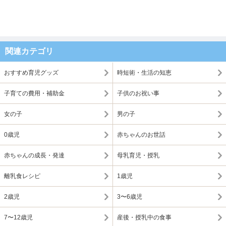
関連カテゴリ
おすすめ育児グッズ
時短術・生活の知恵
子育ての費用・補助金
子供のお祝い事
女の子
男の子
0歳児
赤ちゃんのお世話
赤ちゃんの成長・発達
母乳育児・授乳
離乳食レシピ
1歳児
2歳児
3〜6歳児
7〜12歳児
産後・授乳中の食事