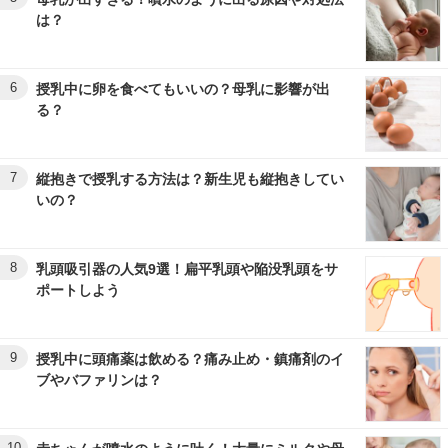
は？
6
授乳中に卵を食べてもいいの？母乳に影響が出
る？
7
縦抱きで授乳する方法は？新生児も縦抱きしてい
いの？
8
乳頭吸引器の人気9選！扁平乳頭や陥没乳頭をサ
ポートしよう
9
授乳中に頭痛薬は飲める？痛み止め・鎮痛剤のイ
ブやバファリンは？
10