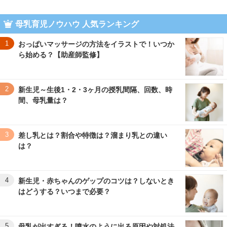
母乳育児ノウハウ 人気ランキング
1
おっぱいマッサージの方法をイラストで！いつか
ら始める？【助産師監修】
2
新生児～生後1・2・3ヶ月の授乳間隔、回数、時
間、母乳量は？
3
差し乳とは？割合や特徴は？溜まり乳との違い
は？
4
新生児・赤ちゃんのゲップのコツは？しないとき
はどうする？いつまで必要？
5
母乳が出すぎる！噴水のように出る原因や対処法