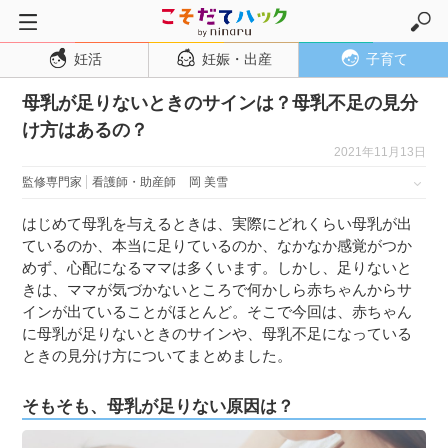
妊活
妊娠・出産
子育て
トップページ
母乳が足りないときのサインは？母乳不足の見分
妊活
け方はあるの？
妊娠・出産
2021年11月13日
妊娠超初期
監修専門家
看護師・助産師
岡 美雪
妊娠初期
はじめて母乳を与えるときは、実際にどれくらい母乳が出
妊娠中期
ているのか、本当に足りているのか、なかなか感覚がつか
めず、心配になるママは多くいます。しかし、足りないと
妊娠後期
きは、ママが気づかないところで何かしら赤ちゃんからサ
出産
インが出ていることがほとんど。そこで今回は、赤ちゃん
に母乳が足りないときのサインや、母乳不足になっている
子育て・育児
ときの見分け方についてまとめました。
０歳児
そもそも、母乳が足りない原因は？
１歳児
２歳児