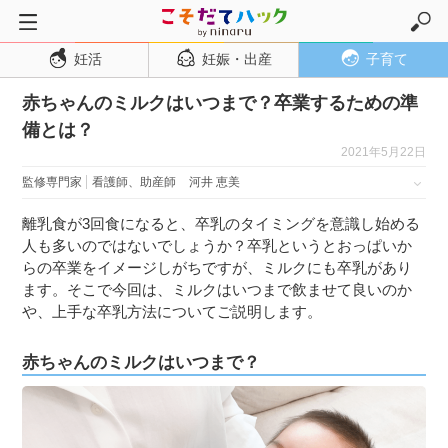
妊活
妊娠・出産
子育て
トップページ
赤ちゃんのミルクはいつまで？卒業するための準
妊活
備とは？
妊娠・出産
2021年5月22日
妊娠超初期
監修専門家
看護師、助産師
河井 恵美
妊娠初期
離乳食が3回食になると、卒乳のタイミングを意識し始める
妊娠中期
人も多いのではないでしょうか？卒乳というとおっぱいか
らの卒業をイメージしがちですが、ミルクにも卒乳があり
妊娠後期
ます。そこで今回は、ミルクはいつまで飲ませて良いのか
出産
や、上手な卒乳方法についてご説明します。
子育て・育児
赤ちゃんのミルクはいつまで？
０歳児
１歳児
２歳児