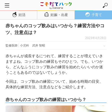
妊活
妊娠・出産
子育て
トップページ
赤ちゃんのコップ飲みはいつから？練習方法やコ
妊活
ツ、注意点は？
妊娠・出産
2023年4月28日
妊娠超初期
監修医師
小児科
武井 智昭
妊娠初期
赤ちゃんが成長するにつれて、練習することが増えていき
妊娠中期
ますよね。コップ飲みの練習もそのひとつ。でも、いつか
ら、どんなふうにコップ飲みの練習を始めたらいいのか迷
妊娠後期
うこともあるのではないでしょうか。
出産
今回は、コップ飲みの練習について、始める時期の目安、
子育て・育児
具体的な練習方法、注意点などをご紹介します。
０歳児
赤ちゃんのコップ飲みの練習はいつから？
１歳児
２歳児