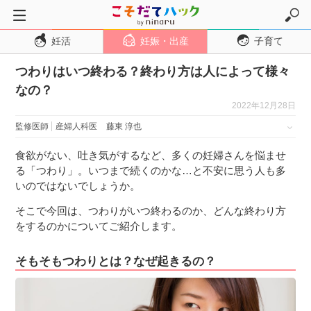
妊活
妊娠・出産
子育て
トップページ
つわりはいつ終わる？終わり方は人によって様々
妊活
なの？
妊娠・出産
2022年12月28日
妊娠超初期
監修医師
産婦人科医
藤東 淳也
妊娠初期
食欲がない、吐き気がするなど、多くの妊婦さんを悩ませ
妊娠中期
る「つわり」。いつまで続くのかな…と不安に思う人も多
いのではないでしょうか。
妊娠後期
そこで今回は、つわりがいつ終わるのか、どんな終わり方
出産
をするのかについてご紹介します。
子育て・育児
そもそもつわりとは？なぜ起きるの？
０歳児
１歳児
２歳児