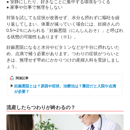
安静にしたり、好きなことに集中する環境をつくる
家事や仕事で無理をしない
対策を試しても症状が改善せず、水分も摂れずに嘔吐を繰
り返してしまい、体重が減っていく場合には、妊婦さんの
0.5〜2％にみられる「妊娠悪阻（にんしんおそ）」と呼ばれ
る状態の可能性もあります（※1）。
妊娠悪阻になると水分やビタミンなどが十分に摂れないた
め、点滴で補う必要があります。つわりの症状がつらいと
きは、無理せず早めにかかりつけの産婦人科を受診しまし
ょう。
関連記事
妊娠悪阻とは？原因や症状、治療法は？重症だと入院や点滴
が必要？
流産したらつわりが終わるの？