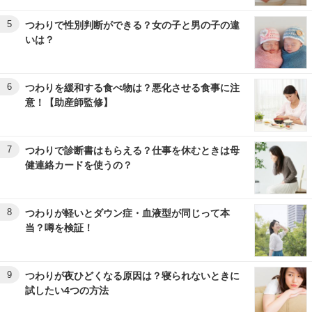
5
つわりで性別判断ができる？女の子と男の子の違
いは？
6
つわりを緩和する食べ物は？悪化させる食事に注
意！【助産師監修】
7
つわりで診断書はもらえる？仕事を休むときは母
健連絡カードを使うの？
8
つわりが軽いとダウン症・血液型が同じって本
当？噂を検証！
9
つわりが夜ひどくなる原因は？寝られないときに
試したい4つの方法