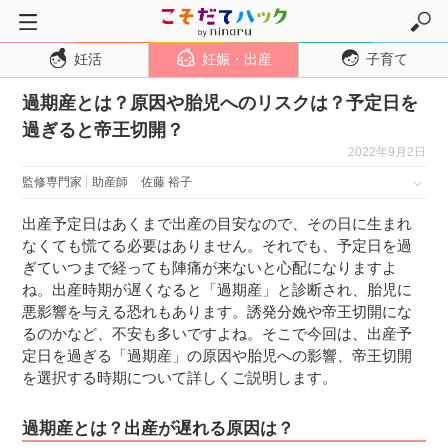
妊活
妊娠・出産
子育て
トップページ
過期産とは？原因や胎児へのリスクは？予定日を
妊活
過ぎると帝王切開？
妊娠・出産
2022年9月2日
妊娠超初期
監修専門家
助産師
佐藤 裕子
妊娠初期
出産予定日はあくまで出産の目安なので、その日に生まれ
妊娠中期
なくても慌てる必要はありません。それでも、予定日を過
ぎていつまで経っても陣痛が来ないと心配になりますよ
妊娠後期
ね。出産時期が遅くなると「過期産」と診断され、胎児に
出産
悪影響を与える恐れもあります。誘発分娩や帝王切開にな
るのかなど、不安も多いですよね。そこで今回は、出産予
子育て・育児
定日を過ぎる「過期産」の原因や胎児への影響、帝王切開
０歳児
を選択する時期について詳しくご説明します。
１歳児
過期産とは？出産が遅れる原因は？
２歳児