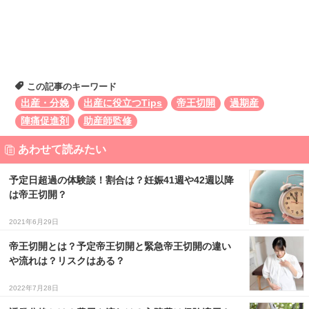
この記事のキーワード
出産・分娩
出産に役立つTips
帝王切開
過期産
陣痛促進剤
助産師監修
あわせて読みたい
予定日超過の体験談！割合は？妊娠41週や42週以降
は帝王切開？
2021年6月29日
帝王切開とは？予定帝王切開と緊急帝王切開の違い
や流れは？リスクはある？
2022年7月28日