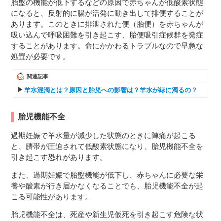
胎盤の機能が低下するなどの原因で赤ちゃんが低酸素状態
になると、反射的に腸が活発に動き出して排便することが
あります。このときに排泄された便（胎便）を赤ちゃんが
吸い込んで呼吸困難を引き起こす、胎便吸引症候群を発症
することがあります。命にかかわるトラブルなので早急な
処置が必要です。
関連記事
羊水混濁とは？原因と胎児への影響は？羊水が緑に濁るの？
胎児機能不全
過期妊娠で羊水量が減少した状態のときに陣痛が起こる
と、臍帯が圧迫されて低酸素状態になり、胎児機能不全を
引き起こす恐れがあります。
また、過期妊娠で胎盤機能が低下し、赤ちゃんに必要な栄
養や酸素が行き届かなくなることでも、胎児機能不全が起
こる可能性があります。
胎児機能不全は、死産や新生児仮死を引き起こす危険な状