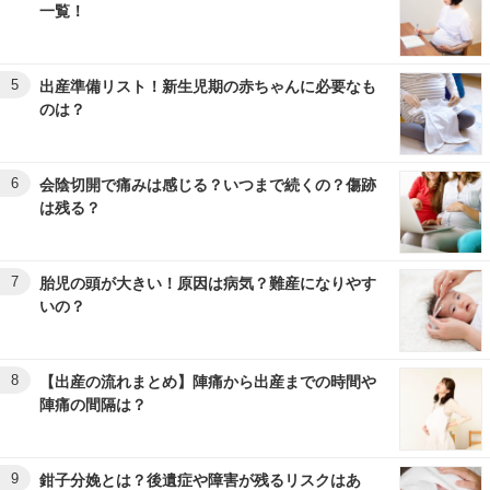
一覧！
5
出産準備リスト！新生児期の赤ちゃんに必要なも
のは？
6
会陰切開で痛みは感じる？いつまで続くの？傷跡
は残る？
7
胎児の頭が大きい！原因は病気？難産になりやす
いの？
8
【出産の流れまとめ】陣痛から出産までの時間や
陣痛の間隔は？
9
鉗子分娩とは？後遺症や障害が残るリスクはあ