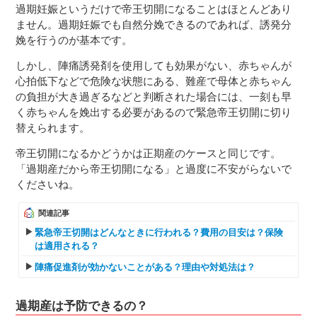
過期妊娠というだけで帝王切開になることはほとんどあり
ません。過期妊娠でも自然分娩できるのであれば、誘発分
娩を行うのが基本です。
しかし、陣痛誘発剤を使用しても効果がない、赤ちゃんが
心拍低下などで危険な状態にある、難産で母体と赤ちゃん
の負担が大き過ぎるなどと判断された場合には、一刻も早
く赤ちゃんを娩出する必要があるので緊急帝王切開に切り
替えられます。
帝王切開になるかどうかは正期産のケースと同じです。
「過期産だから帝王切開になる」と過度に不安がらないで
くださいね。
関連記事
緊急帝王切開はどんなときに行われる？費用の目安は？保険
は適用される？
陣痛促進剤が効かないことがある？理由や対処法は？
過期産は予防できるの？