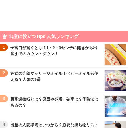
出産に役立つTips 人気ランキング
1
子宮口が開くとは？1・2・3センチの開きから出
産までのカウントダウン！
2
妊婦の会陰マッサージオイル！ベビーオイルも使
える？人気の9選
3
臍帯過捻転とは？原因や兆候、確率は？予防法は
あるの？
4
出産の入院準備はいつから？必要な持ち物リスト