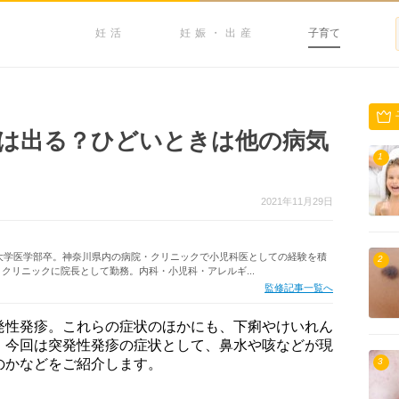
妊活
妊娠・出産
子育て
は出る？ひどいときは他の病気
1
2021年11月29日
塾大学医学部卒。神奈川県内の病院・クリニックで小児科医としての経験を積
2
クリニックに院長として勤務。内科・小児科・アレルギ...
監修記事一覧へ
発性発疹。これらの症状のほかにも、下痢やけいれん
。今回は突発性発疹の症状として、鼻水や咳などが現
のかなどをご紹介します。
3