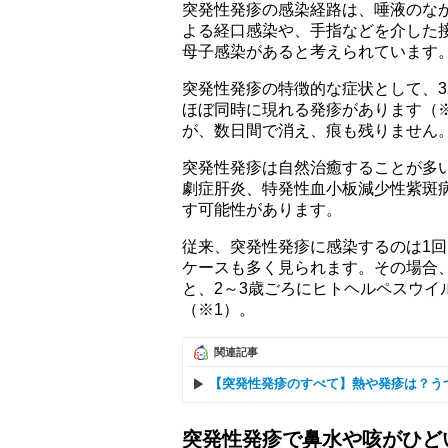
突発性発疹の感染経路は、唾液のな
よる経口感染や、手指などを介した
母子感染があると考えられています
突発性発疹の特徴的な症状として、3
ほぼ同時に現れる発疹があります（
が、数日間で消え、痕も残りません
突発性発疹は自然治癒することが多
劇症肝炎、特発性血小板減少性紫斑
す可能性があります。
従来、突発性発疹に感染するのは1
ケースも多く見られます。その場合、
と、2～3歳ごろにヒトヘルペスウイ
（※1）。
関連記事
【突発性発疹のすべて】熱や発疹は？う
突発性発疹で鼻水や咳がひど