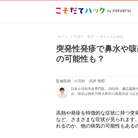
ホーム
>
子育て・育児
>
赤ちゃんの病気
突発性発疹で鼻水や咳
の可能性も？
監修医師
小児科
武井 智昭
日本小児科学会専門医。2002年、慶応義
み、現在は神奈川県大和市の高座渋谷つばさ
高熱や発疹を特徴的な症状に持つ突
など、さまざまな症状が見られます
れるのか、他の病気の可能性もある