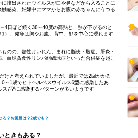
かに排出されたウイルスが口や鼻などから入ることに
接触感染、妊娠中にママからお腹の赤ちゃんにうつる
。
8
～4日ほど続く38～40度の高熱と、熱が下がるのと
※1）。発疹は胸やお腹、背中、顔を中心に現れます
。
いものの、熱性けいれん、まれに脳炎・脳症、肝炎・
病、血球貪食性リンパ組織球症といった合併症を起こ
9
回だけと考えられていましたが、最近では2回かかる
0～1歳でヒトヘルペスウイルス6型に感染したあ
ルス7型に感染するパターンが多いようです
10
つる？お風呂は？2歳でも？
いときもある？