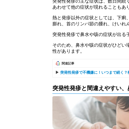
突発性発疹の主な症状は、数日間続
あわせて他の症状が現れることもあ
熱と発疹以外の症状としては、下痢
膨れ、首のリンパ節の腫れ、けいれ
突発性発疹で鼻水や咳の症状が出る
そのため、鼻水や咳の症状がひどい
性があります。
関連記事
突発性発疹で不機嫌に！いつまで続く？
突発性発疹と間違えやすい、