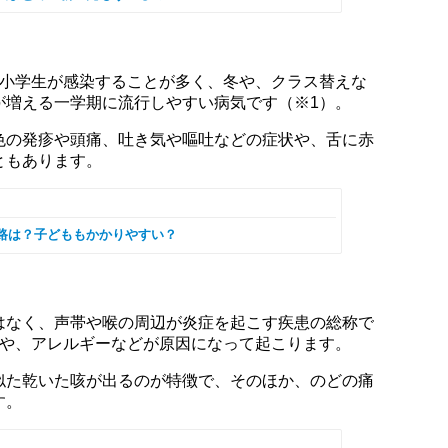
や小学生が感染することが多く、冬や、クラス替えな
が増える一学期に流行しやすい病気です（※1）。
色の発疹や頭痛、吐き気や嘔吐などの症状や、舌に赤
ともあります。
路は？子どももかかりやすい？
はなく、声帯や喉の周辺が炎症を起こす疾患の総称で
染や、アレルギーなどが原因になって起こります。
似た乾いた咳が出るのが特徴で、そのほか、のどの痛
す。