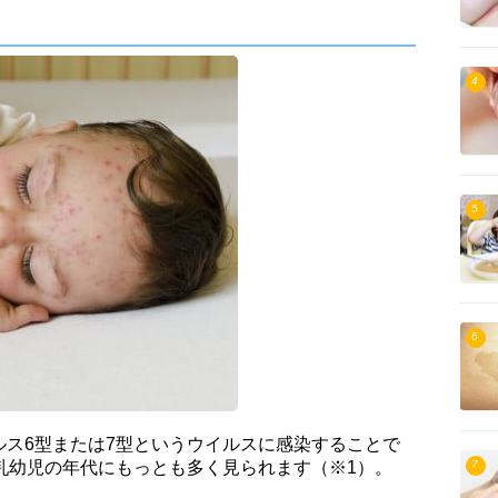
4
5
6
ルス6型または7型というウイルスに感染することで
7
乳幼児の年代にもっとも多く見られます（※1）。